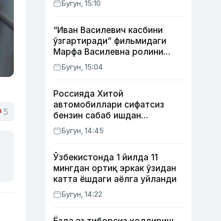
Бугун, 15:10
мумкин
“Иван Василевич касбини
ўзгартиради” фильмидаги
Марфа Василевна ролини
ижро этган актрисанинг
Бугун, 15:04
тақдири қандай кечди?
Россияда Хитой
автомобиллари сифатсиз
5
бензин сабаб ишдан
чиқмоқда
Бугун, 14:45
Ўзбекистонда 1 йилда 11
мингдан ортиқ эркак ўзидан
катта ёшдаги аёлга уйланди
Бугун, 14:22