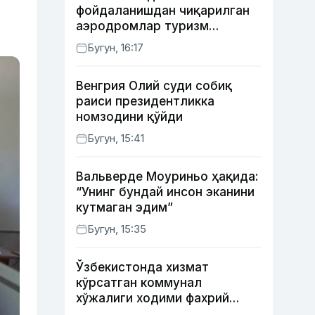
фойдаланишдан чиқарилган
аэродромлар туризм
мақсадида ижарага
Бугун, 16:17
берилиши мумкин
Венгрия Олий суди собиқ
раиси президентликка
номзодини қўйди
Бугун, 15:41
Вальверде Моуриньо ҳақида:
“Унинг бундай инсон эканини
кутмаган эдим”
Бугун, 15:35
Ўзбекистонда хизмат
кўрсатган коммунал
хўжалиги ходими фахрий
унвони таъсис этилиши