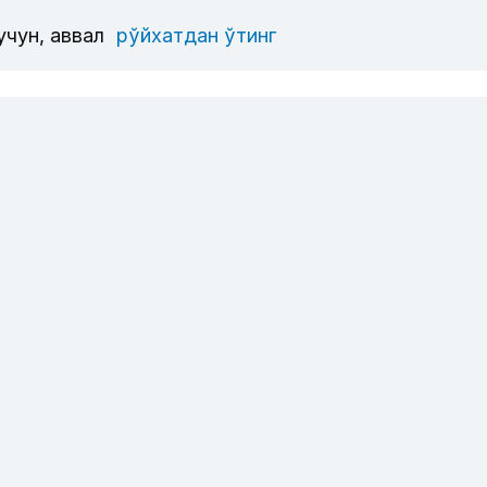
учун, аввал
рўйхатдан ўтинг