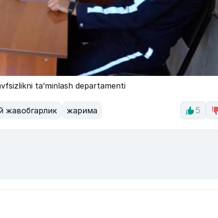
vfsizlikni ta’minlash departamenti
й жавобгарлик
жарима
5