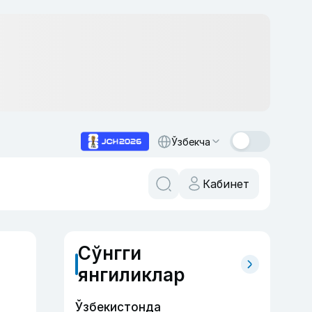
Ўзбекча
Кабинет
Сўнгги
янгиликлар
Ўзбекистонда