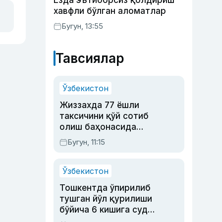
Ёзда эътиборсиз қолдириш
хавфли бўлган аломатлар
Бугун, 13:55
Тавсиялар
Ўзбекистон
Жиззахда 77 ёшли
таксичини қўй сотиб
олиш баҳонасида
яйловга олиб бориб
Бугун, 11:15
ўлдирган йигит 20
йилга қамалди
Ўзбекистон
Тошкентда ўпирилиб
тушган йўл қурилиши
бўйича 6 кишига суд
ҳукми ўқилди