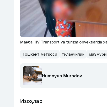
Манба: IIV Transport va turizm obyektlarida xa
Тошкент метроси
тиланчилик
маъмури
Humoyun Murodov
Изоҳлар