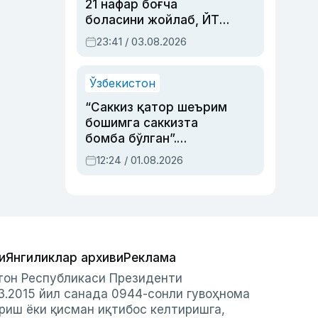
21 нафар боғча
боласини жойлаб, ЙТҲ
содир этган аёлга суд
23:41 / 03.08.2026
ҳукми ўқилди
Ўзбекистон
“Саккиз қатор шеърим
бошимга саккизта
бомба бўлган”.
Абдулла Ориповни
12:24 / 01.08.2026
сиёсий айбловлардан
асраб қолган воқеа
и
Янгиликлар архиви
Реклама
стон Республикаси Президенти
3.2015 йил санада 0944-сонли гувоҳнома
риш ёки қисман иқтибос келтиришга,