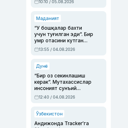
10:10 / 05.08.2026
Маданият
“У бошқалар бахти
учун туғилган эди”. Бир
умр отасини кутган
актриса ва дубльяж
13:55 / 04.08.2026
устаси Римма
Аҳмедованинг
синовларга тўла ҳаёти
Дунё
“Бир оз секинлашиш
керак”. Мутахассислар
инсоният сунъий
интеллектни бошқара
12:40 / 04.08.2026
олмай қолишидан
хавотир билдирди
Ўзбекистон
Андижонда Tracker’га