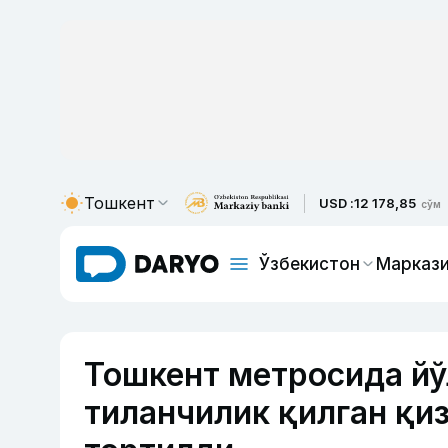
Тошкент
USD :
12 178,85
сўм
Ўзбекистон
Маркази
Тошкент метросида йў
тиланчилик қилган қи