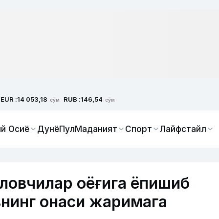
EUR :
RUB :
14 053,18
146,54
сўм
сўм
й Осиё
Дунё
Пул
Маданият
Спорт
Лайфстайл
ловчилар оёғига ёпишиб
знинг онаси жаримага