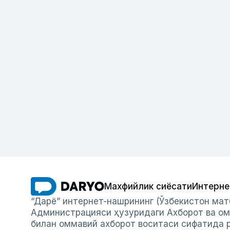
Махфийлик сиёсати
Интерне
“Дарё” интернет-нашрининг (Ўзбекистон мат
Администрацияси ҳузуридаги Ахборот ва ом
билан оммавий ахборот воситаси сифатида р