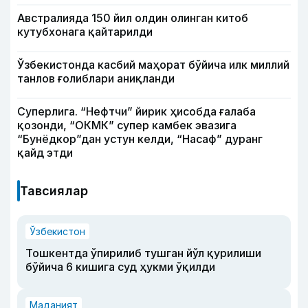
Австралияда 150 йил олдин олинган китоб
кутубхонага қайтарилди
Ўзбекистонда касбий маҳорат бўйича илк миллий
танлов ғолиблари аниқланди
Суперлига. “Нефтчи” йирик ҳисобда ғалаба
қозонди, “ОКМК” супер камбек эвазига
“Бунёдкор”дан устун келди, “Насаф” дуранг
қайд этди
Тавсиялар
Ўзбекистон
Тошкентда ўпирилиб тушган йўл қурилиши
бўйича 6 кишига суд ҳукми ўқилди
Маданият