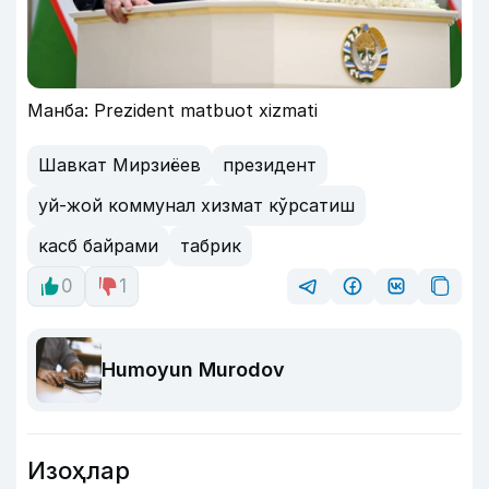
Манба: Prezident matbuot xizmati
Шавкат Мирзиёев
президент
уй-жой коммунал хизмат кўрсатиш
касб байрами
табрик
0
1
Humoyun Murodov
Изоҳлар