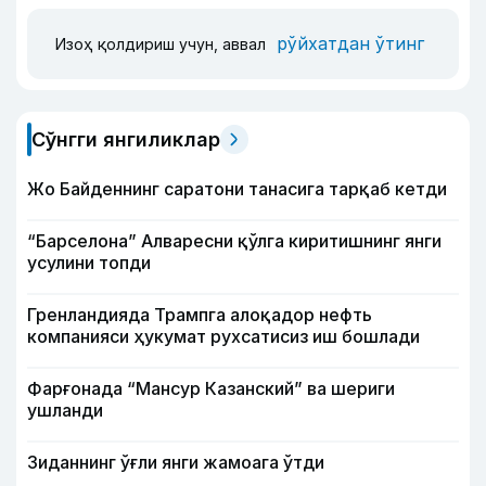
рўйхатдан ўтинг
Изоҳ қолдириш учун, аввал
Сўнгги янгиликлар
Жо Байденнинг саратони танасига тарқаб кетди
“Барселона” Алваресни қўлга киритишнинг янги
усулини топди
Гренландияда Трампга алоқадор нефть
компанияси ҳукумат рухсатисиз иш бошлади
Фарғонада “Мансур Казанский” ва шериги
ушланди
Зиданнинг ўғли янги жамоага ўтди