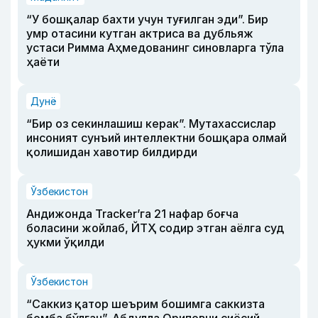
“У бошқалар бахти учун туғилган эди”. Бир
умр отасини кутган актриса ва дубльяж
устаси Римма Аҳмедованинг синовларга тўла
ҳаёти
Дунё
“Бир оз секинлашиш керак”. Мутахассислар
инсоният сунъий интеллектни бошқара олмай
қолишидан хавотир билдирди
Ўзбекистон
Андижонда Tracker’га 21 нафар боғча
боласини жойлаб, ЙТҲ содир этган аёлга суд
ҳукми ўқилди
Ўзбекистон
“Саккиз қатор шеърим бошимга саккизта
бомба бўлган”. Абдулла Ориповни сиёсий