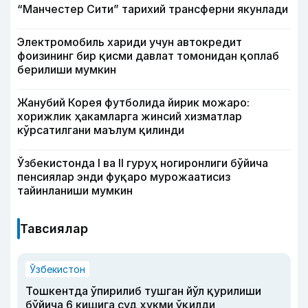
“Манчестер Сити” тарихий трансферни якунлади
Электромобиль хариди учун автокредит
фоизининг бир қисми давлат томонидан қоплаб
берилиши мумкин
Жанубий Корея футболида йирик можаро:
хорижлик ҳакамларга жинсий хизматлар
кўрсатилгани маълум қилинди
Ўзбекистонда I ва II гуруҳ ногиронлиги бўйича
пенсиялар энди фуқаро мурожаатисиз
тайинланиши мумкин
Тавсиялар
Ўзбекистон
Тошкентда ўпирилиб тушган йўл қурилиши
бўйича 6 кишига суд ҳукми ўқилди