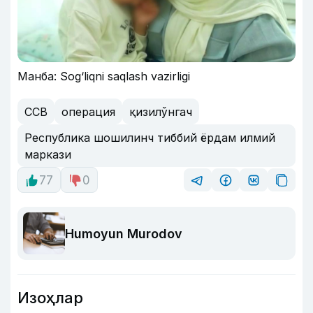
Манба: Sog‘liqni saqlash vazirligi
ССВ
операция
қизилўнгач
Республика шошилинч тиббий ёрдам илмий
маркази
77
0
Humoyun Murodov
Изоҳлар