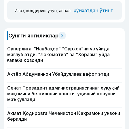
рўйхатдан ўтинг
Изоҳ қолдириш учун, аввал
Сўнгги янгиликлар
Суперлига. “Навбаҳор” “Сурхон”ни ўз уйида
мағлуб этди, “Локомотив” ва “Хоразм” уйда
ғалаба қозонди
Актёр Абду­маннон Убайдуллаев вафот этди
Сенат Президент администрациясининг ҳуқуқий
мақомини белгиловчи конституциявий қонунни
маъқуллади
Ахмат Қодировга Чеченистон Қаҳрамони унвони
берилди