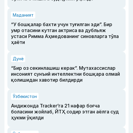
Маданият
“У бошқалар бахти учун туғилган эди”. Бир
умр отасини кутган актриса ва дубльяж
устаси Римма Аҳмедованинг синовларга тўла
ҳаёти
Дунё
“Бир оз секинлашиш керак”. Мутахассислар
инсоният сунъий интеллектни бошқара олмай
қолишидан хавотир билдирди
Ўзбекистон
Андижонда Tracker’га 21 нафар боғча
боласини жойлаб, ЙТҲ содир этган аёлга суд
ҳукми ўқилди