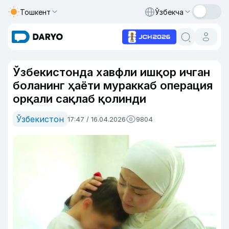
Тошкент
Ўзбекча
Ўзбекистонда хавфли ишқор ичган
боланинг ҳаёти мураккаб операция
орқали сақлаб қолинди
Ўзбекистон
17:47 / 16.04.2026
9804