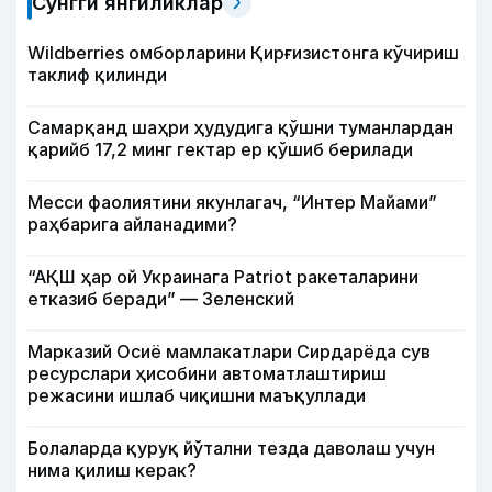
Сўнгги янгиликлар
Wildberries омборларини Қирғизистонга кўчириш
таклиф қилинди
Самарқанд шаҳри ҳудудига қўшни туманлардан
қарийб 17,2 минг гектар ер қўшиб берилади
Месси фаолиятини якунлагач, “Интер Майами”
раҳбарига айланадими?
“АҚШ ҳар ой Украинага Patriot ракеталарини
етказиб беради” — Зеленский
Марказий Осиё мамлакатлари Сирдарёда сув
ресурслари ҳисобини автоматлаштириш
режасини ишлаб чиқишни маъқуллади
Болаларда қуруқ йўтални тезда даволаш учун
нима қилиш керак?