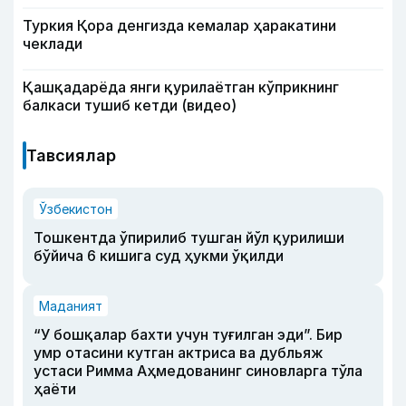
Туркия Қора денгизда кемалар ҳаракатини
чеклади
Қашқадарёда янги қурилаётган кўприкнинг
балкаси тушиб кетди (видео)
Тавсиялар
Ўзбекистон
Тошкентда ўпирилиб тушган йўл қурилиши
бўйича 6 кишига суд ҳукми ўқилди
Маданият
“У бошқалар бахти учун туғилган эди”. Бир
умр отасини кутган актриса ва дубльяж
устаси Римма Аҳмедованинг синовларга тўла
ҳаёти