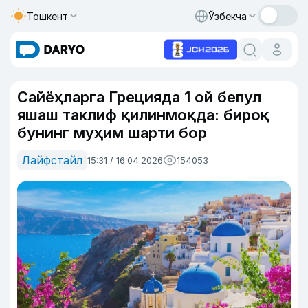
Тошкент
Ўзбекча
Сайёҳларга Грецияда 1 ой бепул
яшаш таклиф қилинмоқда: бироқ
бунинг муҳим шарти бор
Лайфстайл
15:31 / 16.04.2026
154053