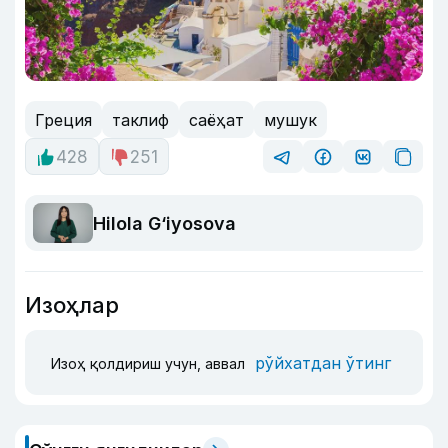
Греция
таклиф
саёҳат
мушук
428
251
Hilola G‘iyosova
Изоҳлар
рўйхатдан ўтинг
Изоҳ қолдириш учун, аввал