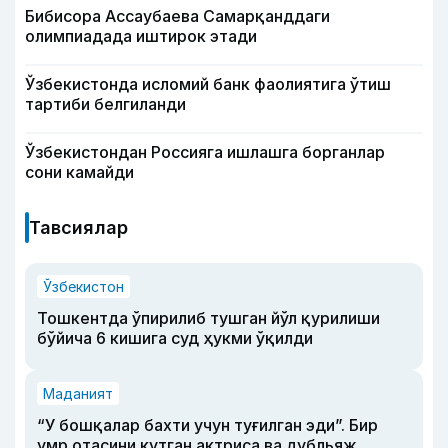
Бибисора Ассаубаева Самарқанддаги
олимпиадада иштирок этади
Ўзбекистонда исломий банк фаолиятига ўтиш
тартиби белгиланди
Ўзбекистондан Россияга ишлашга борганлар
сони камайди
Тавсиялар
Ўзбекистон
Тошкентда ўпирилиб тушган йўл қурилиши
бўйича 6 кишига суд ҳукми ўқилди
Маданият
“У бошқалар бахти учун туғилган эди”. Бир
умр отасини кутган актриса ва дубльяж