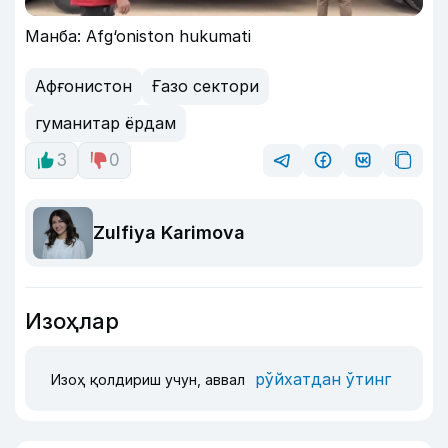
Манба: Afg‘oniston hukumati
Афғонистон
Ғазо сектори
гуманитар ёрдам
3
0
Zulfiya Karimova
Изоҳлар
рўйхатдан ўтинг
Изоҳ қолдириш учун, аввал