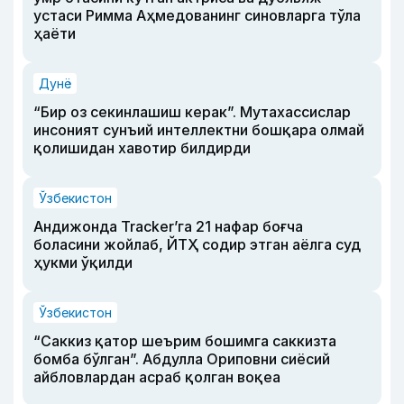
устаси Римма Аҳмедованинг синовларга тўла
ҳаёти
Дунё
“Бир оз секинлашиш керак”. Мутахассислар
инсоният сунъий интеллектни бошқара олмай
қолишидан хавотир билдирди
Ўзбекистон
Андижонда Tracker’га 21 нафар боғча
боласини жойлаб, ЙТҲ содир этган аёлга суд
ҳукми ўқилди
Ўзбекистон
“Саккиз қатор шеърим бошимга саккизта
бомба бўлган”. Абдулла Ориповни сиёсий
айбловлардан асраб қолган воқеа