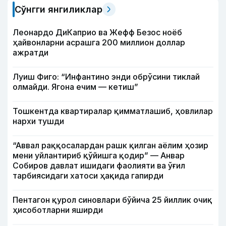
Сўнгги янгиликлар
Леонардо ДиКаприо ва Жефф Безос ноёб
ҳайвонларни асрашга 200 миллион доллар
ажратди
Луиш Фиго: “Инфантино энди обрўсини тиклай
олмайди. Ягона ечим — кетиш”
Тошкентда квартиралар қимматлашиб, ҳовлилар
нархи тушди
“Аввал раққосалардан рашк қилган аёлим ҳозир
мени уйлантириб қўйишга қодир” — Анвар
Собиров давлат ишидаги фаолияти ва ўғил
тарбиясидаги хатоси ҳақида гапирди
Пентагон қурол синовлари бўйича 25 йиллик очиқ
ҳисоботларни яширди