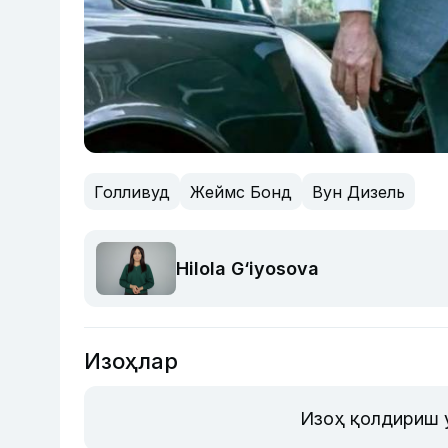
Голливуд
Жеймс Бонд
Вун Дизель
Hilola G‘iyosova
Изоҳлар
Изоҳ қолдириш 