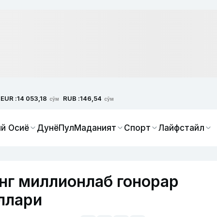
EUR :
RUB :
14 053,18
146,54
сўм
сўм
й Осиё
Дунё
Пул
Маданият
Спорт
Лайфстайл
нг миллионлаб гонорар
оллари