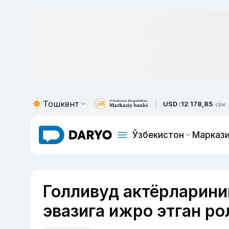
Тошкент
USD :
12 178,85
сўм
Ўзбекистон
Маркази
Голливуд актёрларини
эвазига ижро этган р