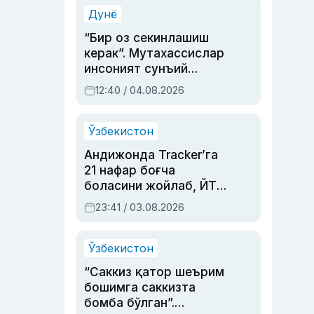
синовларга тўла ҳаёти
Дунё
“Бир оз секинлашиш
керак”. Мутахассислар
инсоният сунъий
интеллектни бошқара
12:40 / 04.08.2026
олмай қолишидан
хавотир билдирди
Ўзбекистон
Андижонда Tracker’га
21 нафар боғча
боласини жойлаб, ЙТҲ
содир этган аёлга суд
23:41 / 03.08.2026
ҳукми ўқилди
Ўзбекистон
“Саккиз қатор шеърим
бошимга саккизта
бомба бўлган”.