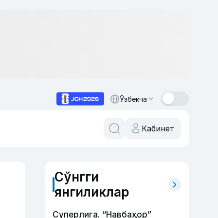
Ўзбекча
Кабинет
Сўнгги
янгиликлар
Суперлига. “Навбаҳор”