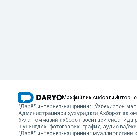
Махфийлик сиёсати
Интерне
“Дарё” интернет-нашрининг (Ўзбекистон мат
Администрацияси ҳузуридаги Ахборот ва ом
билан оммавий ахборот воситаси сифатида р
шунингдек, фотографик, график, аудио ва/ёк
“Дарё” интернет-нашрининг муаллифлигини к