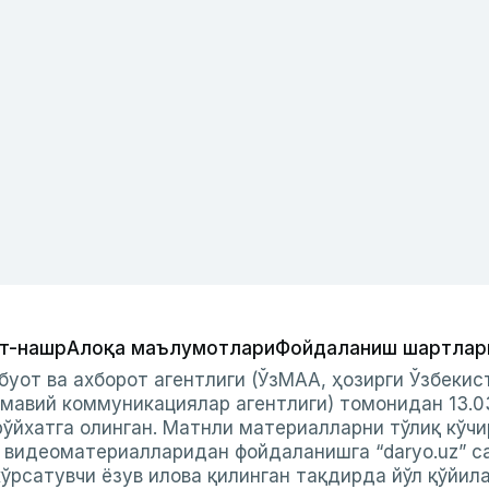
т-нашр
Алоқа маълумотлари
Фойдаланиш шартлар
буот ва ахборот агентлиги (ЎзМАА, ҳозирги Ўзбеки
мавий коммуникациялар агентлиги) томонидан 13.0
ўйхатга олинган. Матнли материалларни тўлиқ кўчи
и видеоматериалларидан фойдаланишга “daryo.uz” с
ўрсатувчи ёзув илова қилинган тақдирда йўл қўйил