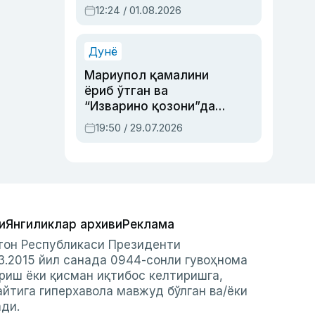
Абдулла Ориповни
12:24 / 01.08.2026
сиёсий айбловлардан
асраб қолган воқеа
Дунё
Мариупол қамалини
ёриб ўтган ва
“Изварино қозони”дан
чиққан қаҳрамон —
19:50 / 29.07.2026
Украина армияси бош
қўмондони Драпатий
ҳақида
и
Янгиликлар архиви
Реклама
стон Республикаси Президенти
3.2015 йил санада 0944-сонли гувоҳнома
риш ёки қисман иқтибос келтиришга,
айтига гиперхавола мавжуд бўлган ва/ёки
ади.