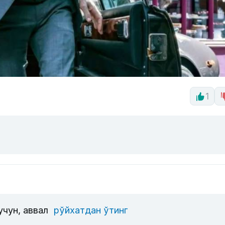
1
учун, аввал
рўйхатдан ўтинг