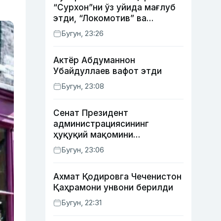
“Сурхон”ни ўз уйида мағлуб
этди, “Локомотив” ва
“Хоразм” уйда ғалаба
Бугун, 23:26
қозонди
Актёр Абду­маннон
Убайдуллаев вафот этди
Бугун, 23:08
Сенат Президент
администрациясининг
ҳуқуқий мақомини
белгиловчи конституциявий
Бугун, 23:06
қонунни маъқуллади
Ахмат Қодировга Чеченистон
Қаҳрамони унвони берилди
Бугун, 22:31