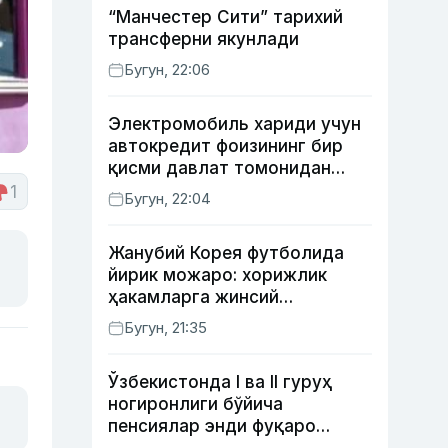
“Манчестер Сити” тарихий
трансферни якунлади
Бугун, 22:06
Электромобиль хариди учун
автокредит фоизининг бир
қисми давлат томонидан
қоплаб берилиши мумкин
1
Бугун, 22:04
Жанубий Корея футболида
йирик можаро: хорижлик
ҳакамларга жинсий
хизматлар кўрсатилгани
Бугун, 21:35
маълум қилинди
Ўзбекистонда I ва II гуруҳ
ногиронлиги бўйича
пенсиялар энди фуқаро