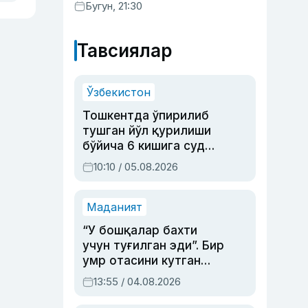
мурожаатисиз тайинланиши
Бугун, 21:30
мумкин
Тавсиялар
Ўзбекистон
Тошкентда ўпирилиб
тушган йўл қурилиши
бўйича 6 кишига суд
ҳукми ўқилди
10:10 / 05.08.2026
Маданият
“У бошқалар бахти
учун туғилган эди”. Бир
умр отасини кутган
актриса ва дубльяж
13:55 / 04.08.2026
устаси Римма
Аҳмедованинг