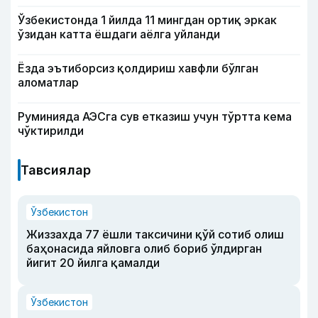
Ўзбекистонда 1 йилда 11 мингдан ортиқ эркак
ўзидан катта ёшдаги аёлга уйланди
Ёзда эътиборсиз қолдириш хавфли бўлган
аломатлар
Руминияда АЭСга сув етказиш учун тўртта кема
чўктирилди
Тавсиялар
Ўзбекистон
Жиззахда 77 ёшли таксичини қўй сотиб олиш
баҳонасида яйловга олиб бориб ўлдирган
йигит 20 йилга қамалди
Ўзбекистон