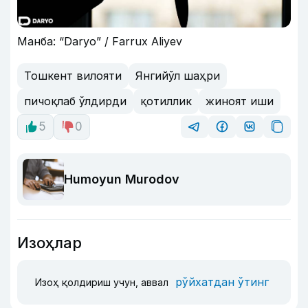
Манба: “Daryo” / Farrux Aliyev
Тошкент вилояти
Янгийўл шаҳри
пичоқлаб ўлдирди
қотиллик
жиноят иши
5
0
Humoyun Murodov
Изоҳлар
рўйхатдан ўтинг
Изоҳ қолдириш учун, аввал