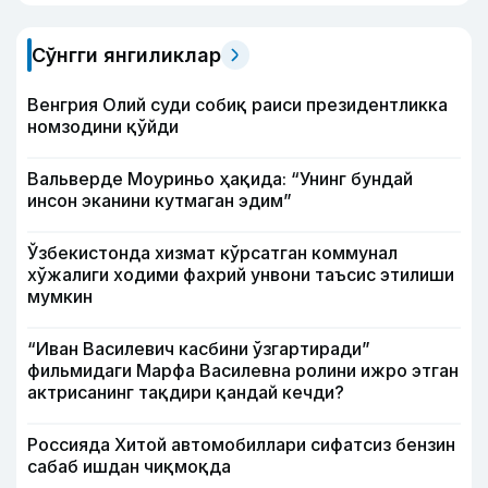
Сўнгги янгиликлар
Венгрия Олий суди собиқ раиси президентликка
номзодини қўйди
Вальверде Моуриньо ҳақида: “Унинг бундай
инсон эканини кутмаган эдим”
Ўзбекистонда хизмат кўрсатган коммунал
хўжалиги ходими фахрий унвони таъсис этилиши
мумкин
“Иван Василевич касбини ўзгартиради”
фильмидаги Марфа Василевна ролини ижро этган
актрисанинг тақдири қандай кечди?
Россияда Хитой автомобиллари сифатсиз бензин
сабаб ишдан чиқмоқда