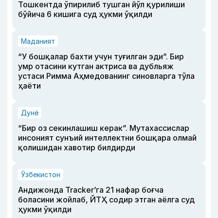
Тошкентда ўпирилиб тушган йўл қурилиши
бўйича 6 кишига суд ҳукми ўқилди
Маданият
“У бошқалар бахти учун туғилган эди”. Бир
умр отасини кутган актриса ва дубльяж
устаси Римма Аҳмедованинг синовларга тўла
ҳаёти
Дунё
“Бир оз секинлашиш керак”. Мутахассислар
инсоният сунъий интеллектни бошқара олмай
қолишидан хавотир билдирди
Ўзбекистон
Андижонда Tracker’га 21 нафар боғча
боласини жойлаб, ЙТҲ содир этган аёлга суд
ҳукми ўқилди