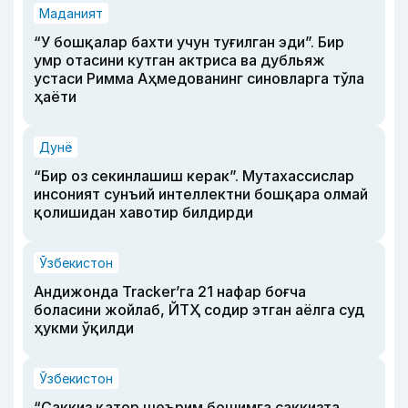
Маданият
“У бошқалар бахти учун туғилган эди”. Бир
умр отасини кутган актриса ва дубльяж
устаси Римма Аҳмедованинг синовларга тўла
ҳаёти
Дунё
“Бир оз секинлашиш керак”. Мутахассислар
инсоният сунъий интеллектни бошқара олмай
қолишидан хавотир билдирди
Ўзбекистон
Андижонда Tracker’га 21 нафар боғча
боласини жойлаб, ЙТҲ содир этган аёлга суд
ҳукми ўқилди
Ўзбекистон
“Саккиз қатор шеърим бошимга саккизта