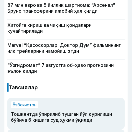
87 млн евро ва 5 йиллик шартнома: “Арсенал”
Бруно трансферини ижобий ҳал қилди
Хитойга кириш ва чиқиш қоидалари
кучайтирилади
Marvel “Қасоскорлар: Доктор Дум” фильмининг
илк трейлерини намойиш этди
“Ўзгидромет” 7 августга об-ҳаво прогнозини
эълон қилди
Тавсиялар
Ўзбекистон
Тошкентда ўпирилиб тушган йўл қурилиши
бўйича 6 кишига суд ҳукми ўқилди