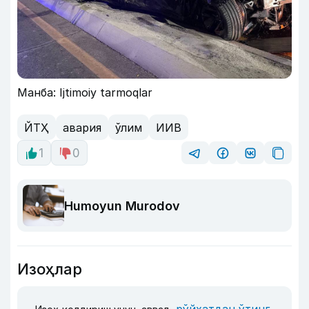
Манба: Ijtimoiy tarmoqlar
ЙТҲ
авария
ўлим
ИИВ
1
0
Humoyun Murodov
Изоҳлар
рўйхатдан ўтинг