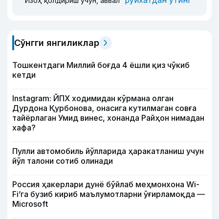
Изоҳ қолдириш учун, аввал
Сўнгги янгиликлар
Тошкентдаги Миллий боғда 4 ёшли қиз чўкиб
кетди
Instagram: ЙПХ ходимидан кўрмана олган
Дурдона Қурбонова, онасига кутилмаган совға
тайёрлаган Умид винес, хонанда Райҳон нимадан
хафа?
Пулли автомобиль йўлларида ҳаракатланиш учун
йўл талони сотиб олинади
Россия ҳакерлари дунё бўйлаб меҳмонхона Wi-
Fi’га бузиб кириб маълумотларни ўғирламоқда —
Microsoft