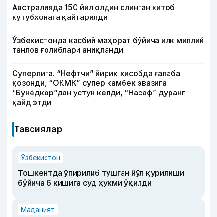
Австралияда 150 йил олдин олинган китоб
кутубхонага қайтарилди
Ўзбекистонда касбий маҳорат бўйича илк миллий
танлов ғолиблари аниқланди
Суперлига. “Нефтчи” йирик ҳисобда ғалаба
қозонди, “ОКМК” супер камбек эвазига
“Бунёдкор”дан устун келди, “Насаф” дуранг
қайд этди
Тавсиялар
Ўзбекистон
Тошкентда ўпирилиб тушган йўл қурилиши
бўйича 6 кишига суд ҳукми ўқилди
Маданият