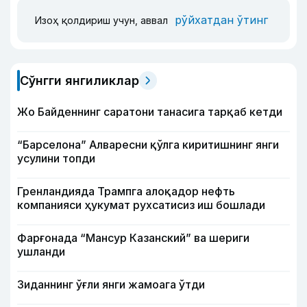
рўйхатдан ўтинг
Изоҳ қолдириш учун, аввал
Сўнгги янгиликлар
Жо Байденнинг саратони танасига тарқаб кетди
“Барселона” Алваресни қўлга киритишнинг янги
усулини топди
Гренландияда Трампга алоқадор нефть
компанияси ҳукумат рухсатисиз иш бошлади
Фарғонада “Мансур Казанский” ва шериги
ушланди
Зиданнинг ўғли янги жамоага ўтди