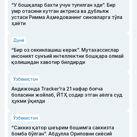
“У бошқалар бахти учун туғилган эди”. Бир
умр отасини кутган актриса ва дубльяж
устаси Римма Аҳмедованинг синовларга тўла
ҳаёти
Дунё
“Бир оз секинлашиш керак”. Мутахассислар
инсоният сунъий интеллектни бошқара олмай
қолишидан хавотир билдирди
Ўзбекистон
Андижонда Tracker’га 21 нафар боғча
боласини жойлаб, ЙТҲ содир этган аёлга суд
ҳукми ўқилди
Ўзбекистон
“Саккиз қатор шеърим бошимга саккизта
бомба бўлган”. Абдулла Ориповни сиёсий