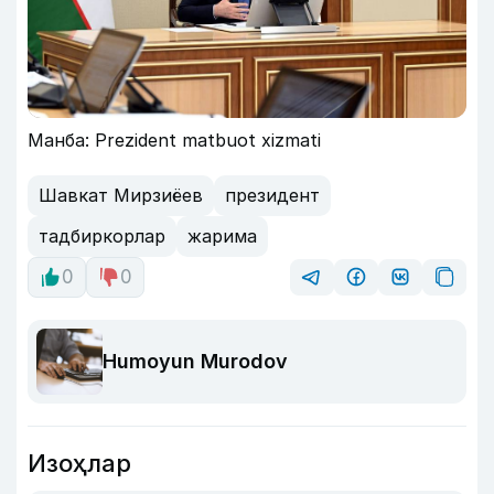
Манба: Prezident matbuot xizmati
Шавкат Мирзиёев
президент
тадбиркорлар
жарима
0
0
Humoyun Murodov
Изоҳлар