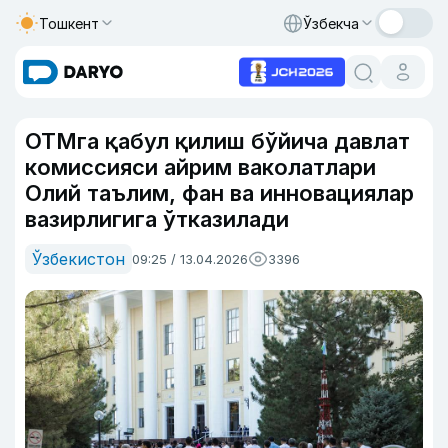
Тошкент
Ўзбекча
ОТМга қабул қилиш бўйича давлат
комиссияси айрим ваколатлари
Олий таълим, фан ва инновациялар
вазирлигига ўтказилади
Ўзбекистон
09:25 / 13.04.2026
3396