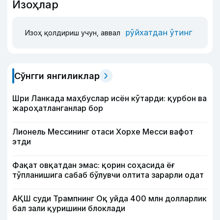
Изоҳлар
рўйхатдан ўтинг
Изоҳ қолдириш учун, аввал
Сўнгги янгиликлар
Шри Ланкада маҳбуслар исён кўтарди: қурбон ва
жароҳатланганлар бор
Лионель Мессининг отаси Хорхе Месси вафот
этди
Фақат овқатдан эмас: қорин соҳасида ёғ
тўпланишига сабаб бўлувчи олтита зарарли одат
АҚШ суди Трампнинг Оқ уйда 400 млн долларлик
бал зали қуришини блоклади