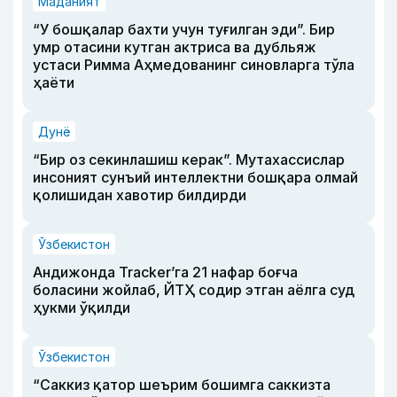
Маданият
“У бошқалар бахти учун туғилган эди”. Бир
умр отасини кутган актриса ва дубльяж
устаси Римма Аҳмедованинг синовларга тўла
ҳаёти
Дунё
“Бир оз секинлашиш керак”. Мутахассислар
инсоният сунъий интеллектни бошқара олмай
қолишидан хавотир билдирди
Ўзбекистон
Андижонда Tracker’га 21 нафар боғча
боласини жойлаб, ЙТҲ содир этган аёлга суд
ҳукми ўқилди
Ўзбекистон
“Саккиз қатор шеърим бошимга саккизта