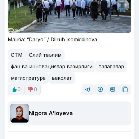
Манба: “Daryo” / Dilruh Isomiddinova
ОТМ
Олий таълим
фан ва инновациялар вазирлиги
талабалар
магистратура
ваколат
0
0
Nigora A'loyeva