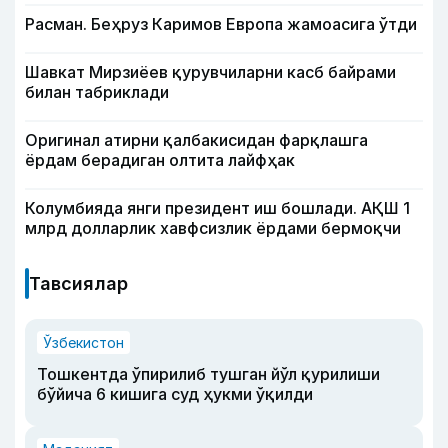
Расман. Беҳруз Каримов Европа жамоасига ўтди
Шавкат Мирзиёев қурувчиларни касб байрами
билан табриклади
Оригинал атирни қалбакисидан фарқлашга
ёрдам берадиган олтита лайфҳак
Колумбияда янги президент иш бошлади. АҚШ 1
млрд долларлик хавфсизлик ёрдами бермоқчи
Тавсиялар
Ўзбекистон
Тошкентда ўпирилиб тушган йўл қурилиши
бўйича 6 кишига суд ҳукми ўқилди