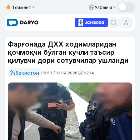
Тошкент
Ўзбекча
Фарғонада ДХХ ходимларидан
қочмоқчи бўлган кучли таъсир
қилувчи дори сотувчилар ушланди
Ўзбекистон
08:53 / 13.04.2026
6234