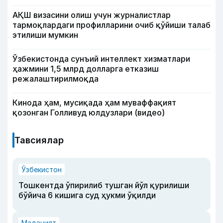
АҚШ визасини олиш учун журналистлар
тармоқлардаги профилларини очиб қўйиши талаб
этилиши мумкин
Ўзбекистонда сунъий интеллект хизматлари
ҳажмини 1,5 млрд долларга етказиш
режалаштирилмоқда
Кинода ҳам, мусиқада ҳам муваффақият
қозонган Голливуд юлдузлари (видео)
Тавсиялар
Ўзбекистон
Тошкентда ўпирилиб тушган йўл қурилиши
бўйича 6 кишига суд ҳукми ўқилди
Маданият