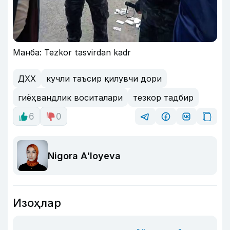
Манба: Tezkor tasvirdan kadr
ДХХ
кучли таъсир қилувчи дори
гиёҳвандлик воситалари
тезкор тадбир
6
0
Nigora A'loyeva
Изоҳлар