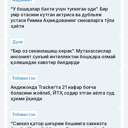
“У бошқалар бахти учун туғилган эди”. Бир
умр отасини кутган актриса ва дубльяж
устаси Римма Аҳмедованинг синовларга тўла
ҳаёти
Дунё
“Бир оз секинлашиш керак”. Мутахассислар
инсоният сунъий интеллектни бошқара олмай
қолишидан хавотир билдирди
Ўзбекистон
Андижонда Tracker’га 21 нафар боғча
боласини жойлаб, ЙТҲ содир этган аёлга суд
ҳукми ўқилди
Ўзбекистон
“Саккиз қатор шеърим бошимга саккизта