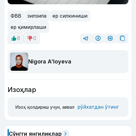
ФВВ
зилзила
ер силкиниши
ер қимирлаши
6
0
Nigora A'loyeva
Изоҳлар
рўйхатдан ўтинг
Изоҳ қолдириш учун, аввал
Сўнгги янгиликлар