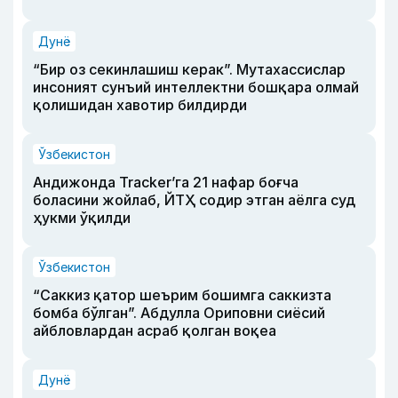
Дунё
“Бир оз секинлашиш керак”. Мутахассислар
инсоният сунъий интеллектни бошқара олмай
қолишидан хавотир билдирди
Ўзбекистон
Андижонда Tracker’га 21 нафар боғча
боласини жойлаб, ЙТҲ содир этган аёлга суд
ҳукми ўқилди
Ўзбекистон
“Саккиз қатор шеърим бошимга саккизта
бомба бўлган”. Абдулла Ориповни сиёсий
айбловлардан асраб қолган воқеа
Дунё