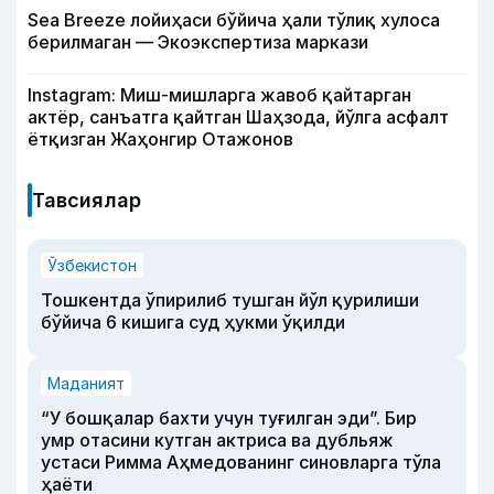
Sea Breeze лойиҳаси бўйича ҳали тўлиқ хулоса
берилмаган — Экоэкспертиза маркази
Instagram: Миш-мишларга жавоб қайтарган
актёр, санъатга қайтган Шаҳзода, йўлга асфалт
ётқизган Жаҳонгир Отажонов
Тавсиялар
Ўзбекистон
Тошкентда ўпирилиб тушган йўл қурилиши
бўйича 6 кишига суд ҳукми ўқилди
Маданият
“У бошқалар бахти учун туғилган эди”. Бир
умр отасини кутган актриса ва дубльяж
устаси Римма Аҳмедованинг синовларга тўла
ҳаёти