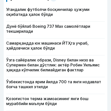
Угандалик футболчи босқинчилар ҳужуми
оқибатида ҳалок бўлди
Дунё бўйлаб Boeing 737 Мах самолётлари
текширилади
Самарқандда юк машинаси ЙТҲга учраб,
ҳайдовчиси ҳалок бўлди
Ўзга сайёралик образи, Disney билан низо ва
Супермен билан дўстлик: актёр Робин Уильямс
ҳақида кўпчилик билмайдиган фактлар
Ўзбекистонда ярим йилда 700 та янги нодавлат
боғча ташкил этилди
Қозоғистон терма жамоасининг янги бош
мураббийи маълум бўлди