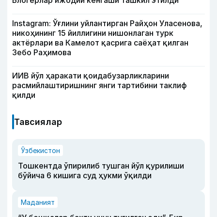
Блогерлар ижодий кенгаши ташкил этилди
Instagram: Ўғлини уйлантирган Райҳон Уласенова,
никоҳининг 15 йиллигини нишонлаган турк
актёрлари ва Камелот қасрига саёҳат қилган
Зебо Раҳимова
ИИВ йўл ҳаракати қоидабузарликларини
расмийлаштиришнинг янги тартибини таклиф
қилди
Тавсиялар
Ўзбекистон
Тошкентда ўпирилиб тушган йўл қурилиши
бўйича 6 кишига суд ҳукми ўқилди
Маданият