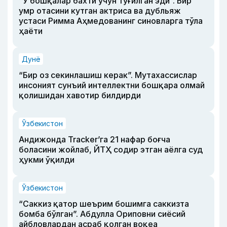
“У бошқалар бахти учун туғилган эди”. Бир
умр отасини кутган актриса ва дубльяж
устаси Римма Аҳмедованинг синовларга тўла
ҳаёти
Дунё
“Бир оз секинлашиш керак”. Мутахассислар
инсоният сунъий интеллектни бошқара олмай
қолишидан хавотир билдирди
Ўзбекистон
Андижонда Tracker’га 21 нафар боғча
боласини жойлаб, ЙТҲ содир этган аёлга суд
ҳукми ўқилди
Ўзбекистон
“Саккиз қатор шеърим бошимга саккизта
бомба бўлган”. Абдулла Ориповни сиёсий
айбловлардан асраб қолган воқеа