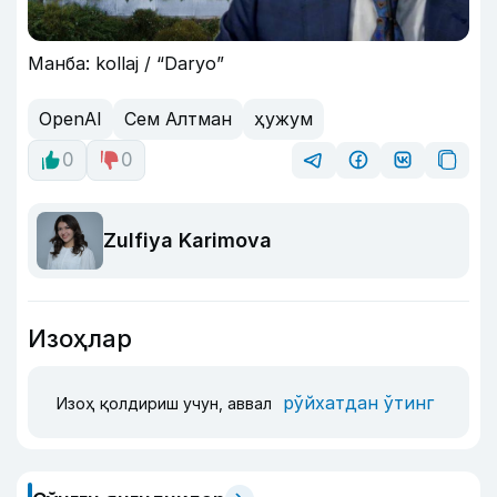
Манба: kollaj / “Daryo”
OpenAI
Сем Алтман
ҳужум
0
0
Zulfiya Karimova
Изоҳлар
рўйхатдан ўтинг
Изоҳ қолдириш учун, аввал