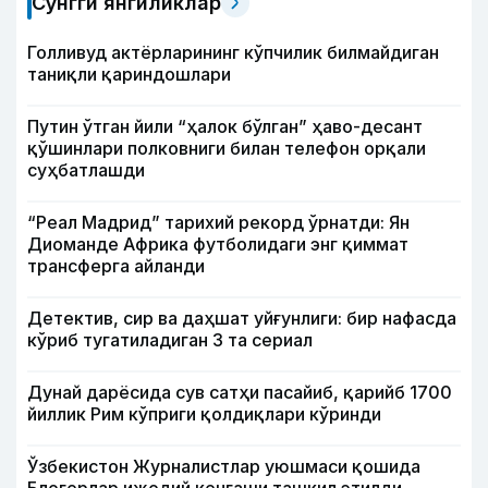
Сўнгги янгиликлар
Голливуд актёрларининг кўпчилик билмайдиган
таниқли қариндошлари
Путин ўтган йили “ҳалок бўлган” ҳаво-десант
қўшинлари полковниги билан телефон орқали
суҳбатлашди
“Реал Мадрид” тарихий рекорд ўрнатди: Ян
Диоманде Африка футболидаги энг қиммат
трансферга айланди
Детектив, сир ва даҳшат уйғунлиги: бир нафасда
кўриб тугатиладиган 3 та сериал
Дунай дарёсида сув сатҳи пасайиб, қарийб 1700
йиллик Рим кўприги қолдиқлари кўринди
Ўзбекистон Журналистлар уюшмаси қошида