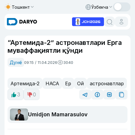
Тошкент
Ўзбекча
“Артемида-2” астронавтлари Ерга
муваффақиятли қўнди
Дунё
09:15 / 11.04.2026
3040
Артемида-2
НАСА
Ер
Ой
астронавтлар
3
0
Umidjon Mamarasulov