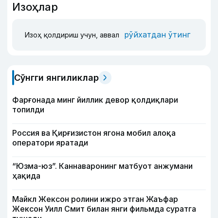
Изоҳлар
рўйхатдан ўтинг
Изоҳ қолдириш учун, аввал
Сўнгги янгиликлар
Фарғонада минг йиллик девор қолдиқлари
топилди
Россия ва Қирғизистон ягона мобил алоқа
оператори яратади
“Юзма-юз”. Каннаваронинг матбуот анжумани
ҳақида
Майкл Жексон ролини ижро этган Жаъфар
Жексон Уилл Смит билан янги фильмда суратга