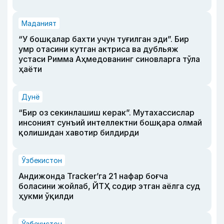
Маданият
“У бошқалар бахти учун туғилган эди”. Бир
умр отасини кутган актриса ва дубльяж
устаси Римма Аҳмедованинг синовларга тўла
ҳаёти
Дунё
“Бир оз секинлашиш керак”. Мутахассислар
инсоният сунъий интеллектни бошқара олмай
қолишидан хавотир билдирди
Ўзбекистон
Андижонда Tracker’га 21 нафар боғча
боласини жойлаб, ЙТҲ содир этган аёлга суд
ҳукми ўқилди
Ўзбекистон