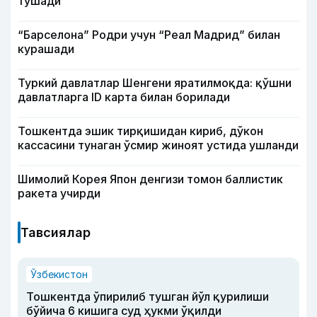
тушади
“Барселона” Родри учун “Реал Мадрид” билан
курашади
Туркий давлатлар Шенгени яратилмоқда: қўшни
давлатларга ID карта билан борилади
Тошкентда эшик тирқишидан кириб, дўкон
кассасини тунаган ўсмир жиноят устида ушланди
Шимолий Корея Япон денгизи томон баллистик
ракета учирди
Тавсиялар
Ўзбекистон
Тошкентда ўпирилиб тушган йўл қурилиши
бўйича 6 кишига суд ҳукми ўқилди