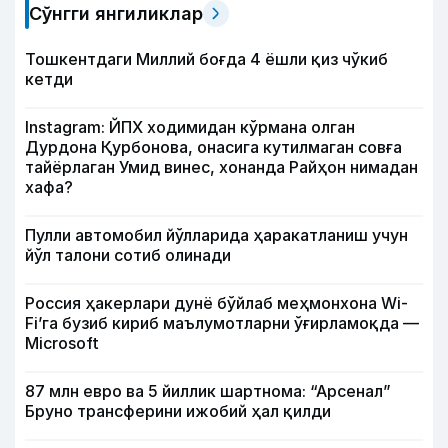
Сўнгги янгиликлар
Тошкентдаги Миллий боғда 4 ёшли қиз чўкиб
кетди
Instagram: ЙПХ ходимидан кўрмана олган
Дурдона Қурбонова, онасига кутилмаган совға
тайёрлаган Умид винес, хонанда Райҳон нимадан
хафа?
Пулли автомобил йўлларида ҳаракатланиш учун
йўл талони сотиб олинади
Россия ҳакерлари дунё бўйлаб меҳмонхона Wi-
Fi’га бузиб кириб маълумотларни ўғирламоқда —
Microsoft
87 млн евро ва 5 йиллик шартнома: “Арсенал”
Бруно трансферини ижобий ҳал қилди