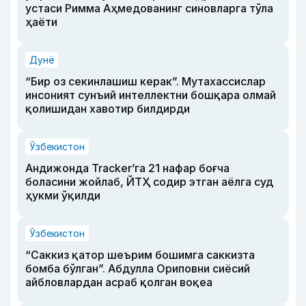
устаси Римма Аҳмедованинг синовларга тўла
ҳаёти
Дунё
“Бир оз секинлашиш керак”. Мутахассислар
инсоният сунъий интеллектни бошқара олмай
қолишидан хавотир билдирди
Ўзбекистон
Андижонда Tracker’га 21 нафар боғча
боласини жойлаб, ЙТҲ содир этган аёлга суд
ҳукми ўқилди
Ўзбекистон
“Саккиз қатор шеърим бошимга саккизта
бомба бўлган”. Абдулла Ориповни сиёсий
айбловлардан асраб қолган воқеа