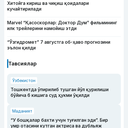
Хитойга кириш ва чиқиш қоидалари
кучайтирилади
Marvel “Қасоскорлар: Доктор Дум” фильмининг
илк трейлерини намойиш этди
“Ўзгидромет” 7 августга об-ҳаво прогнозини
эълон қилди
Тавсиялар
Ўзбекистон
Тошкентда ўпирилиб тушган йўл қурилиши
бўйича 6 кишига суд ҳукми ўқилди
Маданият
“У бошқалар бахти учун туғилган эди”. Бир
умр отасини кутган актриса ва дубльяж