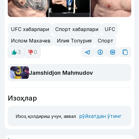
UFC хабарлари
Спорт хабарлари
UFC
Ислом Махачев
Илия Топурия
Спорт
3
0
Jamshidjon Mahmudov
Изоҳлар
рўйхатдан ўтинг
Изоҳ қолдириш учун, аввал