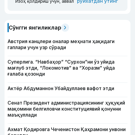
рўйхатдан ўтинг
Изоҳ қолдириш учун, аввал
Сўнгги янгиликлар
Австрия канцлери оналар меҳнати ҳақидаги
гаплари учун узр сўради
Суперлига. “Навбаҳор” “Сурхон”ни ўз уйида
мағлуб этди, “Локомотив” ва “Хоразм” уйда
ғалаба қозонди
Актёр Абду­маннон Убайдуллаев вафот этди
Сенат Президент администрациясининг ҳуқуқий
мақомини белгиловчи конституциявий қонунни
маъқуллади
Ахмат Қодировга Чеченистон Қаҳрамони унвони