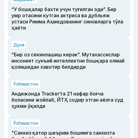
“У бошқалар бахти учун туғилган эди”. Бир
умр отасини кутган актриса ва дубльяж
устаси Римма Аҳмедованинг синовларга тўла
ҳаёти
Дунё
“Бир оз секинлашиш керак”. Мутахассислар
инсоният сунъий интеллектни бошқара олмай
қолишидан хавотир билдирди
Ўзбекистон
Андижонда Tracker’га 21 нафар боғча
боласини жойлаб, ЙТҲ содир этган аёлга суд
ҳукми ўқилди
Ўзбекистон
“Саккиз қатор шеърим бошимга саккизта