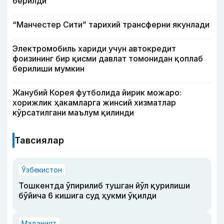
берилди
“Манчестер Сити” тарихий трансферни якунлади
Электромобиль хариди учун автокредит
фоизининг бир қисми давлат томонидан қоплаб
берилиши мумкин
Жанубий Корея футболида йирик можаро:
хорижлик ҳакамларга жинсий хизматлар
кўрсатилгани маълум қилинди
Тавсиялар
Ўзбекистон
Тошкентда ўпирилиб тушган йўл қурилиши
бўйича 6 кишига суд ҳукми ўқилди
Маданият