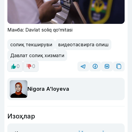
Манба: Davlat soliq qo‘mitasi
солиқ текшируви
видеотасвирга олиш
Давлат солиқ хизмати
0
0
Nigora A'loyeva
Изоҳлар