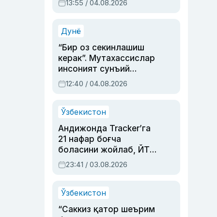
13:55 / 04.08.2026
устаси Римма
Аҳмедованинг
синовларга тўла ҳаёти
Дунё
“Бир оз секинлашиш
керак”. Мутахассислар
инсоният сунъий
интеллектни бошқара
12:40 / 04.08.2026
олмай қолишидан
хавотир билдирди
Ўзбекистон
Андижонда Tracker’га
21 нафар боғча
боласини жойлаб, ЙТҲ
содир этган аёлга суд
23:41 / 03.08.2026
ҳукми ўқилди
Ўзбекистон
“Саккиз қатор шеърим