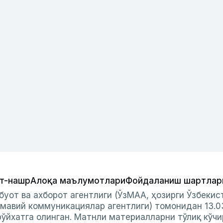
т-нашр
Алоқа маълумотлари
Фойдаланиш шартлар
буот ва ахборот агентлиги (ЎзМАА, ҳозирги Ўзбеки
мавий коммуникациялар агентлиги) томонидан 13.0
ўйхатга олинган. Матнли материалларни тўлиқ кўчи