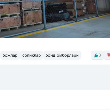
божлар
солиқлар
бонд омборлари
0