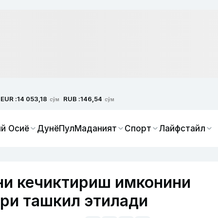
EUR :
RUB :
14 053,18
146,54
сўм
сўм
й Осиё
Дунё
Пул
Маданият
Спорт
Лайфстайл
ни кечиктириш имконини
ри ташкил этилади