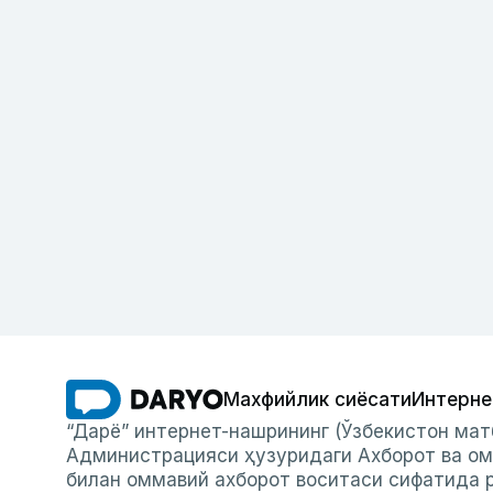
Махфийлик сиёсати
Интерне
“Дарё” интернет-нашрининг (Ўзбекистон мат
Администрацияси ҳузуридаги Ахборот ва ом
билан оммавий ахборот воситаси сифатида р