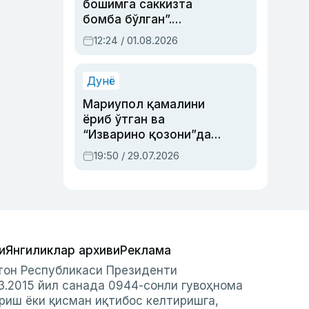
бошимга саккизта
бомба бўлган”.
Абдулла Ориповни
12:24 / 01.08.2026
сиёсий айбловлардан
асраб қолган воқеа
Дунё
Мариупол қамалини
ёриб ўтган ва
“Изварино қозони”дан
чиққан қаҳрамон —
19:50 / 29.07.2026
Украина армияси бош
қўмондони Драпатий
ҳақида
и
Янгиликлар архиви
Реклама
стон Республикаси Президенти
3.2015 йил санада 0944-сонли гувоҳнома
риш ёки қисман иқтибос келтиришга,