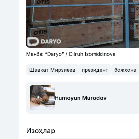
Манба: “Daryo” / Dilruh Isomiddinova
Шавкат Мирзиёев
президент
божхона
Humoyun Murodov
Изоҳлар