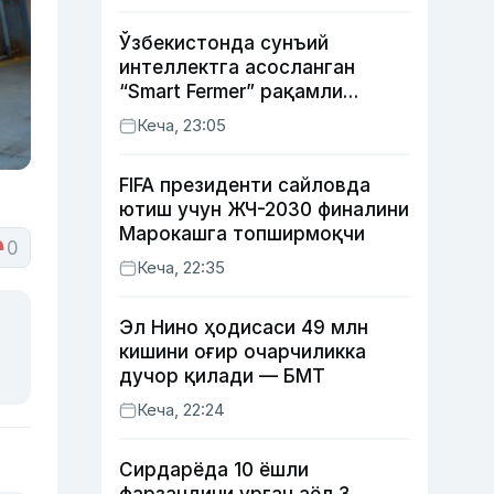
Ўзбекистонда сунъий
интеллектга асосланган
“Smart Fermer” рақамли
платформаси ишга
Кеча, 23:05
туширилади
FIFA президенти сайловда
ютиш учун ЖЧ-2030 финалини
Марокашга топширмоқчи
0
Кеча, 22:35
Эл Нино ҳодисаси 49 млн
кишини оғир очарчиликка
дучор қилади — БМТ
Кеча, 22:24
Сирдарёда 10 ёшли