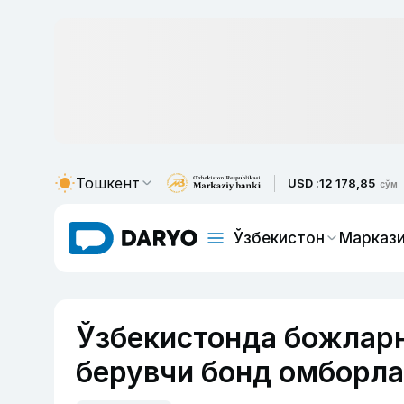
Тошкент
USD :
12 178,85
сўм
Ўзбекистон
Маркази
Ўзбекистонда божлар
берувчи бонд омборла