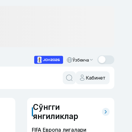
Ўзбекча
Кабинет
Сўнгги
янгиликлар
FIFA Европа лигалари