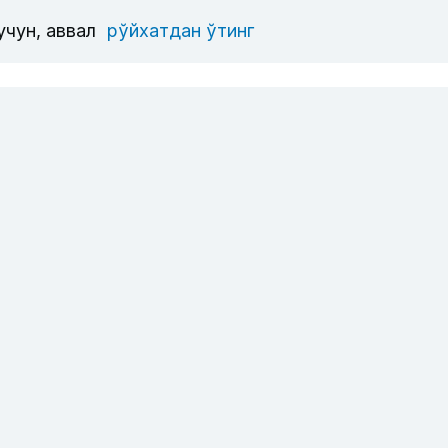
учун, аввал
рўйхатдан ўтинг