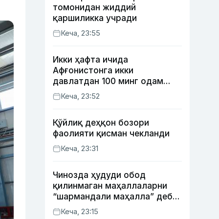
томонидан жиддий
қаршиликка учради
Кеча, 23:55
Икки ҳафта ичида
Афғонистонга икки
давлатдан 100 минг одам
қайтиб келди
Кеча, 23:52
Қўйлиқ деҳқон бозори
фаолияти қисман чекланди
Кеча, 23:31
Чинозда ҳудуди обод
қилинмаган маҳаллаларни
“шармандали маҳалла” деб
белгилаш бошланди
Кеча, 23:15