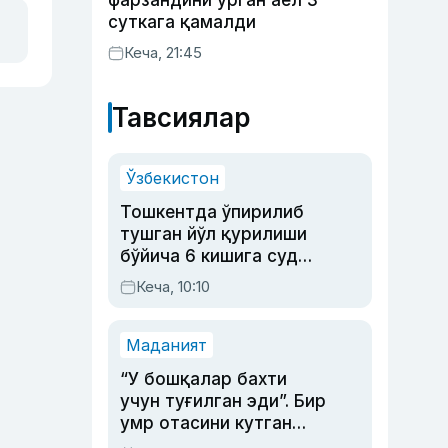
фарзандини урган аёл 3
суткага қамалди
Кеча, 21:45
Тавсиялар
Ўзбекистон
Тошкентда ўпирилиб
тушган йўл қурилиши
бўйича 6 кишига суд
ҳукми ўқилди
Кеча, 10:10
Маданият
“У бошқалар бахти
учун туғилган эди”. Бир
умр отасини кутган
актриса ва дубльяж