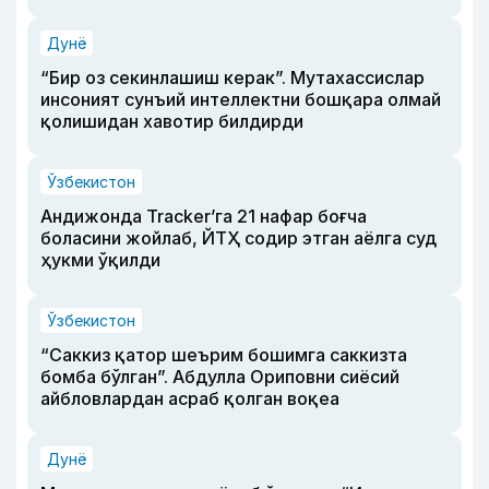
Дунё
“Бир оз секинлашиш керак”. Мутахассислар
инсоният сунъий интеллектни бошқара олмай
қолишидан хавотир билдирди
Ўзбекистон
Андижонда Tracker’га 21 нафар боғча
боласини жойлаб, ЙТҲ содир этган аёлга суд
ҳукми ўқилди
Ўзбекистон
“Саккиз қатор шеърим бошимга саккизта
бомба бўлган”. Абдулла Ориповни сиёсий
айбловлардан асраб қолган воқеа
Дунё