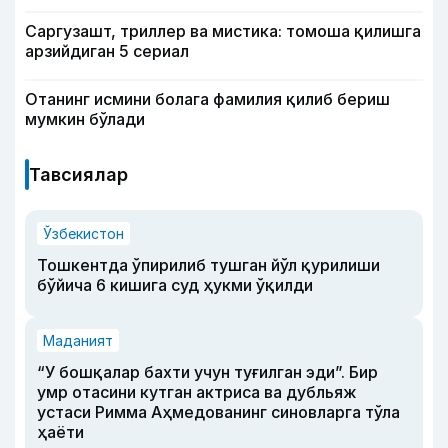
Саргузашт, триллер ва мистика: томоша қилишга
арзийдиган 5 сериал
Отанинг исмини болага фамилия қилиб бериш
мумкин бўлади
Тавсиялар
Ўзбекистон
Тошкентда ўпирилиб тушган йўл қурилиши
бўйича 6 кишига суд ҳукми ўқилди
Маданият
“У бошқалар бахти учун туғилган эди”. Бир
умр отасини кутган актриса ва дубльяж
устаси Римма Аҳмедованинг синовларга тўла
ҳаёти