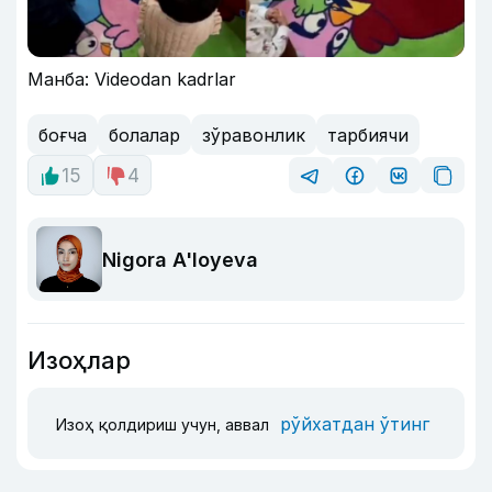
Манба: Videodan kadrlar
боғча
болалар
зўравонлик
тарбиячи
15
4
Nigora A'loyeva
Изоҳлар
рўйхатдан ўтинг
Изоҳ қолдириш учун, аввал