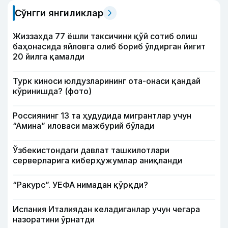
Сўнгги янгиликлар
Жиззахда 77 ёшли таксичини қўй сотиб олиш
баҳонасида яйловга олиб бориб ўлдирган йигит
20 йилга қамалди
Турк киноси юлдузларининг ота-онаси қандай
кўринишда? (фото)
Россиянинг 13 та ҳудудида мигрантлар учун
“Амина” иловаси мажбурий бўлади
Ўзбекистондаги давлат ташкилотлари
серверларига киберҳужумлар аниқланди
“Ракурс”. УЕФА нимадан қўрқди?
Испания Италиядан келадиганлар учун чегара
назоратини ўрнатди