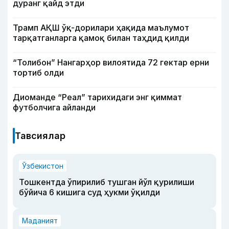
дуранг қайд этди
Трамп АҚШ ўқ-дорилари ҳақида маълумот
тарқатганларга қамоқ билан таҳдид қилди
“Толибон” Нангарҳор вилоятида 72 гектар ерни
тортиб олди
Диоманде “Реал” тарихидаги энг қиммат
футболчига айланди
Тавсиялар
Ўзбекистон
Тошкентда ўпирилиб тушган йўл қурилиши
бўйича 6 кишига суд ҳукми ўқилди
Маданият