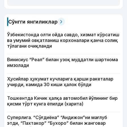
Сўнгги янгиликлар
Ўзбекистонда олти ойда савдо, хизмат кўрсатиш
ва умумий овқатланиш корхоналари қанча солиқ
тўлагани очиқланди
Винисиус “Реал” билан узоқ муддатли шартнома
имзолади
Ҳусийлар ҳукумат кучларига қарши ракеталар
учирди, камида 30 киши ҳалок бўлди
Тошкентда Кичик ҳалқа автомобил йўлининг бир
қисми тўрт кунга ёпилди (харита)
Суперлига. “Сўғдиёна” “Андижон”ни мағлуб
этди, “Пахтакор” “Бухоро” билан жанговар