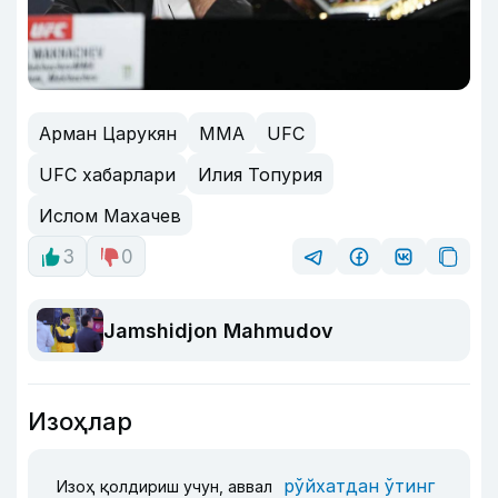
Арман Царукян
MMA
UFC
UFC хабарлари
Илия Топурия
Ислом Махачев
3
0
Jamshidjon Mahmudov
Изоҳлар
рўйхатдан ўтинг
Изоҳ қолдириш учун, аввал