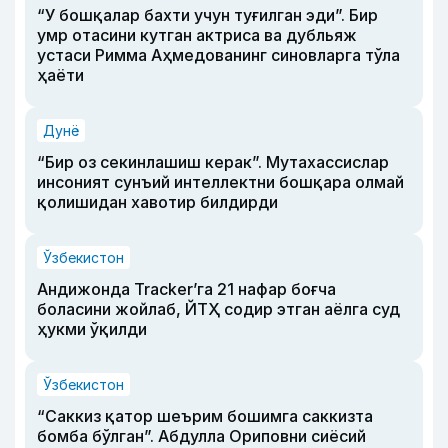
“У бошқалар бахти учун туғилган эди”. Бир
умр отасини кутган актриса ва дубльяж
устаси Римма Аҳмедованинг синовларга тўла
ҳаёти
Дунё
“Бир оз секинлашиш керак”. Мутахассислар
инсоният сунъий интеллектни бошқара олмай
қолишидан хавотир билдирди
Ўзбекистон
Андижонда Tracker’га 21 нафар боғча
боласини жойлаб, ЙТҲ содир этган аёлга суд
ҳукми ўқилди
Ўзбекистон
“Саккиз қатор шеърим бошимга саккизта
бомба бўлган”. Абдулла Ориповни сиёсий