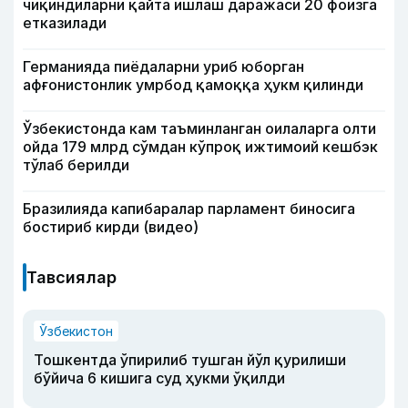
чиқиндиларни қайта ишлаш даражаси 20 фоизга
етказилади
Германияда пиёдаларни уриб юборган
афғонистонлик умрбод қамоққа ҳукм қилинди
Ўзбекистонда кам таъминланган оилаларга олти
ойда 179 млрд сўмдан кўпроқ ижтимоий кешбэк
тўлаб берилди
Бразилияда капибаралар парламент биносига
бостириб кирди (видео)
Тавсиялар
Ўзбекистон
Тошкентда ўпирилиб тушган йўл қурилиши
бўйича 6 кишига суд ҳукми ўқилди