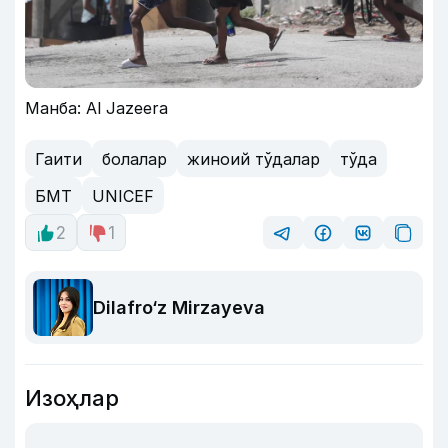
Манба: Al Jazeera
Гаити
болалар
жиноий тўдалар
тўда
БМТ
UNICEF
2
1
Dilafro‘z Mirzayeva
Изоҳлар