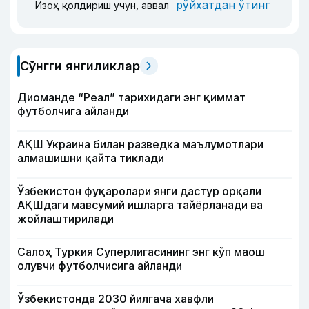
рўйхатдан ўтинг
Изоҳ қолдириш учун, аввал
Сўнгги янгиликлар
Диоманде “Реал” тарихидаги энг қиммат
футболчига айланди
АҚШ Украина билан разведка маълумотлари
алмашишни қайта тиклади
Ўзбекистон фуқаролари янги дастур орқали
АҚШдаги мавсумий ишларга тайёрланади ва
жойлаштирилади
Салоҳ Туркия Суперлигасининг энг кўп маош
олувчи футболчисига айланди
Ўзбекистонда 2030 йилгача хавфли