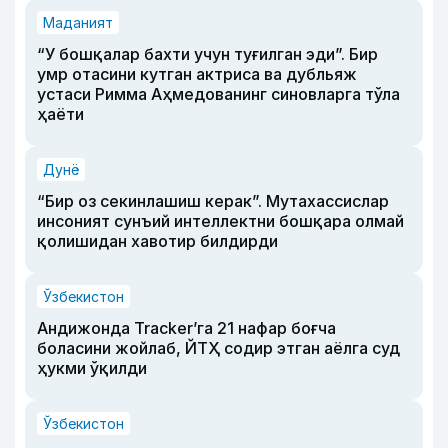
Маданият
“У бошқалар бахти учун туғилган эди”. Бир
умр отасини кутган актриса ва дубльяж
устаси Римма Аҳмедованинг синовларга тўла
ҳаёти
Дунё
“Бир оз секинлашиш керак”. Мутахассислар
инсоният сунъий интеллектни бошқара олмай
қолишидан хавотир билдирди
Ўзбекистон
Андижонда Tracker’га 21 нафар боғча
боласини жойлаб, ЙТҲ содир этган аёлга суд
ҳукми ўқилди
Ўзбекистон