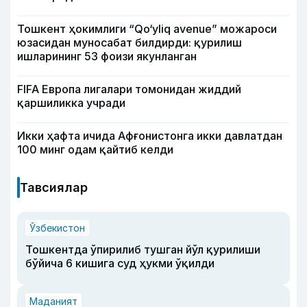
Тошкент ҳокимлиги “Qo‘yliq avenue” можароси
юзасидан муносабат билдирди: қурилиш
ишларининг 53 фоизи якунланган
FIFA Европа лигалари томонидан жиддий
қаршиликка учради
Икки ҳафта ичида Афғонистонга икки давлатдан
100 минг одам қайтиб келди
Тавсиялар
Ўзбекистон
Тошкентда ўпирилиб тушган йўл қурилиши
бўйича 6 кишига суд ҳукми ўқилди
Маданият