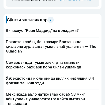
Сўнгги янгиликлар
Винисиус “Реал Мадрид”да қоладими?
Покистон собиқ бош вазири Британияда
қизларни зўрлашда гумонланиб ушланган — The
Guardian
Самарқандда туман электр таъминоти
корхонаси раҳбари пора билан ушланди
Ўзбекистонда июль ойида йиллик инфляция 6,4
фоизни ташкил этди
Мексикада аъло натижалар сабаб 58 минг
абитуриент университетга қайта имтиҳон
топширади