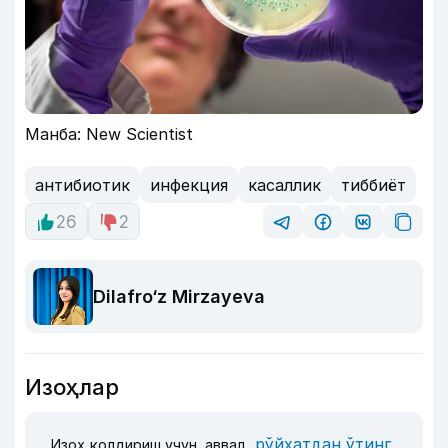
Манба: New Scientist
антибиотик
инфекция
касаллик
тиббиёт
26
2
Dilafro‘z Mirzayeva
Изоҳлар
рўйхатдан ўтинг
Изоҳ қолдириш учун, аввал