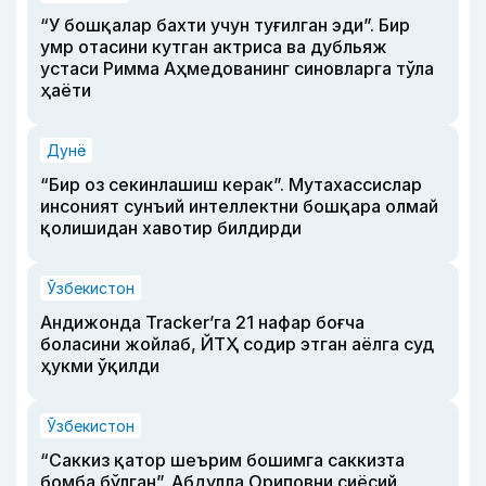
“У бошқалар бахти учун туғилган эди”. Бир
умр отасини кутган актриса ва дубльяж
устаси Римма Аҳмедованинг синовларга тўла
ҳаёти
Дунё
“Бир оз секинлашиш керак”. Мутахассислар
инсоният сунъий интеллектни бошқара олмай
қолишидан хавотир билдирди
Ўзбекистон
Андижонда Tracker’га 21 нафар боғча
боласини жойлаб, ЙТҲ содир этган аёлга суд
ҳукми ўқилди
Ўзбекистон
“Саккиз қатор шеърим бошимга саккизта
бомба бўлган”. Абдулла Ориповни сиёсий