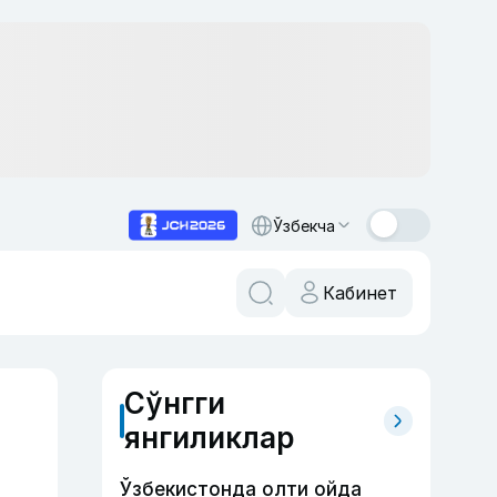
Ўзбекча
Кабинет
Сўнгги
янгиликлар
Ўзбекистонда олти ойда