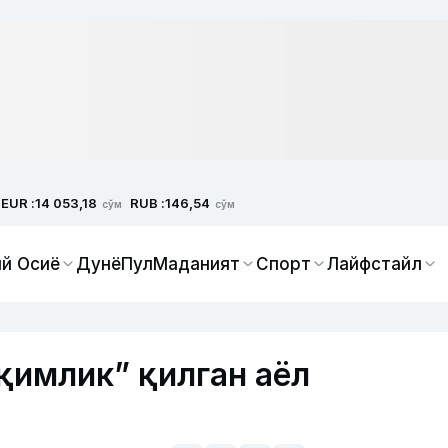
EUR :
RUB :
14 053,18
146,54
сўм
сўм
й Осиё
Дунё
Пул
Маданият
Спорт
Лайфстайл
қимлик” қилган аёл