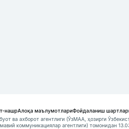
т-нашр
Алоқа маълумотлари
Фойдаланиш шартлар
буот ва ахборот агентлиги (ЎзМАА, ҳозирги Ўзбеки
мавий коммуникациялар агентлиги) томонидан 13.0