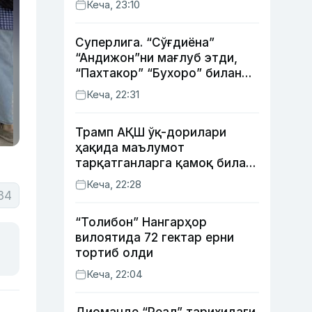
Кеча, 23:10
Суперлига. “Сўғдиёна”
“Андижон”ни мағлуб этди,
“Пахтакор” “Бухоро” билан
жанговар дуранг қайд этди
Кеча, 22:31
Трамп АҚШ ўқ-дорилари
ҳақида маълумот
тарқатганларга қамоқ билан
таҳдид қилди
Кеча, 22:28
34
“Толибон” Нангарҳор
вилоятида 72 гектар ерни
тортиб олди
Кеча, 22:04