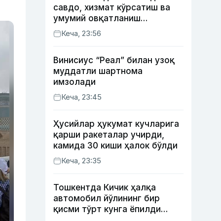
савдо, хизмат кўрсатиш ва
умумий овқатланиш
корхоналари қанча солиқ
Кеча, 23:56
тўлагани очиқланди
Винисиус “Реал” билан узоқ
муддатли шартнома
имзолади
Кеча, 23:45
Ҳусийлар ҳукумат кучларига
қарши ракеталар учирди,
камида 30 киши ҳалок бўлди
Кеча, 23:35
Тошкентда Кичик ҳалқа
автомобил йўлининг бир
қисми тўрт кунга ёпилди
(харита)