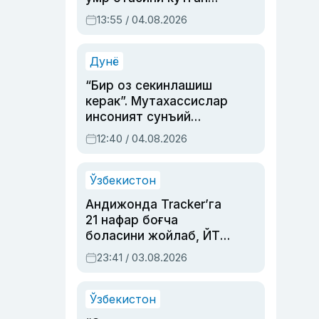
актриса ва дубльяж
13:55 / 04.08.2026
устаси Римма
Аҳмедованинг
синовларга тўла ҳаёти
Дунё
“Бир оз секинлашиш
керак”. Мутахассислар
инсоният сунъий
интеллектни бошқара
12:40 / 04.08.2026
олмай қолишидан
хавотир билдирди
Ўзбекистон
Андижонда Tracker’га
21 нафар боғча
боласини жойлаб, ЙТҲ
содир этган аёлга суд
23:41 / 03.08.2026
ҳукми ўқилди
Ўзбекистон