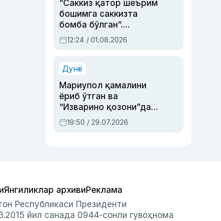
“Саккиз қатор шеърим
бошимга саккизта
бомба бўлган”.
Абдулла Ориповни
12:24 / 01.08.2026
сиёсий айбловлардан
асраб қолган воқеа
Дунё
Мариупол қамалини
ёриб ўтган ва
“Изварино қозони”дан
чиққан қаҳрамон —
19:50 / 29.07.2026
Украина армияси бош
қўмондони Драпатий
ҳақида
и
Янгиликлар архиви
Реклама
стон Республикаси Президенти
3.2015 йил санада 0944-сонли гувоҳнома