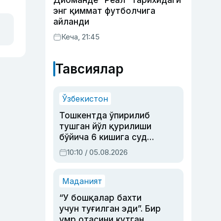
Диоманде “Реал” тарихидаги
энг қиммат футболчига
айланди
Кеча, 21:45
Тавсиялар
Ўзбекистон
Тошкентда ўпирилиб
тушган йўл қурилиши
бўйича 6 кишига суд
ҳукми ўқилди
10:10 / 05.08.2026
Маданият
“У бошқалар бахти
учун туғилган эди”. Бир
умр отасини кутган