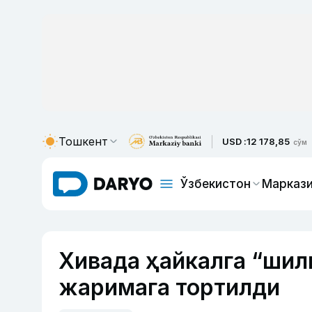
Тошкент
USD :
12 178,85
сўм
Ўзбекистон
Маркази
Хивада ҳайкалга “шил
жаримага тортилди