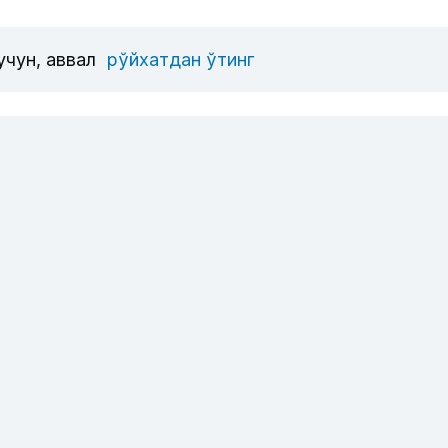
учун, аввал
рўйхатдан ўтинг