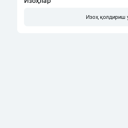
Изоҳлар
Изоҳ қолдириш 