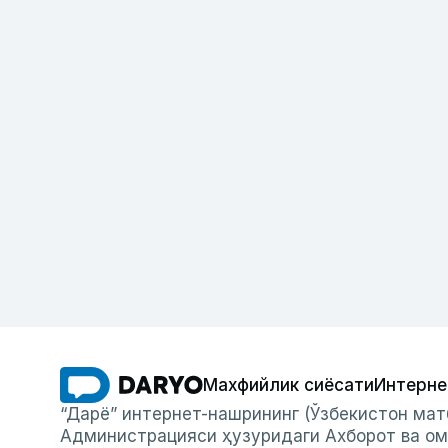
Махфийлик сиёсати
Интерне
“Дарё” интернет-нашрининг (Ўзбекистон мат
Администрацияси ҳузуридаги Ахборот ва ом