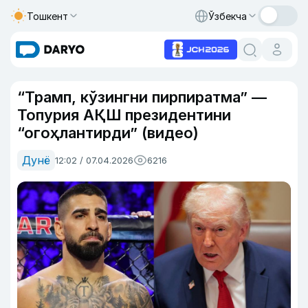
Тошкент
Ўзбекча
“Трамп, кўзингни пирпиратма” —
Топурия АҚШ президентини
“огоҳлантирди” (видео)
Дунё
12:02 / 07.04.2026
6216