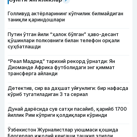
Голливуд актёрларининг кўпчилик билмайдиган
таниқли қариндошлари
Путин ўтган йили “ҳалок бўлган” ҳаво-десант
қўшинлари полковниги билан телефон орқали
суҳбатлашди
“Реал Мадрид” тарихий рекорд ўрнатди: Ян
Диоманде Африка футболидаги энг қиммат
трансферга айланди
Детектив, сир ва даҳшат уйғунлиги: бир нафасда
кўриб тугатиладиган 3 та сериал
Дунай дарёсида сув сатҳи пасайиб, қарийб 1700
йиллик Рим кўприги қолдиқлари кўринди
Ўзбекистон Журналистлар уюшмаси қошида
Блогерлар ижодий кенгаши ташкил этилди