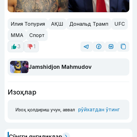
Илия Топурия
АҚШ
Дональд Трамп
UFC
MMA
Спорт
3
1
Jamshidjon Mahmudov
Изоҳлар
рўйхатдан ўтинг
Изоҳ қолдириш учун, аввал
Сўнгги янгиликлар