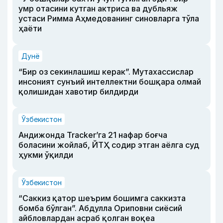
умр отасини кутган актриса ва дубльяж
устаси Римма Аҳмедованинг синовларга тўла
ҳаёти
Дунё
“Бир оз секинлашиш керак”. Мутахассислар
инсоният сунъий интеллектни бошқара олмай
қолишидан хавотир билдирди
Ўзбекистон
Андижонда Tracker’га 21 нафар боғча
боласини жойлаб, ЙТҲ содир этган аёлга суд
ҳукми ўқилди
Ўзбекистон
“Саккиз қатор шеърим бошимга саккизта
бомба бўлган”. Абдулла Ориповни сиёсий
айбловлардан асраб қолган воқеа