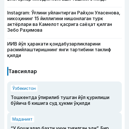
Instagram: Ўғлини уйлантирган Райҳон Уласенова,
никоҳининг 15 йиллигини нишонлаган турк
актёрлари ва Камелот қасрига саёҳат қилган
Зебо Раҳимова
ИИВ йўл ҳаракати қоидабузарликларини
расмийлаштиришнинг янги тартибини таклиф
қилди
Тавсиялар
Ўзбекистон
Тошкентда ўпирилиб тушган йўл қурилиши
бўйича 6 кишига суд ҳукми ўқилди
Маданият
“У бошқалар бахти учун туғилган эди”. Бир