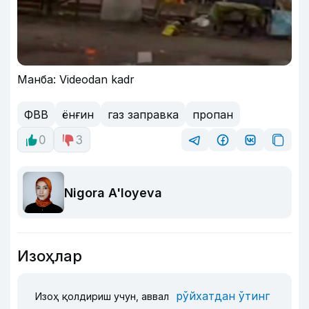
Манба: Videodan kadr
ФВВ
ёнғин
газ заправка
пропан
0
3
Nigora A'loyeva
Изоҳлар
рўйхатдан ўтинг
Изоҳ қолдириш учун, аввал