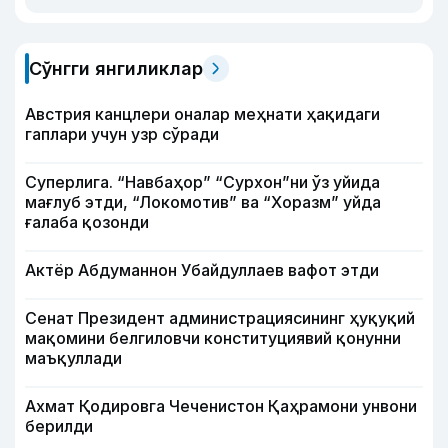
Сўнгги янгиликлар
Австрия канцлери оналар меҳнати ҳақидаги
гаплари учун узр сўради
Суперлига. “Навбаҳор” “Сурхон”ни ўз уйида
мағлуб этди, “Локомотив” ва “Хоразм” уйда
ғалаба қозонди
Актёр Абду­маннон Убайдуллаев вафот этди
Сенат Президент администрациясининг ҳуқуқий
мақомини белгиловчи конституциявий қонунни
маъқуллади
Ахмат Қодировга Чеченистон Қаҳрамони унвони
берилди