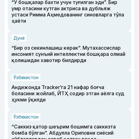
“У бошқалар бахти учун туғилган эди”. Бир
умр отасини кутган актриса ва дубльяж
устаси Римма Аҳмедованинг синовларга тўла
ҳаёти
Дунё
“Бир оз секинлашиш керак”. Мутахассислар
инсоният сунъий интеллектни бошқара олмай
қолишидан хавотир билдирди
Ўзбекистон
Андижонда Tracker’га 21 нафар боғча
боласини жойлаб, ЙТҲ содир этган аёлга суд
ҳукми ўқилди
Ўзбекистон
“Саккиз қатор шеърим бошимга саккизта
бомба бўлган”. Абдулла Ориповни сиёсий