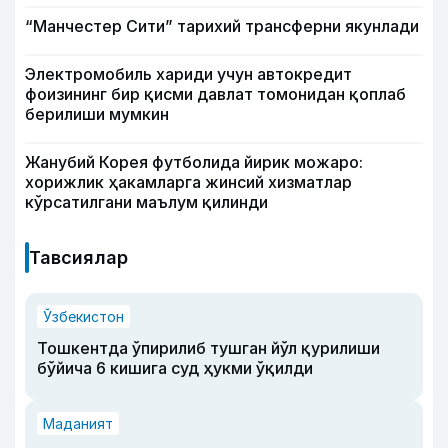
“Манчестер Сити” тарихий трансферни якунлади
Электромобиль хариди учун автокредит
фоизининг бир қисми давлат томонидан қоплаб
берилиши мумкин
Жанубий Корея футболида йирик можаро:
хорижлик ҳакамларга жинсий хизматлар
кўрсатилгани маълум қилинди
Тавсиялар
Ўзбекистон
Тошкентда ўпирилиб тушган йўл қурилиши
бўйича 6 кишига суд ҳукми ўқилди
Маданият