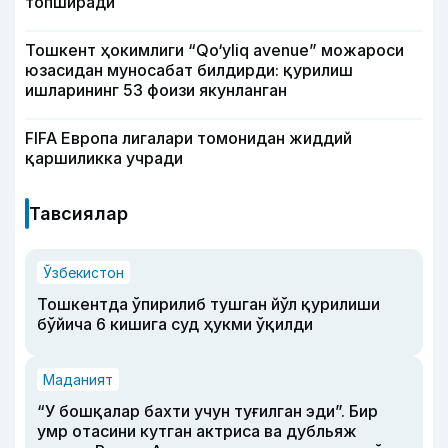
топширади
Тошкент ҳокимлиги “Qo‘yliq avenue” можароси
юзасидан муносабат билдирди: қурилиш
ишларининг 53 фоизи якунланган
FIFA Европа лигалари томонидан жиддий
қаршиликка учради
Тавсиялар
Ўзбекистон
Тошкентда ўпирилиб тушган йўл қурилиши
бўйича 6 кишига суд ҳукми ўқилди
Маданият
“У бошқалар бахти учун туғилган эди”. Бир
умр отасини кутган актриса ва дубльяж