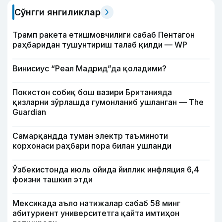
Сўнгги янгиликлар
Трамп ракета етишмовчилиги сабаб Пентагон
раҳбаридан тушунтириш талаб қилди — WP
Винисиус “Реал Мадрид”да қоладими?
Покистон собиқ бош вазири Британияда
қизларни зўрлашда гумонланиб ушланган — The
Guardian
Самарқандда туман электр таъминоти
корхонаси раҳбари пора билан ушланди
Ўзбекистонда июль ойида йиллик инфляция 6,4
фоизни ташкил этди
Мексикада аъло натижалар сабаб 58 минг
абитуриент университетга қайта имтиҳон