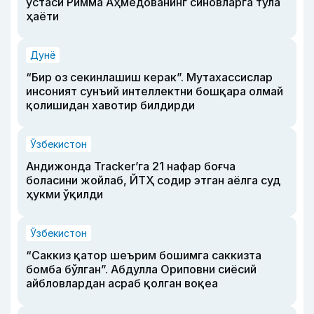
устаси Римма Аҳмедованинг синовларга тўла
ҳаёти
Дунё
“Бир оз секинлашиш керак”. Мутахассислар
инсоният сунъий интеллектни бошқара олмай
қолишидан хавотир билдирди
Ўзбекистон
Андижонда Tracker’га 21 нафар боғча
боласини жойлаб, ЙТҲ содир этган аёлга суд
ҳукми ўқилди
Ўзбекистон
“Саккиз қатор шеърим бошимга саккизта
бомба бўлган”. Абдулла Ориповни сиёсий
айбловлардан асраб қолган воқеа