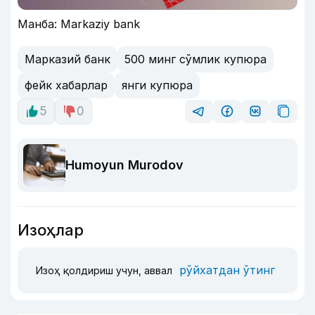
Манба: Markaziy bank
Марказий банк
500 минг сўмлик купюра
фейк хабарлар
янги купюра
5
0
Humoyun Murodov
Изоҳлар
рўйхатдан ўтинг
Изоҳ қолдириш учун, аввал