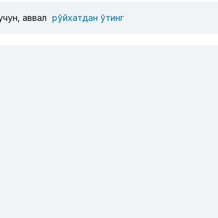
учун, аввал
рўйхатдан ўтинг