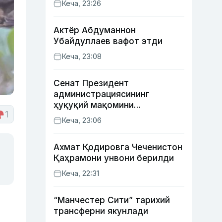
Кеча, 23:26
қозонди
Актёр Абду­маннон
Убайдуллаев вафот этди
Кеча, 23:08
Сенат Президент
администрациясининг
ҳуқуқий мақомини
1
белгиловчи конституциявий
Кеча, 23:06
қонунни маъқуллади
Ахмат Қодировга Чеченистон
Қаҳрамони унвони берилди
Кеча, 22:31
“Манчестер Сити” тарихий
трансферни якунлади