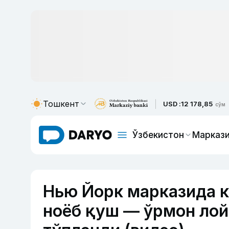
Тошкент
USD :
12 178,85
сўм
Ўзбекистон
Маркази
Нью Йорк марказида 
ноёб қуш — ўрмон лой