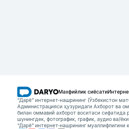
Махфийлик сиёсати
Интерне
“Дарё” интернет-нашрининг (Ўзбекистон мат
Администрацияси ҳузуридаги Ахборот ва ом
билан оммавий ахборот воситаси сифатида р
шунингдек, фотографик, график, аудио ва/ёк
“Дарё” интернет-нашрининг муаллифлигини к