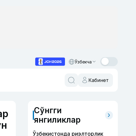
Ўзбекча
Кабинет
Сўнгги
ар
янгиликлар
ун
Ўзбекистонда риэлторлик