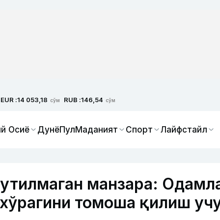
EUR :
RUB :
14 053,18
146,54
сўм
сўм
й Осиё
Дунё
Пул
Маданият
Спорт
Лайфстайл
кутилмаган манзара: Одамл
хўрагини томоша қилиш уч