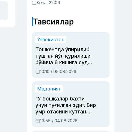
Кеча, 22:06
Тавсиялар
Ўзбекистон
Тошкентда ўпирилиб
тушган йўл қурилиши
бўйича 6 кишига суд
ҳукми ўқилди
10:10 / 05.08.2026
Маданият
“У бошқалар бахти
учун туғилган эди”. Бир
умр отасини кутган
актриса ва дубльяж
13:55 / 04.08.2026
устаси Римма
Аҳмедованинг