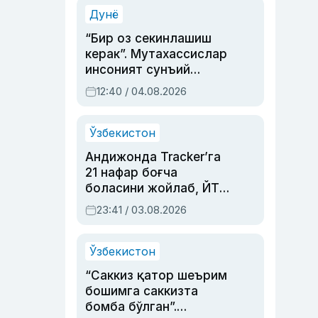
синовларга тўла ҳаёти
Дунё
“Бир оз секинлашиш
керак”. Мутахассислар
инсоният сунъий
интеллектни бошқара
12:40 / 04.08.2026
олмай қолишидан
хавотир билдирди
Ўзбекистон
Андижонда Tracker’га
21 нафар боғча
боласини жойлаб, ЙТҲ
содир этган аёлга суд
23:41 / 03.08.2026
ҳукми ўқилди
Ўзбекистон
“Саккиз қатор шеърим
бошимга саккизта
бомба бўлган”.