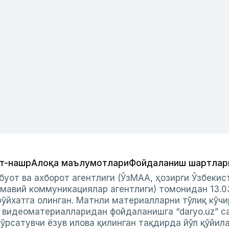
т-нашр
Алоқа маълумотлари
Фойдаланиш шартлар
буот ва ахборот агентлиги (ЎзМАА, ҳозирги Ўзбеки
мавий коммуникациялар агентлиги) томонидан 13.0
ўйхатга олинган. Матнли материалларни тўлиқ кўчи
и видеоматериалларидан фойдаланишга “daryo.uz” с
ўрсатувчи ёзув илова қилинган тақдирда йўл қўйил