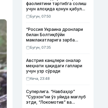
фаолиятини тартибга солиш
учун алоҳида қонун қабул
қилинди
Бугун, 07:50
“Россия Украина дронлари
билан Болтиқбўйи
мамлакатларига зарба
бермоқчи” — Литва мудофаа
Бугун, 07:35
вазири
Австрия канцлери оналар
меҳнати ҳақидаги гаплари
учун узр сўради
Кеча, 23:48
Суперлига. “Навбаҳор”
“Сурхон”ни ўз уйида мағлуб
этди, “Локомотив” ва
“Хоразм” уйда ғалаба