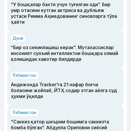
“У бошқалар бахти учун туғилган эди”. Бир
умр отасини кутган актриса ва дубльяж
устаси Римма Аҳмедованинг синовларга тўла
ҳаёти
Дунё
“Бир оз секинлашиш керак”. Мутахассислар
инсоният сунъий интеллектни бошқара олмай
қолишидан хавотир билдирди
Ўзбекистон
Андижонда Tracker’га 21 нафар боғча
боласини жойлаб, ЙТҲ содир этган аёлга суд
ҳукми ўқилди
Ўзбекистон
“Саккиз қатор шеърим бошимга саккизта
бомба бўлган”. Абдулла Ориповни сиёсий