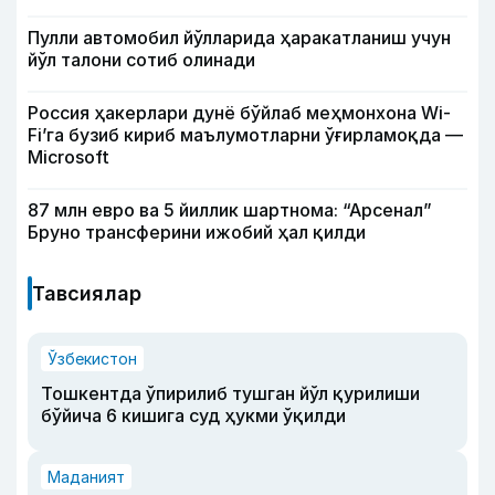
Пулли автомобил йўлларида ҳаракатланиш учун
йўл талони сотиб олинади
Россия ҳакерлари дунё бўйлаб меҳмонхона Wi-
Fi’га бузиб кириб маълумотларни ўғирламоқда —
Microsoft
87 млн евро ва 5 йиллик шартнома: “Арсенал”
Бруно трансферини ижобий ҳал қилди
Тавсиялар
Ўзбекистон
Тошкентда ўпирилиб тушган йўл қурилиши
бўйича 6 кишига суд ҳукми ўқилди
Маданият