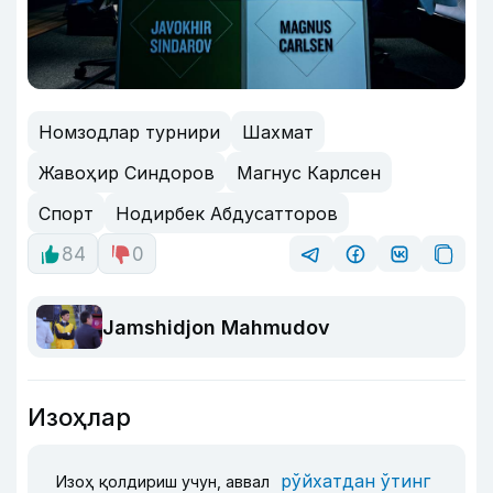
Номзодлар турнири
Шахмат
Жавоҳир Синдоров
Магнус Карлсен
Спорт
Нодирбек Абдусатторов
84
0
Jamshidjon Mahmudov
Изоҳлар
рўйхатдан ўтинг
Изоҳ қолдириш учун, аввал