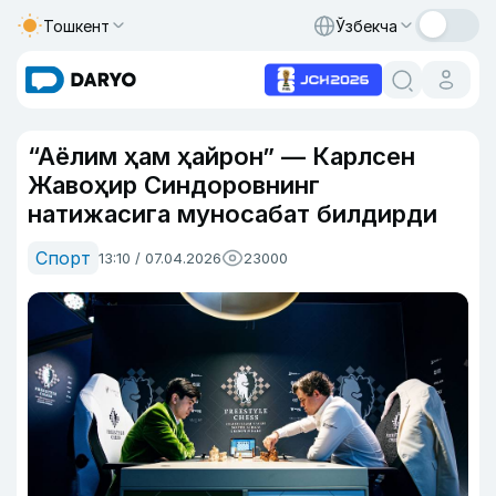
Тошкент
Ўзбекча
“Аёлим ҳам ҳайрон” — Карлсен
Жавоҳир Синдоровнинг
натижасига муносабат билдирди
Спорт
13:10 / 07.04.2026
23000