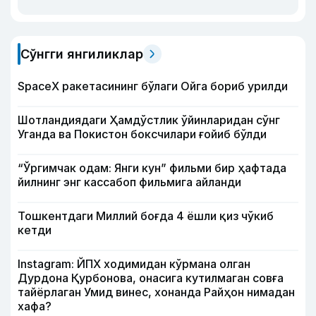
Сўнгги янгиликлар
SpaceX ракетасининг бўлаги Ойга бориб урилди
Шотландиядаги Ҳамдўстлик ўйинларидан сўнг
Уганда ва Покистон боксчилари ғойиб бўлди
“Ўргимчак одам: Янги кун” фильми бир ҳафтада
йилнинг энг кассабоп фильмига айланди
Тошкентдаги Миллий боғда 4 ёшли қиз чўкиб
кетди
Instagram: ЙПХ ходимидан кўрмана олган
Дурдона Қурбонова, онасига кутилмаган совға
тайёрлаган Умид винес, хонанда Райҳон нимадан
хафа?