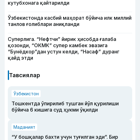
кутубхонага қайтарилди
Ўзбекистонда касбий маҳорат бўйича илк миллий
танлов ғолиблари аниқланди
Суперлига. “Нефтчи” йирик ҳисобда ғалаба
қозонди, “ОКМК” супер камбек эвазига
“Бунёдкор”дан устун келди, “Насаф” дуранг
қайд этди
Тавсиялар
Ўзбекистон
Тошкентда ўпирилиб тушган йўл қурилиши
бўйича 6 кишига суд ҳукми ўқилди
Маданият
“У бошқалар бахти учун туғилган эди”. Бир