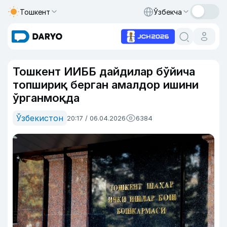
Тошкент
Ўзбекча
Тошкент ИИББ дайдилар бўйича
топшириқ берган амалдор ишини
ўрганмоқда
Ўзбекистон
20:17 / 06.04.2026
6384