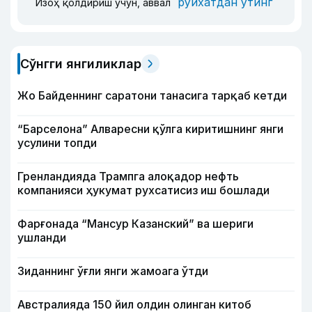
рўйхатдан ўтинг
Изоҳ қолдириш учун, аввал
Сўнгги янгиликлар
Жо Байденнинг саратони танасига тарқаб кетди
“Барселона” Алваресни қўлга киритишнинг янги
усулини топди
Гренландияда Трампга алоқадор нефть
компанияси ҳукумат рухсатисиз иш бошлади
Фарғонада “Мансур Казанский” ва шериги
ушланди
Зиданнинг ўғли янги жамоага ўтди
Австралияда 150 йил олдин олинган китоб