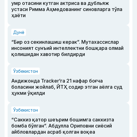
умр отасини кутган актриса ва дубльяж
устаси Римма Аҳмедованинг синовларга тўла
ҳаёти
Дунё
“Бир оз секинлашиш керак”. Мутахассислар
инсоният сунъий интеллектни бошқара олмай
қолишидан хавотир билдирди
Ўзбекистон
Андижонда Tracker’га 21 нафар боғча
боласини жойлаб, ЙТҲ содир этган аёлга суд
ҳукми ўқилди
Ўзбекистон
“Саккиз қатор шеърим бошимга саккизта
бомба бўлган”. Абдулла Ориповни сиёсий
айбловлардан асраб қолган воқеа