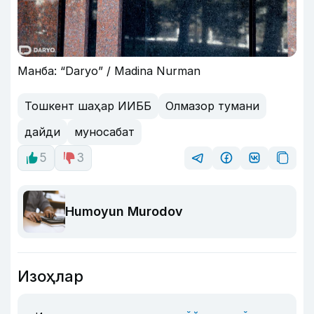
Манба: “Daryo” / Madina Nurman
Тошкент шаҳар ИИББ
Олмазор тумани
дайди
муносабат
5
3
Humoyun Murodov
Изоҳлар