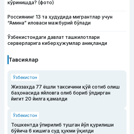
кўринишда? (фото)
Россиянинг 13 та ҳудудида мигрантлар учун
“Амина” иловаси мажбурий бўлади
Ўзбекистондаги давлат ташкилотлари
серверларига киберҳужумлар аниқланди
Тавсиялар
Ўзбекистон
Жиззахда 77 ёшли таксичини қўй сотиб олиш
баҳонасида яйловга олиб бориб ўлдирган
йигит 20 йилга қамалди
Ўзбекистон
Тошкентда ўпирилиб тушган йўл қурилиши
бўйича 6 кишига суд ҳукми ўқилди