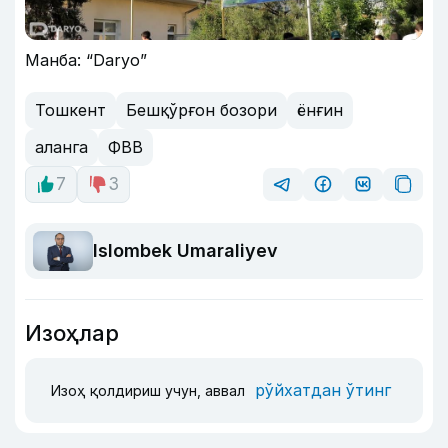
Манба: “Daryo”
Тошкент
Бешқўрғон бозори
ёнғин
аланга
ФВВ
7
3
Islombek Umaraliyev
Изоҳлар
рўйхатдан ўтинг
Изоҳ қолдириш учун, аввал