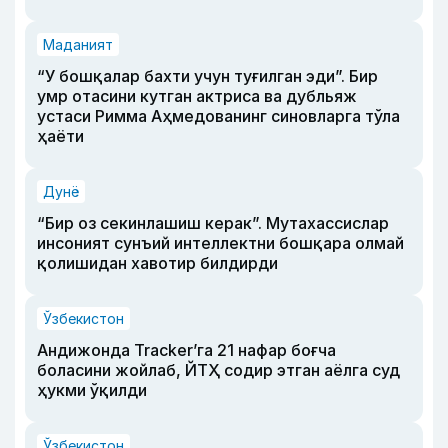
Маданият
“У бошқалар бахти учун туғилган эди”. Бир
умр отасини кутган актриса ва дубльяж
устаси Римма Аҳмедованинг синовларга тўла
ҳаёти
Дунё
“Бир оз секинлашиш керак”. Мутахассислар
инсоният сунъий интеллектни бошқара олмай
қолишидан хавотир билдирди
Ўзбекистон
Андижонда Tracker’га 21 нафар боғча
боласини жойлаб, ЙТҲ содир этган аёлга суд
ҳукми ўқилди
Ўзбекистон