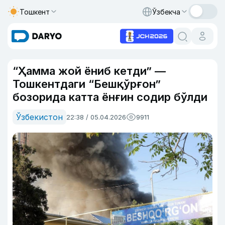
Тошкент
Ўзбекча
“Ҳамма жой ёниб кетди” —
Тошкентдаги “Бешқўрғон”
бозорида катта ёнғин содир бўлди
Ўзбекистон
22:38 / 05.04.2026
9911