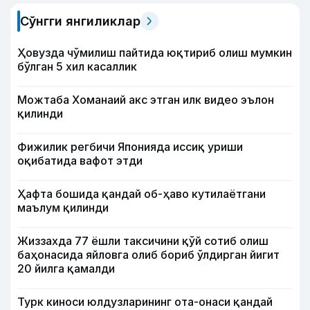
Сўнгги янгиликлар
Ҳовузда чўмилиш пайтида юқтириб олиш мумкин
бўлган 5 хил касаллик
Можтаба Хоманаий акс этган илк видео эълон
қилинди
Фижилик регбичи Японияда иссиқ уриши
оқибатида вафот этди
Ҳафта бошида қандай об-ҳаво кутилаётгани
маълум қилинди
Жиззахда 77 ёшли таксичини қўй сотиб олиш
баҳонасида яйловга олиб бориб ўлдирган йигит
20 йилга қамалди
Турк киноси юлдузларининг ота-онаси қандай