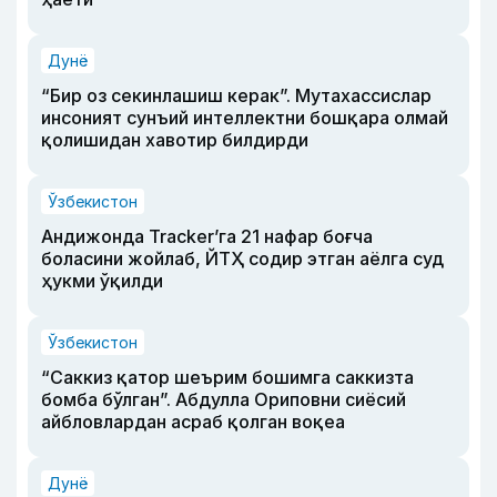
Дунё
“Бир оз секинлашиш керак”. Мутахассислар
инсоният сунъий интеллектни бошқара олмай
қолишидан хавотир билдирди
Ўзбекистон
Андижонда Tracker’га 21 нафар боғча
боласини жойлаб, ЙТҲ содир этган аёлга суд
ҳукми ўқилди
Ўзбекистон
“Саккиз қатор шеърим бошимга саккизта
бомба бўлган”. Абдулла Ориповни сиёсий
айбловлардан асраб қолган воқеа
Дунё