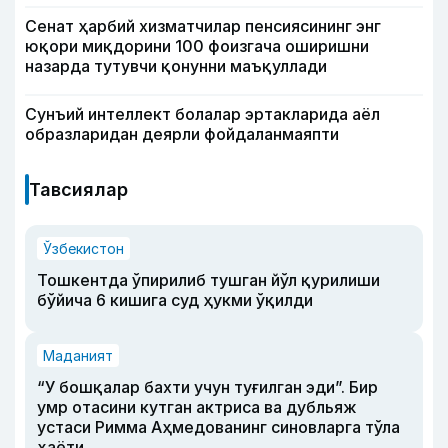
Сенат ҳарбий хизматчилар пенсиясининг энг
юқори миқдорини 100 фоизгача оширишни
назарда тутувчи қонунни маъқуллади
Сунъий интеллект болалар эртакларида аёл
образларидан деярли фойдаланмаяпти
Тавсиялар
Ўзбекистон
Тошкентда ўпирилиб тушган йўл қурилиши
бўйича 6 кишига суд ҳукми ўқилди
Маданият
“У бошқалар бахти учун туғилган эди”. Бир
умр отасини кутган актриса ва дубльяж
устаси Римма Аҳмедованинг синовларга тўла
ҳаёти