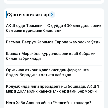
Сўнгги янгиликлар
АҚШ суди Трампнинг Оқ уйда 400 млн долларлик
бал зали қуришини блоклади
Расман. Беҳруз Каримов Европа жамоасига ўтди
Шавкат Мирзиёев қурувчиларни касб байрами
билан табриклади
Оригинал атирни қалбакисидан фарқлашга
ёрдам берадиган олтита лайфҳак
Колумбияда янги президент иш бошлади. АҚШ 1
млрд долларлик хавфсизлик ёрдами бермоқчи
Нега Хаби Алонсо айнан “Челси”ни танлади?