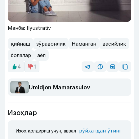
Манба: Ilyustrativ
қийнаш
зўравонлик
Наманган
васийлик
болалар
аёл
4
1
Umidjon Mamarasulov
Изоҳлар
рўйхатдан ўтинг
Изоҳ қолдириш учун, аввал