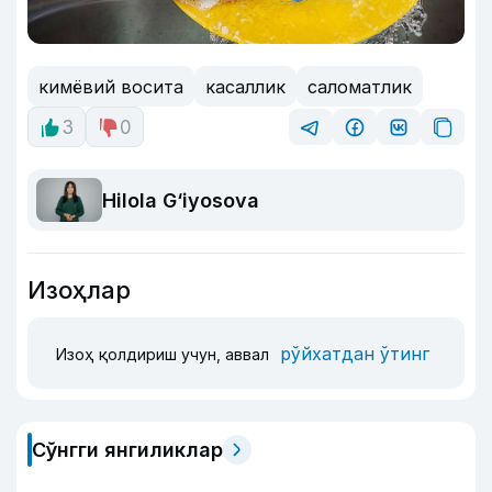
кимёвий восита
касаллик
саломатлик
3
0
Hilola G‘iyosova
Изоҳлар
рўйхатдан ўтинг
Изоҳ қолдириш учун, аввал
Сўнгги янгиликлар