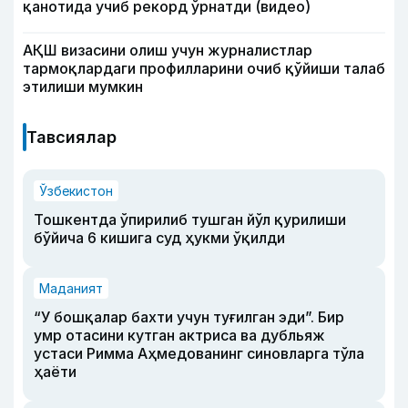
қанотида учиб рекорд ўрнатди (видео)
АҚШ визасини олиш учун журналистлар
тармоқлардаги профилларини очиб қўйиши талаб
этилиши мумкин
Тавсиялар
Ўзбекистон
Тошкентда ўпирилиб тушган йўл қурилиши
бўйича 6 кишига суд ҳукми ўқилди
Маданият
“У бошқалар бахти учун туғилган эди”. Бир
умр отасини кутган актриса ва дубльяж
устаси Римма Аҳмедованинг синовларга тўла
ҳаёти