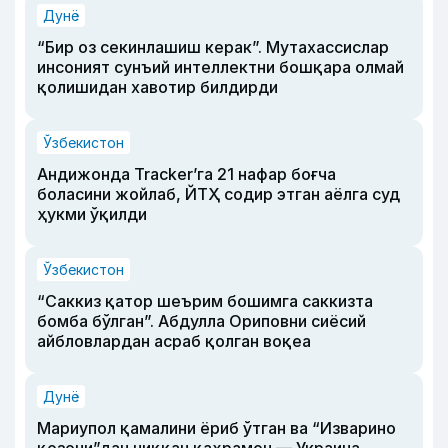
Дунё
“Бир оз секинлашиш керак”. Мутахассислар
инсоният сунъий интеллектни бошқара олмай
қолишидан хавотир билдирди
Ўзбекистон
Андижонда Tracker’га 21 нафар боғча
боласини жойлаб, ЙТҲ содир этган аёлга суд
ҳукми ўқилди
Ўзбекистон
“Саккиз қатор шеърим бошимга саккизта
бомба бўлган”. Абдулла Ориповни сиёсий
айбловлардан асраб қолган воқеа
Дунё
Мариупол қамалини ёриб ўтган ва “Изварино