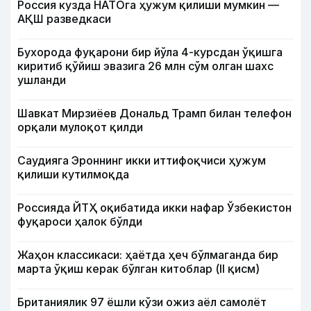
Россия кузда НАТОга ҳужум қилиши мумкин —
АҚШ разведкаси
Бухорода фуқарони бир йўла 4-курсдан ўқишга
киритиб қўйиш эвазига 26 млн сўм олган шахс
ушланди
Шавкат Мирзиёев Дональд Трамп билан телефон
орқали мулоқот қилди
Саудияга Эроннинг икки иттифоқчиси ҳужум
қилиши кутилмоқда
Россияда ЙТҲ оқибатида икки нафар Ўзбекистон
фуқароси ҳалок бўлди
Жаҳон классикаси: ҳаётда ҳеч бўлмаганда бир
марта ўқиш керак бўлган китоблар (II қисм)
Британиялик 97 ёшли кўзи ожиз аёл самолёт