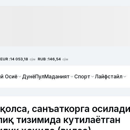
EUR :
RUB :
14 053,18
146,54
сўм
сўм
й Осиё
Дунё
Пул
Маданият
Спорт
Лайфстайл
қолса, санъаткорга осилади
иқ тизимида кутилаётган