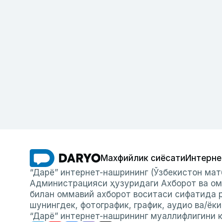
Махфийлик сиёсати
Интерне
“Дарё” интернет-нашрининг (Ўзбекистон мат
Администрацияси ҳузуридаги Ахборот ва ом
билан оммавий ахборот воситаси сифатида р
шунингдек, фотографик, график, аудио ва/ёк
“Дарё” интернет-нашрининг муаллифлигини к