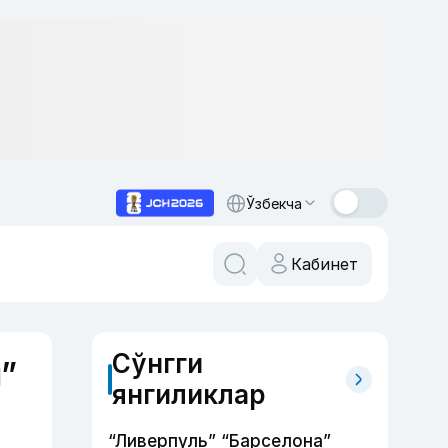
Ўзбекча
Кабинет
Сўнгги
”
янгиликлар
“Ливерпуль” “Барселона”