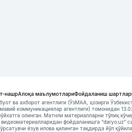
т-нашр
Алоқа маълумотлари
Фойдаланиш шартлар
буот ва ахборот агентлиги (ЎзМАА, ҳозирги Ўзбеки
мавий коммуникациялар агентлиги) томонидан 13.0
ўйхатга олинган. Матнли материалларни тўлиқ кўчи
и видеоматериалларидан фойдаланишга “daryo.uz” с
ўрсатувчи ёзув илова қилинган тақдирда йўл қўйил