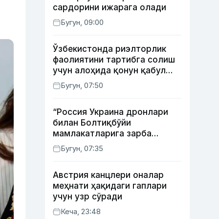
сардорини ижарага олади
Бугун, 09:00
Ўзбекистонда риэлторлик
фаолиятини тартибга солиш
учун алоҳида қонун қабул
қилинди
Бугун, 07:50
“Россия Украина дронлари
билан Болтиқбўйи
мамлакатларига зарба
бермоқчи” — Литва мудофаа
Бугун, 07:35
вазири
Австрия канцлери оналар
меҳнати ҳақидаги гаплари
учун узр сўради
Кеча, 23:48