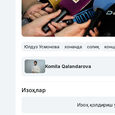
Юлдуз Усмонова
хонанда
солиқ
конц
Komila Qalandarova
Изоҳлар
Изоҳ қолдириш 