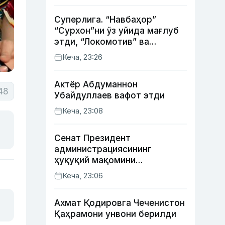
Суперлига. “Навбаҳор”
“Сурхон”ни ўз уйида мағлуб
этди, “Локомотив” ва
“Хоразм” уйда ғалаба
Кеча, 23:26
қозонди
Актёр Абду­маннон
48
Убайдуллаев вафот этди
Кеча, 23:08
Сенат Президент
администрациясининг
ҳуқуқий мақомини
белгиловчи конституциявий
Кеча, 23:06
қонунни маъқуллади
Ахмат Қодировга Чеченистон
Қаҳрамони унвони берилди