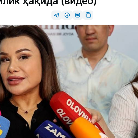
илик ҳақида (видео)