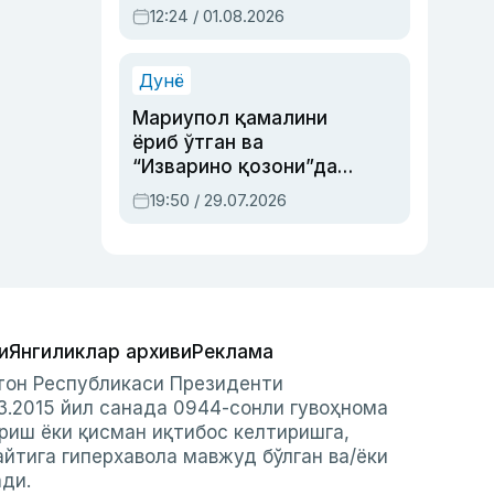
Абдулла Ориповни
12:24 / 01.08.2026
сиёсий айбловлардан
асраб қолган воқеа
Дунё
Мариупол қамалини
ёриб ўтган ва
“Изварино қозони”дан
чиққан қаҳрамон —
19:50 / 29.07.2026
Украина армияси бош
қўмондони Драпатий
ҳақида
и
Янгиликлар архиви
Реклама
стон Республикаси Президенти
3.2015 йил санада 0944-сонли гувоҳнома
риш ёки қисман иқтибос келтиришга,
айтига гиперхавола мавжуд бўлган ва/ёки
ади.