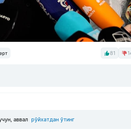
ерт
81
1
учун, аввал
рўйхатдан ўтинг