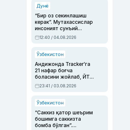
синовларга тўла ҳаёти
Дунё
“Бир оз секинлашиш
керак”. Мутахассислар
инсоният сунъий
интеллектни бошқара
12:40 / 04.08.2026
олмай қолишидан
хавотир билдирди
Ўзбекистон
Андижонда Tracker’га
21 нафар боғча
боласини жойлаб, ЙТҲ
содир этган аёлга суд
23:41 / 03.08.2026
ҳукми ўқилди
Ўзбекистон
“Саккиз қатор шеърим
бошимга саккизта
бомба бўлган”.