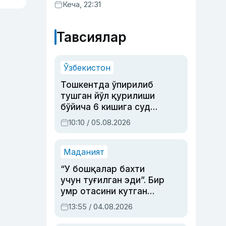
Кеча, 22:31
Тавсиялар
Ўзбекистон
Тошкентда ўпирилиб
тушган йўл қурилиши
бўйича 6 кишига суд
ҳукми ўқилди
10:10 / 05.08.2026
Маданият
“У бошқалар бахти
учун туғилган эди”. Бир
умр отасини кутган
актриса ва дубльяж
13:55 / 04.08.2026
устаси Римма
Аҳмедованинг