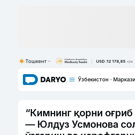
Тошкент
USD :
12 178,85
сўм
Ўзбекистон
Маркази
“Кимнинг қорни оғриб 
— Юлдуз Усмонова сол