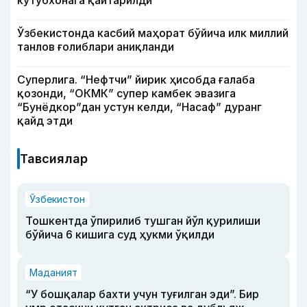
Ўзбекистонда касбий маҳорат бўйича илк миллий
танлов ғолиблари аниқланди
Суперлига. “Нефтчи” йирик ҳисобда ғалаба
қозонди, “ОКМК” супер камбек эвазига
“Бунёдкор”дан устун келди, “Насаф” дуранг
қайд этди
Тавсиялар
Ўзбекистон
Тошкентда ўпирилиб тушган йўл қурилиши
бўйича 6 кишига суд ҳукми ўқилди
Маданият
“У бошқалар бахти учун туғилган эди”. Бир