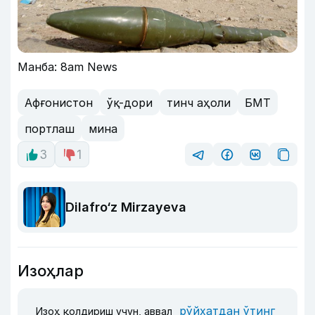
Манба: 8am News
Афғонистон
ўқ-дори
тинч аҳоли
БМТ
портлаш
мина
3
1
Dilafro‘z Mirzayeva
Изоҳлар
рўйхатдан ўтинг
Изоҳ қолдириш учун, аввал