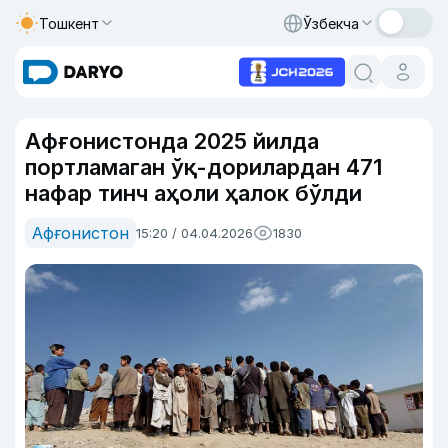
Тошкент
Ўзбекча
Афғонистонда 2025 йилда
портламаган ўқ-дорилардан 471
нафар тинч аҳоли ҳалок бўлди
Афғонистон
15:20 / 04.04.2026
1830