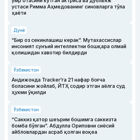
умр отасини кутган актриса ва дубльяж
устаси Римма Аҳмедованинг синовларга тўла
ҳаёти
Дунё
“Бир оз секинлашиш керак”. Мутахассислар
инсоният сунъий интеллектни бошқара олмай
қолишидан хавотир билдирди
Ўзбекистон
Андижонда Tracker’га 21 нафар боғча
боласини жойлаб, ЙТҲ содир этган аёлга суд
ҳукми ўқилди
Ўзбекистон
“Саккиз қатор шеърим бошимга саккизта
бомба бўлган”. Абдулла Ориповни сиёсий
айбловлардан асраб қолган воқеа