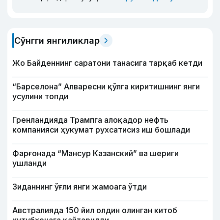
Сўнгги янгиликлар
Жо Байденнинг саратони танасига тарқаб кетди
“Барселона” Алваресни қўлга киритишнинг янги
усулини топди
Гренландияда Трампга алоқадор нефть
компанияси ҳукумат рухсатисиз иш бошлади
Фарғонада “Мансур Казанский” ва шериги
ушланди
Зиданнинг ўғли янги жамоага ўтди
Австралияда 150 йил олдин олинган китоб
кутубхонага қайтарилди