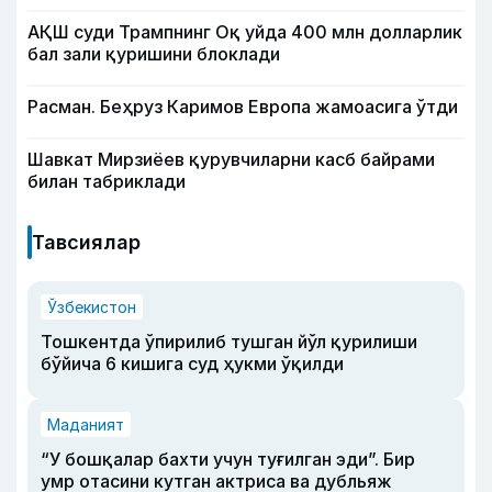
АҚШ суди Трампнинг Оқ уйда 400 млн долларлик
бал зали қуришини блоклади
Расман. Беҳруз Каримов Европа жамоасига ўтди
Шавкат Мирзиёев қурувчиларни касб байрами
билан табриклади
Тавсиялар
Ўзбекистон
Тошкентда ўпирилиб тушган йўл қурилиши
бўйича 6 кишига суд ҳукми ўқилди
Маданият
“У бошқалар бахти учун туғилган эди”. Бир
умр отасини кутган актриса ва дубльяж