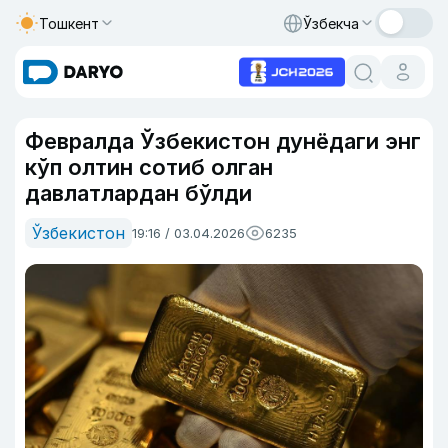
Тошкент
Ўзбекча
Февралда Ўзбекистон дунёдаги энг
кўп олтин сотиб олган
давлатлардан бўлди
Ўзбекистон
19:16 / 03.04.2026
6235