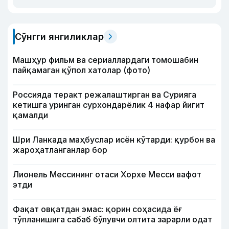
Сўнгги янгиликлар
Машҳур фильм ва сериаллардаги томошабин
пайқамаган қўпол хатолар (фото)
Россияда теракт режалаштирган ва Сурияга
кетишга уринган сурхондарёлик 4 нафар йигит
қамалди
Шри Ланкада маҳбуслар исён кўтарди: қурбон ва
жароҳатланганлар бор
Лионель Мессининг отаси Хорхе Месси вафот
этди
Фақат овқатдан эмас: қорин соҳасида ёғ
тўпланишига сабаб бўлувчи олтита зарарли одат