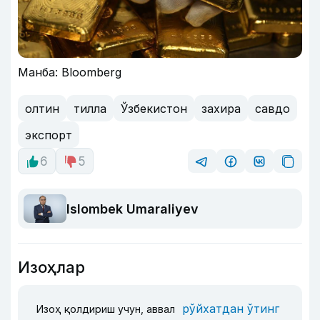
Манба: Bloomberg
олтин
тилла
Ўзбекистон
захира
савдо
экспорт
6
5
Islombek Umaraliyev
Изоҳлар
рўйхатдан ўтинг
Изоҳ қолдириш учун, аввал