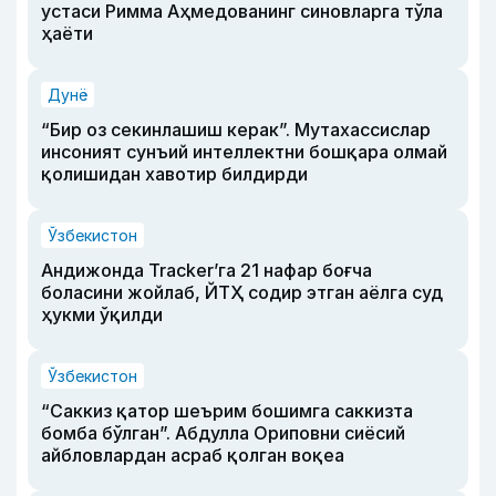
устаси Римма Аҳмедованинг синовларга тўла
ҳаёти
Дунё
“Бир оз секинлашиш керак”. Мутахассислар
инсоният сунъий интеллектни бошқара олмай
қолишидан хавотир билдирди
Ўзбекистон
Андижонда Tracker’га 21 нафар боғча
боласини жойлаб, ЙТҲ содир этган аёлга суд
ҳукми ўқилди
Ўзбекистон
“Саккиз қатор шеърим бошимга саккизта
бомба бўлган”. Абдулла Ориповни сиёсий
айбловлардан асраб қолган воқеа