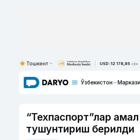
Тошкент
USD :
12 178,85
сўм
Ўзбекистон
Маркази
“Техпаспорт”лар амал
тушунтириш берилди