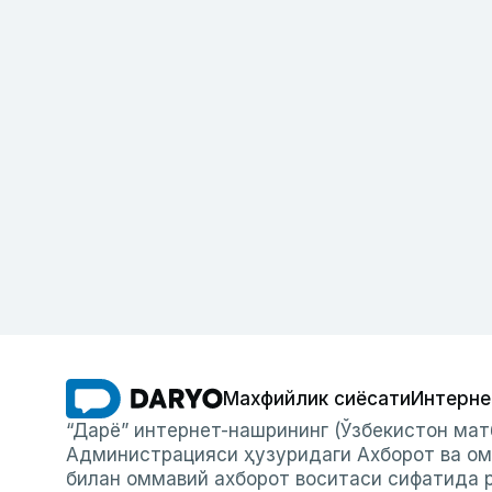
Махфийлик сиёсати
Интерне
“Дарё” интернет-нашрининг (Ўзбекистон мат
Администрацияси ҳузуридаги Ахборот ва ом
билан оммавий ахборот воситаси сифатида р