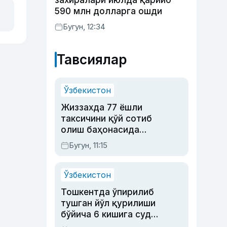
захиралари июлда қарийб
590 млн долларга ошди
Бугун, 12:34
Тавсиялар
Ўзбекистон
Жиззахда 77 ёшли
таксичини қўй сотиб
олиш баҳонасида
яйловга олиб бориб
Бугун, 11:15
ўлдирган йигит 20
йилга қамалди
Ўзбекистон
Тошкентда ўпирилиб
тушган йўл қурилиши
бўйича 6 кишига суд
ҳукми ўқилди