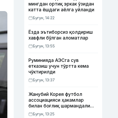
мингдан ортиқ эркак ўзидан
катта ёшдаги аёлга уйланди
Бугун, 14:22
Ёзда эътиборсиз қолдириш
хавфли бўлган аломатлар
Бугун, 13:55
Руминияда АЭСга сув
етказиш учун тўртта кема
чўктирилди
Бугун, 13:37
Жанубий Корея футбол
ассоциацияси ҳакамлар
билан боғлиқ шармандали
ҳолат бўйича баёнот берди
Бугун, 13:25