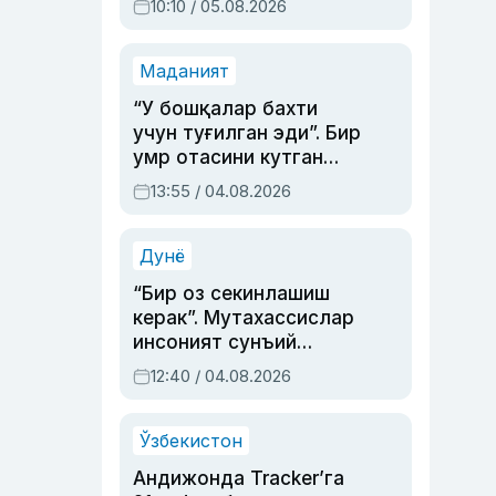
10:10 / 05.08.2026
Маданият
“У бошқалар бахти
учун туғилган эди”. Бир
умр отасини кутган
актриса ва дубльяж
13:55 / 04.08.2026
устаси Римма
Аҳмедованинг
синовларга тўла ҳаёти
Дунё
“Бир оз секинлашиш
керак”. Мутахассислар
инсоният сунъий
интеллектни бошқара
12:40 / 04.08.2026
олмай қолишидан
хавотир билдирди
Ўзбекистон
Андижонда Tracker’га