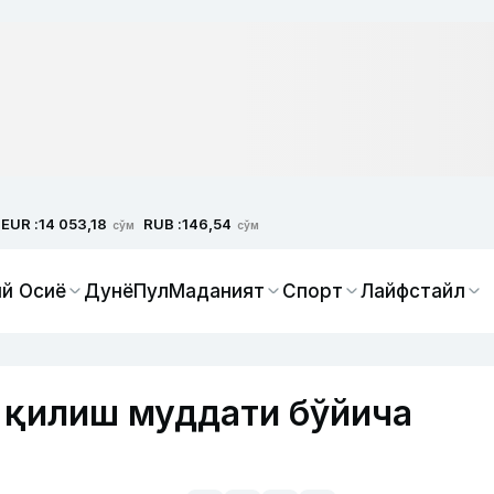
EUR :
RUB :
14 053,18
146,54
сўм
сўм
й Осиё
Дунё
Пул
Маданият
Спорт
Лайфстайл
 қилиш муддати бўйича