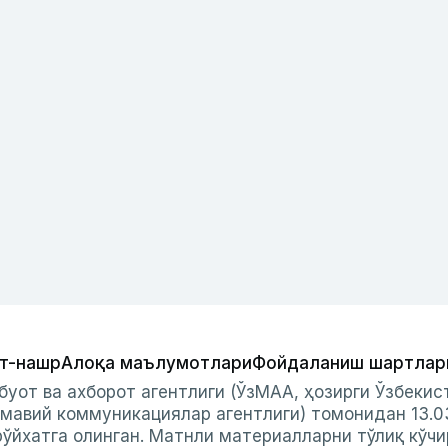
т-нашр
Алоқа маълумотлари
Фойдаланиш шартлар
буот ва ахборот агентлиги (ЎзМАА, ҳозирги Ўзбеки
мавий коммуникациялар агентлиги) томонидан 13.0
ўйхатга олинган. Матнли материалларни тўлиқ кўчи