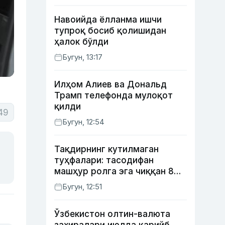
Навоийда ёлланма ишчи
тупроқ босиб қолишидан
ҳалок бўлди
Бугун, 13:17
Илҳом Алиев ва Дональд
Трамп телефонда мулоқот
қилди
49
Бугун, 12:54
Тақдирнинг кутилмаган
туҳфалари: тасодифан
машҳур ролга эга чиққан 8
актёр
Бугун, 12:51
Ўзбекистон олтин-валюта