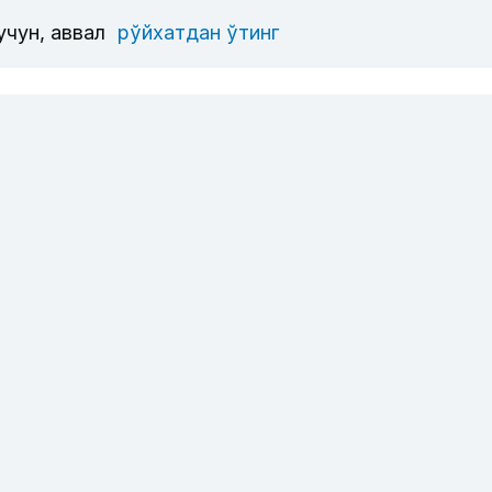
учун, аввал
рўйхатдан ўтинг