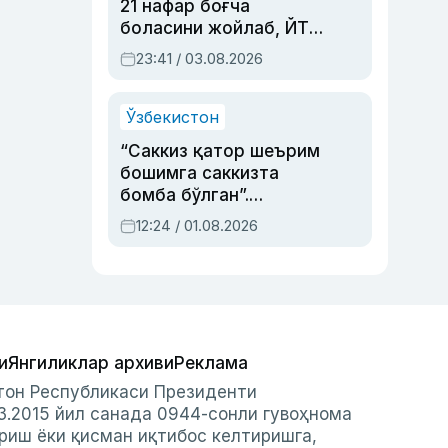
21 нафар боғча
боласини жойлаб, ЙТҲ
содир этган аёлга суд
23:41 / 03.08.2026
ҳукми ўқилди
Ўзбекистон
“Саккиз қатор шеърим
бошимга саккизта
бомба бўлган”.
Абдулла Ориповни
12:24 / 01.08.2026
сиёсий айбловлардан
асраб қолган воқеа
и
Янгиликлар архиви
Реклама
стон Республикаси Президенти
3.2015 йил санада 0944-сонли гувоҳнома
риш ёки қисман иқтибос келтиришга,