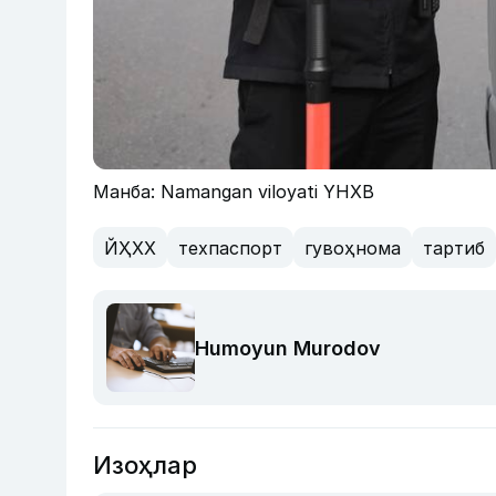
Манба: Namangan viloyati YHXB
ЙҲХХ
техпаспорт
гувоҳнома
тартиб
Humoyun Murodov
Изоҳлар