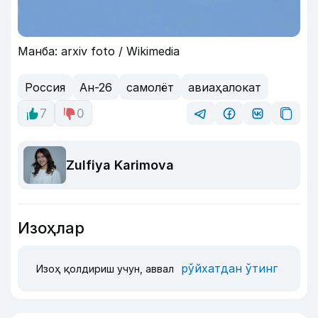
Манба: arxiv foto / Wikimedia
Россия
Ан-26
самолёт
авиаҳалокат
7
0
Zulfiya Karimova
Изоҳлар
рўйхатдан ўтинг
Изоҳ қолдириш учун, аввал