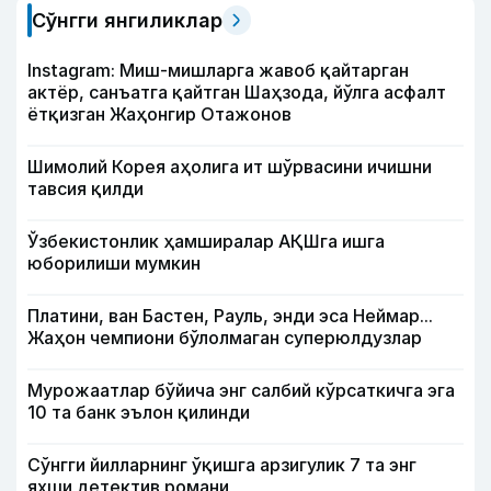
Сўнгги янгиликлар
Instagram: Миш-мишларга жавоб қайтарган
актёр, санъатга қайтган Шаҳзода, йўлга асфалт
ётқизган Жаҳонгир Отажонов
Шимолий Корея аҳолига ит шўрвасини ичишни
тавсия қилди
Ўзбекистонлик ҳамширалар АҚШга ишга
юборилиши мумкин
Платини, ван Бастен, Рауль, энди эса Неймар...
Жаҳон чемпиони бўлолмаган суперюлдузлар
Мурожаатлар бўйича энг салбий кўрсаткичга эга
10 та банк эълон қилинди
Сўнгги йилларнинг ўқишга арзигулик 7 та энг
яхши детектив романи