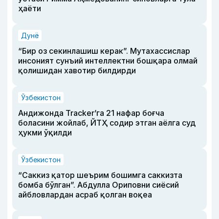
ҳаёти
Дунё
“Бир оз секинлашиш керак”. Мутахассислар
инсоният сунъий интеллектни бошқара олмай
қолишидан хавотир билдирди
Ўзбекистон
Андижонда Tracker’га 21 нафар боғча
боласини жойлаб, ЙТҲ содир этган аёлга суд
ҳукми ўқилди
Ўзбекистон
“Саккиз қатор шеърим бошимга саккизта
бомба бўлган”. Абдулла Ориповни сиёсий
айбловлардан асраб қолган воқеа