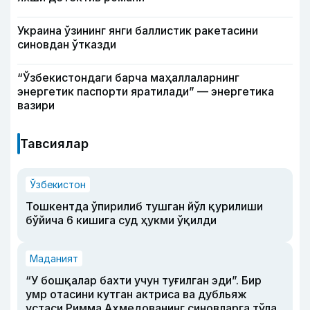
Украина ўзининг янги баллистик ракетасини
синовдан ўтказди
“Ўзбекистондаги барча маҳаллаларнинг
энергетик паспорти яратилади” — энергетика
вазири
Тавсиялар
Ўзбекистон
Тошкентда ўпирилиб тушган йўл қурилиши
бўйича 6 кишига суд ҳукми ўқилди
Маданият
“У бошқалар бахти учун туғилган эди”. Бир
умр отасини кутган актриса ва дубльяж
устаси Римма Аҳмедованинг синовларга тўла