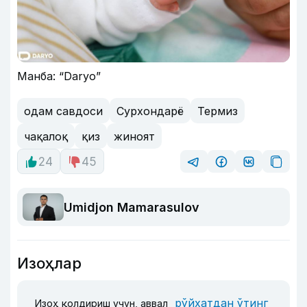
Манба: “Daryo”
одам савдоси
Сурхондарё
Термиз
чақалоқ
қиз
жиноят
24
45
Umidjon Mamarasulov
Изоҳлар
рўйхатдан ўтинг
Изоҳ қолдириш учун, аввал