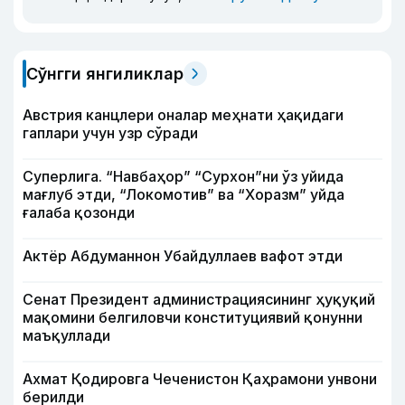
Сўнгги янгиликлар
Австрия канцлери оналар меҳнати ҳақидаги
гаплари учун узр сўради
Суперлига. “Навбаҳор” “Сурхон”ни ўз уйида
мағлуб этди, “Локомотив” ва “Хоразм” уйда
ғалаба қозонди
Актёр Абду­маннон Убайдуллаев вафот этди
Сенат Президент администрациясининг ҳуқуқий
мақомини белгиловчи конституциявий қонунни
маъқуллади
Ахмат Қодировга Чеченистон Қаҳрамони унвони
берилди