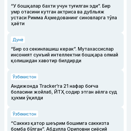
“У бошқалар бахти учун туғилган эди”. Бир
умр отасини кутган актриса ва дубльяж
устаси Римма Аҳмедованинг синовларга тўла
ҳаёти
Дунё
“Бир оз секинлашиш керак”. Мутахассислар
инсоният сунъий интеллектни бошқара олмай
қолишидан хавотир билдирди
Ўзбекистон
Андижонда Tracker’га 21 нафар боғча
боласини жойлаб, ЙТҲ содир этган аёлга суд
ҳукми ўқилди
Ўзбекистон
“Саккиз қатор шеърим бошимга саккизта
бомба бўлган”. Абдулла Ориповни сиёсий