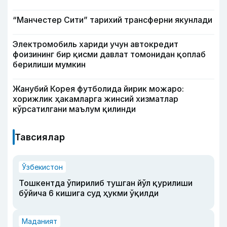
“Манчестер Сити” тарихий трансферни якунлади
Электромобиль хариди учун автокредит
фоизининг бир қисми давлат томонидан қоплаб
берилиши мумкин
Жанубий Корея футболида йирик можаро:
хорижлик ҳакамларга жинсий хизматлар
кўрсатилгани маълум қилинди
Тавсиялар
Ўзбекистон
Тошкентда ўпирилиб тушган йўл қурилиши
бўйича 6 кишига суд ҳукми ўқилди
Маданият