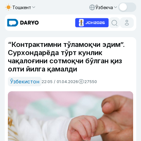
Тошкент
Ўзбекча
“Контрактимни тўламоқчи эдим”.
Сурхондарёда тўрт кунлик
чақалоғини сотмоқчи бўлган қиз
олти йилга қамалди
Ўзбекистон
22:05 / 01.04.2026
27550