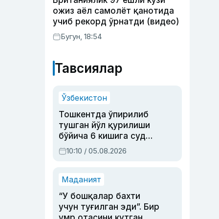
Британиялик 97 ёшли кўзи
ожиз аёл самолёт қанотида
учиб рекорд ўрнатди (видео)
Бугун, 18:54
Тавсиялар
Ўзбекистон
Тошкентда ўпирилиб
тушган йўл қурилиши
бўйича 6 кишига суд
ҳукми ўқилди
10:10 / 05.08.2026
Маданият
“У бошқалар бахти
учун туғилган эди”. Бир
умр отасини кутган