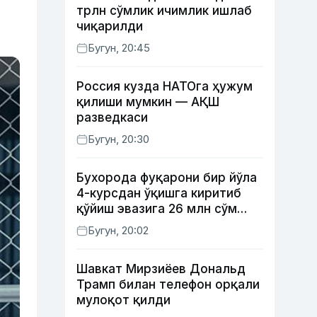
трлн сўмлик ичимлик ишлаб
чиқарилди
Бугун, 20:45
Россия кузда НАТОга ҳужум
қилиши мумкин — АҚШ
разведкаси
Бугун, 20:30
Бухорода фуқарони бир йўла
4-курсдан ўқишга киритиб
қўйиш эвазига 26 млн сўм
олган шахс ушланди
Бугун, 20:02
Шавкат Мирзиёев Дональд
Трамп билан телефон орқали
мулоқот қилди