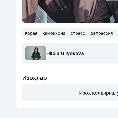
Корея
қамоқхона
стресс
депрессия
Hilola G‘iyosova
Изоҳлар
Изоҳ қолдириш 