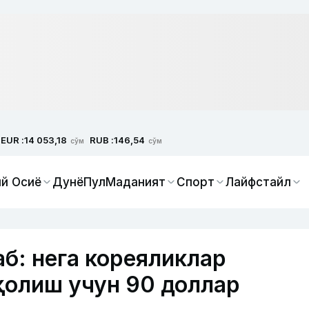
EUR :
RUB :
14 053,18
146,54
сўм
сўм
й Осиё
Дунё
Пул
Маданият
Спорт
Лайфстайл
б: нега кореяликлар
қолиш учун 90 доллар