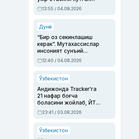
актриса ва дубльяж
13:55 / 04.08.2026
устаси Римма
Аҳмедованинг
синовларга тўла ҳаёти
Дунё
“Бир оз секинлашиш
керак”. Мутахассислар
инсоният сунъий
интеллектни бошқара
12:40 / 04.08.2026
олмай қолишидан
хавотир билдирди
Ўзбекистон
Андижонда Tracker’га
21 нафар боғча
боласини жойлаб, ЙТҲ
содир этган аёлга суд
23:41 / 03.08.2026
ҳукми ўқилди
Ўзбекистон