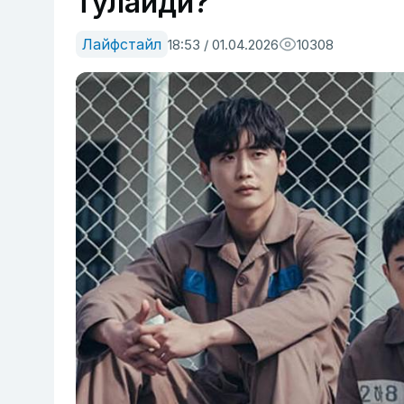
тўлайди?
Лайфстайл
18:53 / 01.04.2026
10308