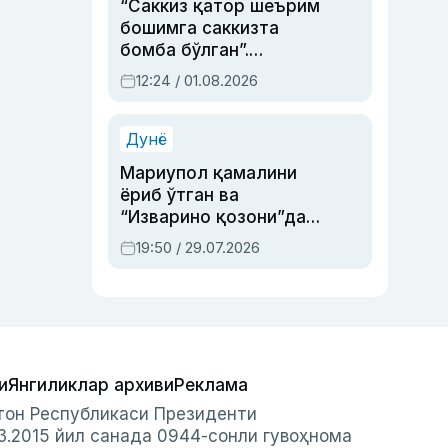
“Саккиз қатор шеърим
бошимга саккизта
бомба бўлган”.
Абдулла Ориповни
12:24 / 01.08.2026
сиёсий айбловлардан
асраб қолган воқеа
Дунё
Мариупол қамалини
ёриб ўтган ва
“Изварино қозони”дан
чиққан қаҳрамон —
19:50 / 29.07.2026
Украина армияси бош
қўмондони Драпатий
ҳақида
и
Янгиликлар архиви
Реклама
стон Республикаси Президенти
3.2015 йил санада 0944-сонли гувоҳнома