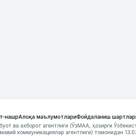
т-нашр
Алоқа маълумотлари
Фойдаланиш шартлар
буот ва ахборот агентлиги (ЎзМАА, ҳозирги Ўзбеки
мавий коммуникациялар агентлиги) томонидан 13.0