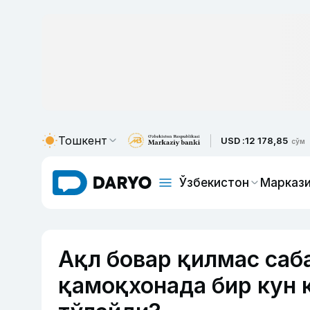
Тошкент
USD :
12 178,85
сўм
Ўзбекистон
Маркази
Ақл бовар қилмас саба
қамоқхонада бир кун 