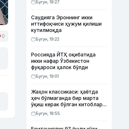
Бугун, 19:27
Саудияга Эроннинг икки
иттифоқчиси ҳужум қилиши
кутилмоқда
0
Бугун, 19:22
Россияда ЙТҲ оқибатида
икки нафар Ўзбекистон
фуқароси ҳалок бўлди
Бугун, 19:01
Жаҳон классикаси: ҳаётда
ҳеч бўлмаганда бир марта
ўқиш керак бўлган китоблар
(II қисм)
Бугун, 18:55