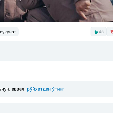
сукунат
45
учун, аввал
рўйхатдан ўтинг