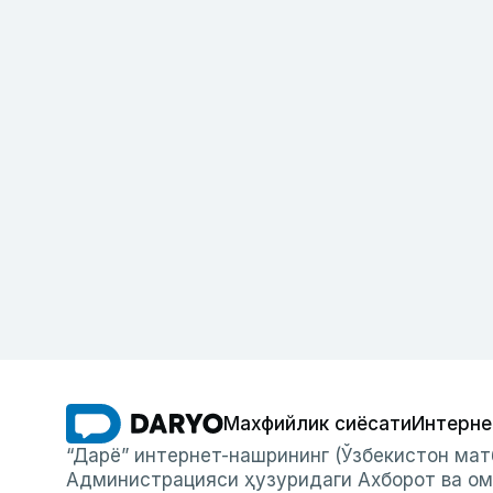
Махфийлик сиёсати
Интерне
“Дарё” интернет-нашрининг (Ўзбекистон мат
Администрацияси ҳузуридаги Ахборот ва ом