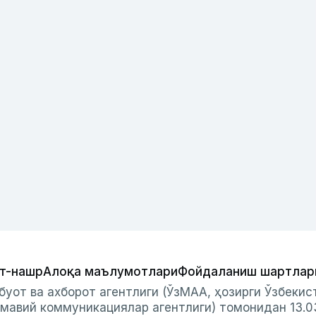
т-нашр
Алоқа маълумотлари
Фойдаланиш шартлар
буот ва ахборот агентлиги (ЎзМАА, ҳозирги Ўзбеки
мавий коммуникациялар агентлиги) томонидан 13.0