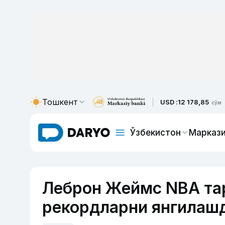
Тошкент
USD :
12 178,85
сўм
Ўзбекистон
Маркази
Леброн Жеймс NBA та
рекордларни янгилаш