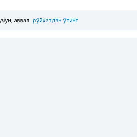
учун, аввал
рўйхатдан ўтинг