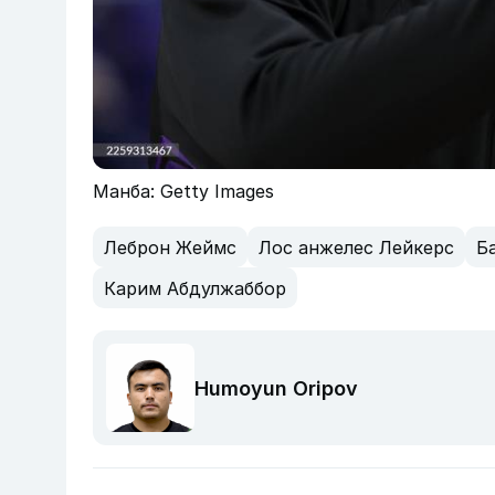
Манба: Getty Images
Леброн Жеймс
Лос анжелес Лейкерс
Б
Карим Абдулжаббор
Humoyun Oripov