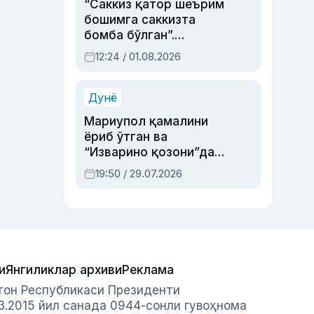
“Саккиз қатор шеърим
бошимга саккизта
бомба бўлган”.
Абдулла Ориповни
12:24 / 01.08.2026
сиёсий айбловлардан
асраб қолган воқеа
Дунё
Мариупол қамалини
ёриб ўтган ва
“Изварино қозони”дан
чиққан қаҳрамон —
19:50 / 29.07.2026
Украина армияси бош
қўмондони Драпатий
ҳақида
и
Янгиликлар архиви
Реклама
стон Республикаси Президенти
3.2015 йил санада 0944-сонли гувоҳнома