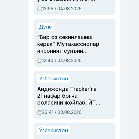
актриса ва дубльяж
13:55 / 04.08.2026
устаси Римма
Аҳмедованинг
синовларга тўла ҳаёти
Дунё
“Бир оз секинлашиш
керак”. Мутахассислар
инсоният сунъий
интеллектни бошқара
12:40 / 04.08.2026
олмай қолишидан
хавотир билдирди
Ўзбекистон
Андижонда Tracker’га
21 нафар боғча
боласини жойлаб, ЙТҲ
содир этган аёлга суд
23:41 / 03.08.2026
ҳукми ўқилди
Ўзбекистон