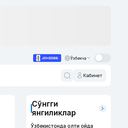
Ўзбекча
Кабинет
Сўнгги
янгиликлар
Ўзбекистонда олти ойда