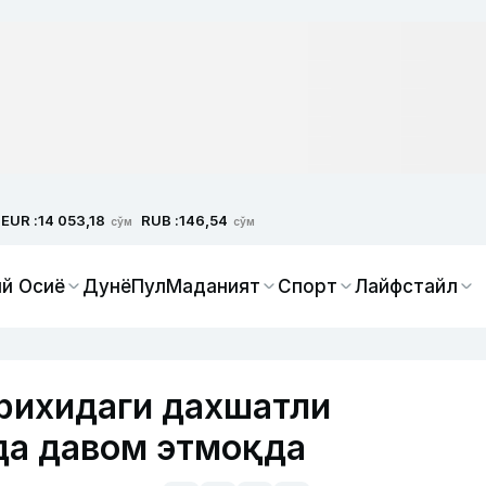
EUR :
RUB :
14 053,18
146,54
сўм
сўм
й Осиё
Дунё
Пул
Маданият
Спорт
Лайфстайл
рихидаги дахшатли
да давом этмоқда