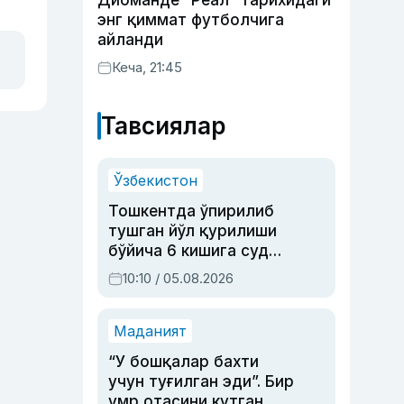
Диоманде “Реал” тарихидаги
энг қиммат футболчига
айланди
Кеча, 21:45
Тавсиялар
Ўзбекистон
Тошкентда ўпирилиб
тушган йўл қурилиши
бўйича 6 кишига суд
ҳукми ўқилди
10:10 / 05.08.2026
Маданият
“У бошқалар бахти
учун туғилган эди”. Бир
умр отасини кутган