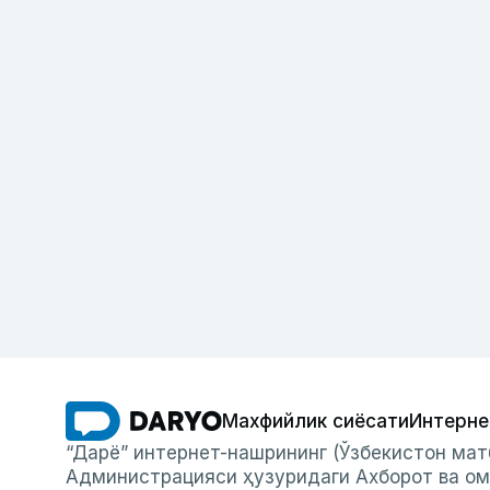
Махфийлик сиёсати
Интерне
“Дарё” интернет-нашрининг (Ўзбекистон мат
Администрацияси ҳузуридаги Ахборот ва ом