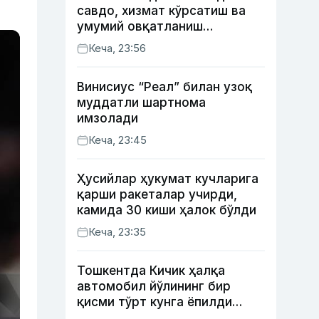
савдо, хизмат кўрсатиш ва
умумий овқатланиш
корхоналари қанча солиқ
Кеча, 23:56
тўлагани очиқланди
Винисиус “Реал” билан узоқ
муддатли шартнома
имзолади
Кеча, 23:45
Ҳусийлар ҳукумат кучларига
қарши ракеталар учирди,
камида 30 киши ҳалок бўлди
Кеча, 23:35
Тошкентда Кичик ҳалқа
автомобил йўлининг бир
қисми тўрт кунга ёпилди
(харита)