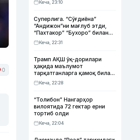
Кеча, 23:10
Суперлига. “Сўғдиёна”
“Андижон”ни мағлуб этди,
“Пахтакор” “Бухоро” билан
жанговар дуранг қайд этди
Кеча, 22:31
Трамп АҚШ ўқ-дорилари
ҳақида маълумот
0
тарқатганларга қамоқ билан
таҳдид қилди
Кеча, 22:28
“Толибон” Нангарҳор
вилоятида 72 гектар ерни
тортиб олди
Кеча, 22:04