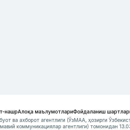
т-нашр
Алоқа маълумотлари
Фойдаланиш шартлар
буот ва ахборот агентлиги (ЎзМАА, ҳозирги Ўзбеки
мавий коммуникациялар агентлиги) томонидан 13.0