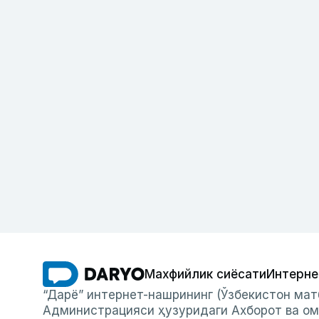
Махфийлик сиёсати
Интерне
“Дарё” интернет-нашрининг (Ўзбекистон мат
Администрацияси ҳузуридаги Ахборот ва ом