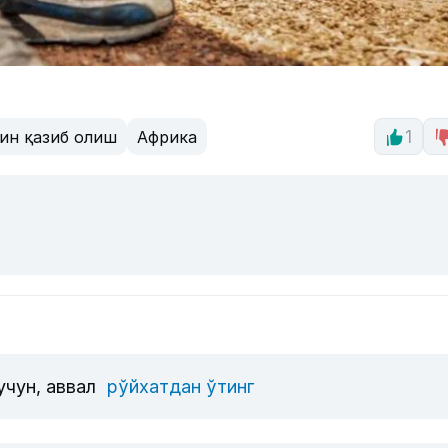
ин қазиб олиш
Африка
1
учун, аввал
рўйхатдан ўтинг