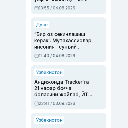
актриса ва дубльяж
13:55 / 04.08.2026
устаси Римма
Аҳмедованинг
синовларга тўла ҳаёти
Дунё
“Бир оз секинлашиш
керак”. Мутахассислар
инсоният сунъий
интеллектни бошқара
12:40 / 04.08.2026
олмай қолишидан
хавотир билдирди
Ўзбекистон
Андижонда Tracker’га
21 нафар боғча
боласини жойлаб, ЙТҲ
содир этган аёлга суд
23:41 / 03.08.2026
ҳукми ўқилди
Ўзбекистон