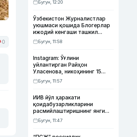
Бугун, 12:20
Ўзбекистон Журналистлар
уюшмаси қошида Блогерлар
ижодий кенгаши ташкил
этилди
Бугун, 11:58
0
Instagram: Ўғлини
уйлантирган Райҳон
Уласенова, никоҳининг 15
йиллигини нишонлаган турк
Бугун, 11:57
актёрлари ва Камелот
қасрига саёҳат қилган Зебо
ИИВ йўл ҳаракати
Раҳимова
қоидабузарликларини
расмийлаштиришнинг янги
тартибини таклиф қилди
Бугун, 11:47