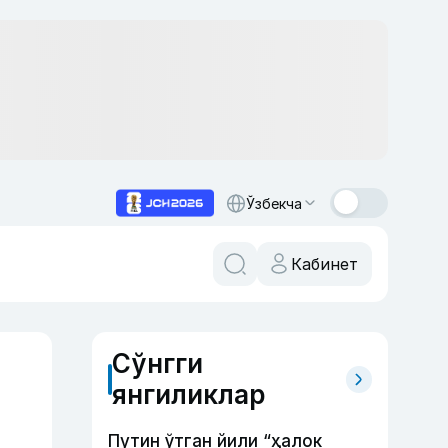
Ўзбекча
Кабинет
Сўнгги
янгиликлар
Путин ўтган йили “ҳалок