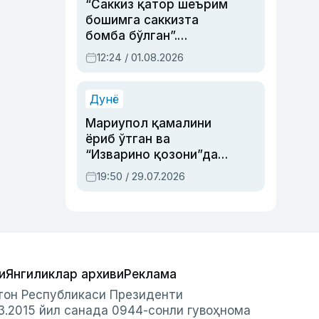
“Саккиз қатор шеърим
бошимга саккизта
бомба бўлган”.
Абдулла Ориповни
12:24 / 01.08.2026
сиёсий айбловлардан
асраб қолган воқеа
Дунё
Мариупол қамалини
ёриб ўтган ва
“Изварино қозони”дан
чиққан қаҳрамон —
19:50 / 29.07.2026
Украина армияси бош
қўмондони Драпатий
ҳақида
и
Янгиликлар архиви
Реклама
стон Республикаси Президенти
3.2015 йил санада 0944-сонли гувоҳнома