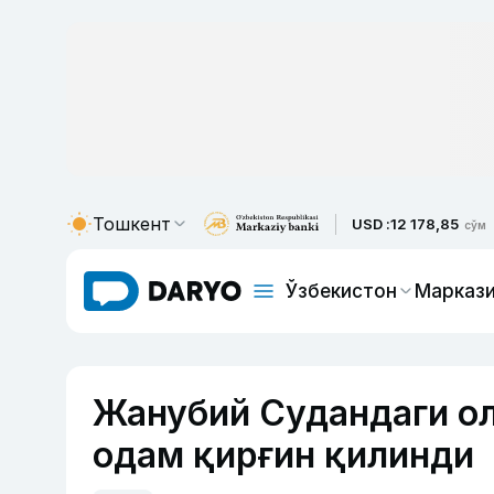
Тошкент
USD :
12 178,85
сўм
Ўзбекистон
Маркази
Жанубий Судандаги ол
одам қирғин қилинди