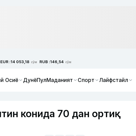
EUR :
RUB :
14 053,18
146,54
сўм
сўм
й Осиё
Дунё
Пул
Маданият
Спорт
Лайфстайл
тин конида 70 дан ортиқ