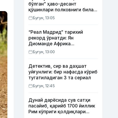
бўлган” ҳаво-десант
қўшинлари полковниги билан
телефон орқали
Бугун, 13:05
суҳбатлашди
“Реал Мадрид” тарихий
рекорд ўрнатди: Ян
Диоманде Африка
футболидаги энг қиммат
Бугун, 13:00
трансферга айланди
Детектив, сир ва даҳшат
уйғунлиги: бир нафасда кўриб
тугатиладиган 3 та сериал
Бугун, 12:45
Дунай дарёсида сув сатҳи
пасайиб, қарийб 1700 йиллик
Рим кўприги қолдиқлари
кўринди