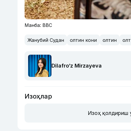
Манба: BBC
Жанубий Судан
олтин кони
олтин
олт
Dilafro‘z Mirzayeva
Изоҳлар
Изоҳ қолдириш 