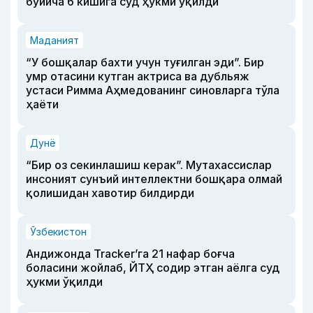
бўйича 6 кишига суд ҳукми ўқилди
Маданият
“У бошқалар бахти учун туғилган эди”. Бир
умр отасини кутган актриса ва дубльяж
устаси Римма Аҳмедованинг синовларга тўла
ҳаёти
Дунё
“Бир оз секинлашиш керак”. Мутахассислар
инсоният сунъий интеллектни бошқара олмай
қолишидан хавотир билдирди
Ўзбекистон
Андижонда Tracker’га 21 нафар боғча
боласини жойлаб, ЙТҲ содир этган аёлга суд
ҳукми ўқилди