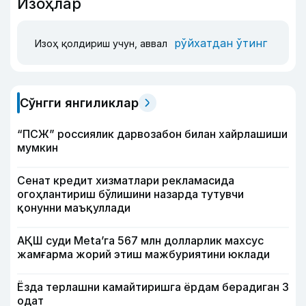
Изоҳлар
рўйхатдан ўтинг
Изоҳ қолдириш учун, аввал
Сўнгги янгиликлар
“ПСЖ” россиялик дарвозабон билан хайрлашиши
мумкин
Сенат кредит хизматлари рекламасида
огоҳлантириш бўлишини назарда тутувчи
қонунни маъқуллади
АҚШ суди Meta’га 567 млн долларлик махсус
жамғарма жорий этиш мажбуриятини юклади
Ёзда терлашни камайтиришга ёрдам берадиган 3
одат