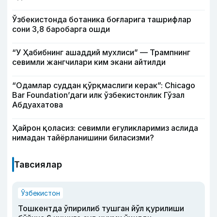
Ўзбекистонда ботаника боғларига ташрифлар
сони 3,8 баробарга ошди
“У Ҳабибнинг ашаддий мухлиси” — Трампнинг
севимли жангчилари ким экани айтилди
“Одамлар суддан қўрқмаслиги керак”: Chicago
Bar Foundation’даги илк ўзбекистонлик Гўзал
Абдуахатова
Ҳайрон қоласиз: севимли егуликларимиз аслида
нимадан тайёрланишини биласизми?
Тавсиялар
Ўзбекистон
Тошкентда ўпирилиб тушган йўл қурилиши