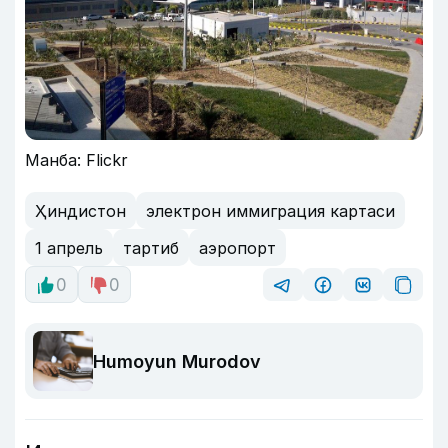
Манба: Flickr
Ҳиндистон
электрон иммиграция картаси
1 апрель
тартиб
аэропорт
0
0
Humoyun Murodov