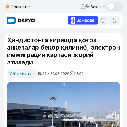
Тошкент
Ўзбекча
Ҳиндистонга киришда қоғоз
анкеталар бекор қилиниб, электрон
иммиграция картаси жорий
этилади
Ўзбекистон
19:47 / 31.03.2026
1846