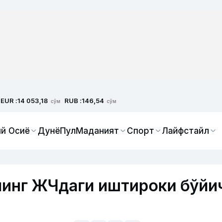
EUR :
RUB :
14 053,18
146,54
сўм
сўм
й Осиё
Дунё
Пул
Маданият
Спорт
Лайфстайл
нинг ЖЧдаги иштироки бўйи