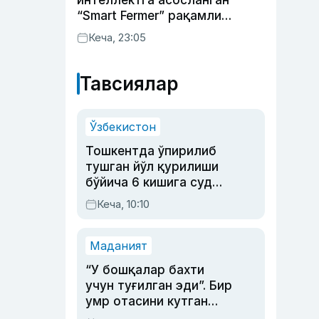
интеллектга асосланган
“Smart Fermer” рақамли
платформаси ишга
Кеча, 23:05
туширилади
Тавсиялар
Ўзбекистон
Тошкентда ўпирилиб
тушган йўл қурилиши
бўйича 6 кишига суд
ҳукми ўқилди
Кеча, 10:10
Маданият
“У бошқалар бахти
учун туғилган эди”. Бир
умр отасини кутган
актриса ва дубльяж