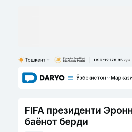
Тошкент
USD :
12 178,85
сўм
Ўзбекистон
Маркази
FIFA президенти Эрон
баёнот берди