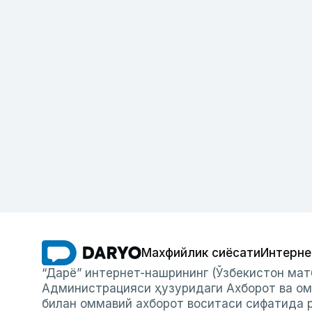
Махфийлик сиёсати
Интерне
“Дарё” интернет-нашрининг (Ўзбекистон мат
Администрацияси ҳузуридаги Ахборот ва ом
билан оммавий ахборот воситаси сифатида р