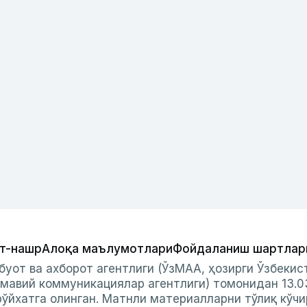
т-нашр
Алоқа маълумотлари
Фойдаланиш шартлар
буот ва ахборот агентлиги (ЎзМАА, ҳозирги Ўзбеки
мавий коммуникациялар агентлиги) томонидан 13.0
ўйхатга олинган. Матнли материалларни тўлиқ кўчи