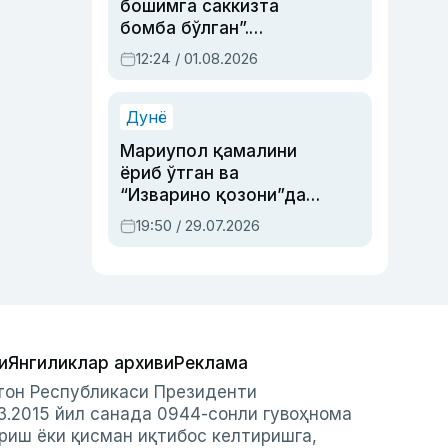
бошимга саккизта
бомба бўлган”.
Абдулла Ориповни
12:24 / 01.08.2026
сиёсий айбловлардан
асраб қолган воқеа
Дунё
Мариупол қамалини
ёриб ўтган ва
“Изварино қозони”дан
чиққан қаҳрамон —
19:50 / 29.07.2026
Украина армияси бош
қўмондони Драпатий
ҳақида
и
Янгиликлар архиви
Реклама
стон Республикаси Президенти
3.2015 йил санада 0944-сонли гувоҳнома
риш ёки қисман иқтибос келтиришга,