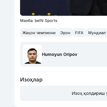
Манба: beIN Sports
Жаҳон чемпиони
Эрон
FIFA
Мундиал
Humoyun Oripov
Изоҳлар
Изоҳ қолдириш 