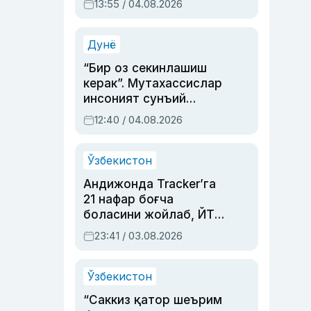
13:55 / 04.08.2026
устаси Римма
Аҳмедованинг
синовларга тўла ҳаёти
Дунё
“Бир оз секинлашиш
керак”. Мутахассислар
инсоният сунъий
интеллектни бошқара
12:40 / 04.08.2026
олмай қолишидан
хавотир билдирди
Ўзбекистон
Андижонда Tracker’га
21 нафар боғча
боласини жойлаб, ЙТҲ
содир этган аёлга суд
23:41 / 03.08.2026
ҳукми ўқилди
Ўзбекистон
“Саккиз қатор шеърим