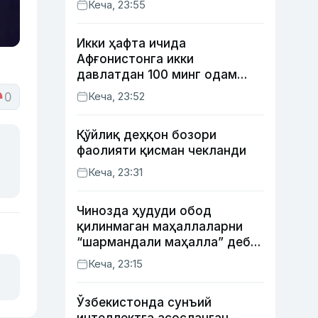
Кеча, 23:55
Икки ҳафта ичида
Афғонистонга икки
давлатдан 100 минг одам
қайтиб келди
Кеча, 23:52
0
Қўйлиқ деҳқон бозори
фаолияти қисман чекланди
Кеча, 23:31
Чинозда ҳудуди обод
қилинмаган маҳаллаларни
“шармандали маҳалла” деб
белгилаш бошланди
Кеча, 23:15
Ўзбекистонда сунъий