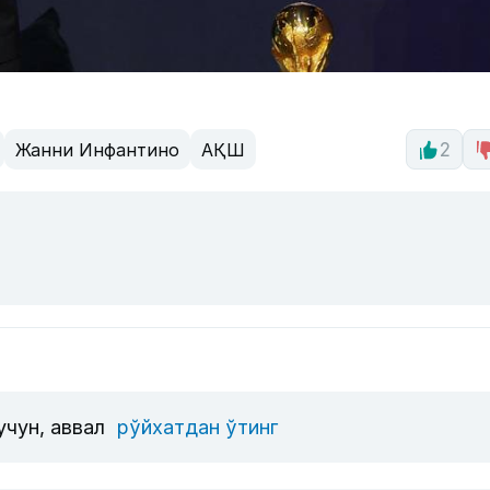
Жанни Инфантино
АҚШ
2
учун, аввал
рўйхатдан ўтинг