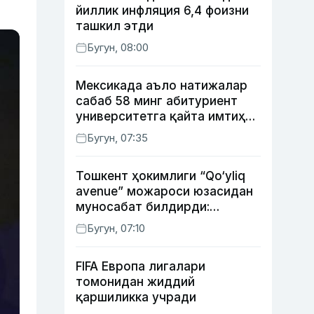
йиллик инфляция 6,4 фоизни
ташкил этди
Бугун, 08:00
Мексикада аъло натижалар
сабаб 58 минг абитуриент
университетга қайта имтиҳон
топширади
Бугун, 07:35
Тошкент ҳокимлиги “Qo‘yliq
avenue” можароси юзасидан
муносабат билдирди:
қурилиш ишларининг 53
Бугун, 07:10
фоизи якунланган
FIFA Европа лигалари
томонидан жиддий
қаршиликка учради