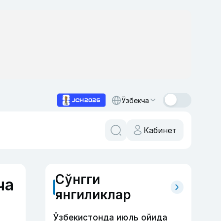
Ўзбекча
Кабинет
Сўнгги
ча
янгиликлар
Ўзбекистонда июль ойида