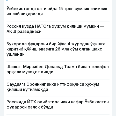
Ўзбекистонда олти ойда 15 трлн сўмлик ичимлик
ишлаб чиқарилди
Россия кузда НАТОга ҳужум қилиши мумкин —
АҚШ разведкаси
Бухорода фуқарони бир йўла 4-курсдан ўқишга
киритиб қўйиш эвазига 26 млн сўм олган шахс
ушланди
Шавкат Мирзиёев Дональд Трамп билан телефон
орқали мулоқот қилди
Саудияга Эроннинг икки иттифоқчиси ҳужум
қилиши кутилмоқда
Россияда ЙТҲ оқибатида икки нафар Ўзбекистон
фуқароси ҳалок бўлди