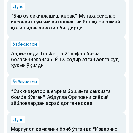
Дунё
“Бир оз секинлашиш керак”. Мутахассислар
инсоният сунъий интеллектни бошқара олмай
қолишидан хавотир билдирди
Ўзбекистон
Андижонда Tracker’га 21 нафар боғча
боласини жойлаб, ЙТҲ содир этган аёлга суд
ҳукми ўқилди
Ўзбекистон
“Саккиз қатор шеърим бошимга саккизта
бомба бўлган”. Абдулла Ориповни сиёсий
айбловлардан асраб қолган воқеа
Дунё
Мариупол қамалини ёриб ўтган ва “Изварино