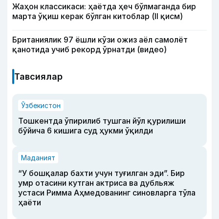
Жаҳон классикаси: ҳаётда ҳеч бўлмаганда бир
марта ўқиш керак бўлган китоблар (II қисм)
Британиялик 97 ёшли кўзи ожиз аёл самолёт
қанотида учиб рекорд ўрнатди (видео)
Тавсиялар
Ўзбекистон
Тошкентда ўпирилиб тушган йўл қурилиши
бўйича 6 кишига суд ҳукми ўқилди
Маданият
“У бошқалар бахти учун туғилган эди”. Бир
умр отасини кутган актриса ва дубльяж
устаси Римма Аҳмедованинг синовларга тўла
ҳаёти