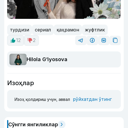
турдизи
сериал
қаҳрамон
жуфтлик
12
2
Hilola G‘iyosova
Изоҳлар
рўйхатдан ўтинг
Изоҳ қолдириш учун, аввал
Сўнгги янгиликлар