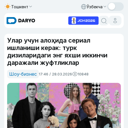
Тошкент
Ўзбекча
Улар учун алоҳида сериал
ишланиши керак: турк
дизиларидаги энг яхши иккинчи
даражали жуфтликлар
Шоу-бизнес
17:46 / 28.03.2026
10848