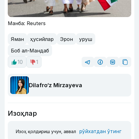
Манба: Reuters
Яман
ҳусийлаp
Эрон
уруш
Боб ал-Мандаб
10
1
Dilafro‘z Mirzayeva
Изоҳлар
рўйхатдан ўтинг
Изоҳ қолдириш учун, аввал