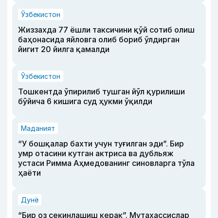
Ўзбекистон
Жиззахда 77 ёшли таксичини қўй сотиб олиш
баҳонасида яйловга олиб бориб ўлдирган
йигит 20 йилга қамалди
Ўзбекистон
Тошкентда ўпирилиб тушган йўл қурилиши
бўйича 6 кишига суд ҳукми ўқилди
Маданият
“У бошқалар бахти учун туғилган эди”. Бир
умр отасини кутган актриса ва дубльяж
устаси Римма Аҳмедованинг синовларга тўла
ҳаёти
Дунё
“Бир оз секинлашиш керак”. Мутахассислар