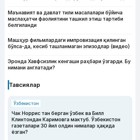
Маънавият ва давлат тили масалалари бўйича
маслаҳатчи фаолиятини ташкил этиш тартиби
белгиланди
Машҳур фильмлардаги импровизация қилинган
бўлса-да, кесиб ташланмаган эпизодлар (видео)
Эронда Хавфсизлик кенгаши раҳбари ўзгарди. Бу
нимани англатади?
Тавсиялар
Ўзбекистон
Чак Норрис тан берган ўзбек ва Билл
Клинтондан Каримовга мактуб. Ўзбекистон
газеталари 30 йил олдин нималар ҳақида
ёзган?