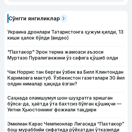
Сўнгги янгиликлар
Украина дронлари Татаристонга ҳужум қилди, 13
киши ҳалок бўлди (видео)
"Пахтакор" Эрон терма жамоаси аъзоси
Муртазо Пуралиганжини ўз сафига қўшиб олди
Чак Норрис тан берган ўзбек ва Билл Клинтондан
Каримовга мактуб. Ўзбекистон газеталари 30 йил
олдин нималар ҳақида ёзган?
Саҳнада оламшумул шон-шуҳратга эришган
бўлса-да, ҳаётда ўта бахтсиз бўлган қўшиқчи —
Уитни Ҳьюстоннинг фожиали тақдири
Эмилиан Карас Чемпионлар Лигасида “Пахтакор”
бош мураббийи сифатида рўйхатдан ўтказилди