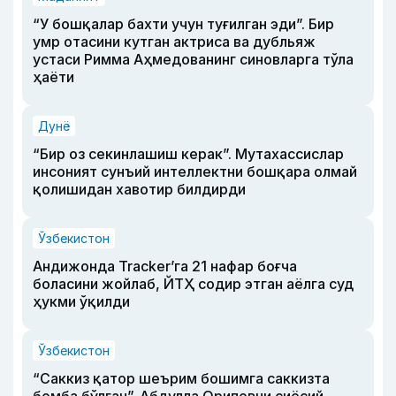
“У бошқалар бахти учун туғилган эди”. Бир
умр отасини кутган актриса ва дубльяж
устаси Римма Аҳмедованинг синовларга тўла
ҳаёти
Дунё
“Бир оз секинлашиш керак”. Мутахассислар
инсоният сунъий интеллектни бошқара олмай
қолишидан хавотир билдирди
Ўзбекистон
Андижонда Tracker’га 21 нафар боғча
боласини жойлаб, ЙТҲ содир этган аёлга суд
ҳукми ўқилди
Ўзбекистон
“Саккиз қатор шеърим бошимга саккизта
бомба бўлган”. Абдулла Ориповни сиёсий