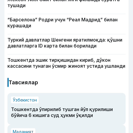
тушади
“Барселона” Родри учун “Реал Мадрид” билан
курашади
Туркий давлатлар Шенгени яратилмоқда: қўшни
давлатларга ID карта билан борилади
Тошкентда эшик тирқишидан кириб, дўкон
кассасини тунаган ўсмир жиноят устида ушланди
Тавсиялар
Ўзбекистон
Тошкентда ўпирилиб тушган йўл қурилиши
бўйича 6 кишига суд ҳукми ўқилди
Маданият