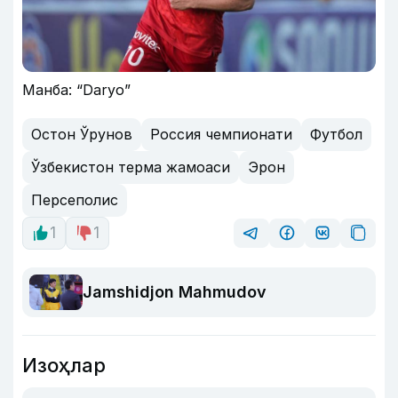
Манба: “Daryo”
Остон Ўрунов
Россия чемпионати
Футбол
Ўзбекистон терма жамоаси
Эрон
Персеполис
1
1
Jamshidjon Mahmudov
Изоҳлар