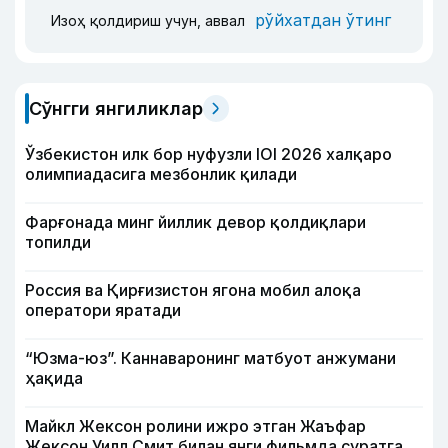
рўйхатдан ўтинг
Изоҳ қолдириш учун, аввал
Сўнгги янгиликлар
Ўзбекистон илк бор нуфузли IOI 2026 халқаро
олимпиадасига мезбонлик қилади
Фарғонада минг йиллик девор қолдиқлари
топилди
Россия ва Қирғизистон ягона мобил алоқа
оператори яратади
“Юзма-юз”. Каннаваронинг матбуот анжумани
ҳақида
Майкл Жексон ролини ижро этган Жаъфар
Жексон Уилл Смит билан янги фильмда суратга