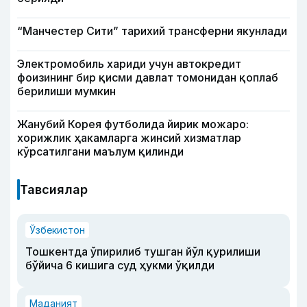
“Манчестер Сити” тарихий трансферни якунлади
Электромобиль хариди учун автокредит
фоизининг бир қисми давлат томонидан қоплаб
берилиши мумкин
Жанубий Корея футболида йирик можаро:
хорижлик ҳакамларга жинсий хизматлар
кўрсатилгани маълум қилинди
Тавсиялар
Ўзбекистон
Тошкентда ўпирилиб тушган йўл қурилиши
бўйича 6 кишига суд ҳукми ўқилди
Маданият