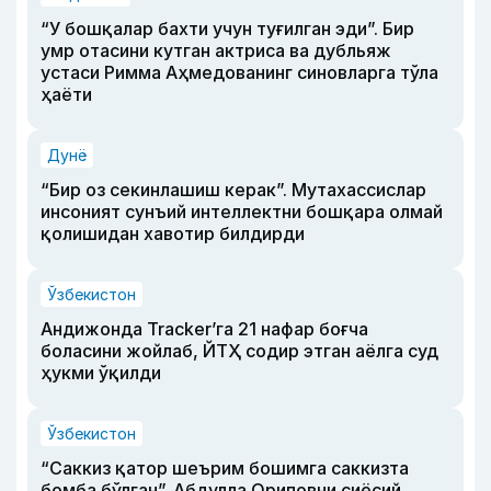
“У бошқалар бахти учун туғилган эди”. Бир
умр отасини кутган актриса ва дубльяж
устаси Римма Аҳмедованинг синовларга тўла
ҳаёти
Дунё
“Бир оз секинлашиш керак”. Мутахассислар
инсоният сунъий интеллектни бошқара олмай
қолишидан хавотир билдирди
Ўзбекистон
Андижонда Tracker’га 21 нафар боғча
боласини жойлаб, ЙТҲ содир этган аёлга суд
ҳукми ўқилди
Ўзбекистон
“Саккиз қатор шеърим бошимга саккизта
бомба бўлган”. Абдулла Ориповни сиёсий