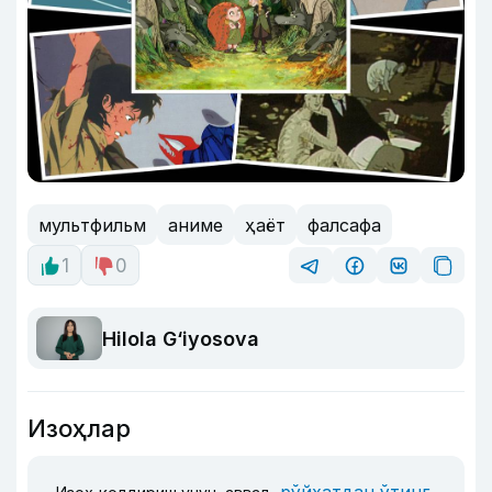
мультфильм
аниме
ҳаёт
фалсафа
1
0
Hilola G‘iyosova
Изоҳлар
рўйхатдан ўтинг