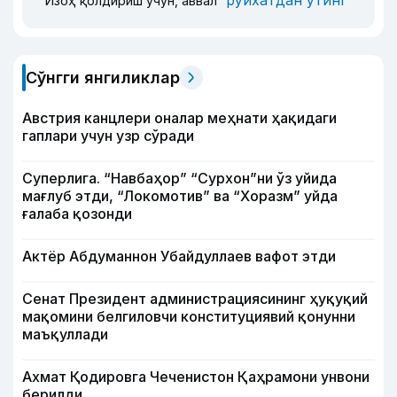
Изоҳ қолдириш учун, аввал
Сўнгги янгиликлар
Австрия канцлери оналар меҳнати ҳақидаги
гаплари учун узр сўради
Суперлига. “Навбаҳор” “Сурхон”ни ўз уйида
мағлуб этди, “Локомотив” ва “Хоразм” уйда
ғалаба қозонди
Актёр Абду­маннон Убайдуллаев вафот этди
Сенат Президент администрациясининг ҳуқуқий
мақомини белгиловчи конституциявий қонунни
маъқуллади
Ахмат Қодировга Чеченистон Қаҳрамони унвони
берилди