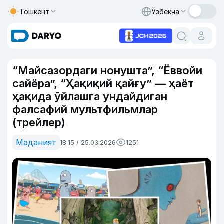
Тошкент
Ўзбекча
“Майсазордаги нонушта”, “Ёввойи
сайёра”, “Ҳақиқий қайғу” — ҳаёт
ҳақида ўйлашга ундайдиган
фалсафий мультфильмлар
(трейлер)
Маданият
18:15 / 25.03.2026
1251