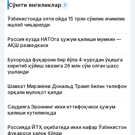
Сўнгги янгиликлар
Ўзбекистонда олти ойда 15 трлн сўмлик ичимлик
ишлаб чиқарилди
Россия кузда НАТОга ҳужум қилиши мумкин —
АҚШ разведкаси
Бухорода фуқарони бир йўла 4-курсдан ўқишга
киритиб қўйиш эвазига 26 млн сўм олган шахс
ушланди
Шавкат Мирзиёев Дональд Трамп билан телефон
орқали мулоқот қилди
Саудияга Эроннинг икки иттифоқчиси ҳужум
қилиши кутилмоқда
Россияда ЙТҲ оқибатида икки нафар Ўзбекистон
фуқароси ҳалок бўлди