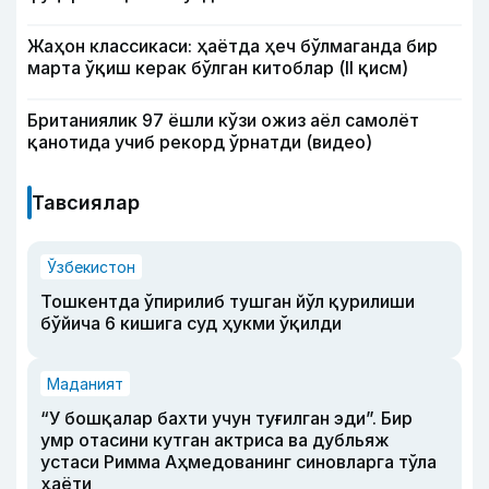
Жаҳон классикаси: ҳаётда ҳеч бўлмаганда бир
марта ўқиш керак бўлган китоблар (II қисм)
Британиялик 97 ёшли кўзи ожиз аёл самолёт
қанотида учиб рекорд ўрнатди (видео)
Тавсиялар
Ўзбекистон
Тошкентда ўпирилиб тушган йўл қурилиши
бўйича 6 кишига суд ҳукми ўқилди
Маданият
“У бошқалар бахти учун туғилган эди”. Бир
умр отасини кутган актриса ва дубльяж
устаси Римма Аҳмедованинг синовларга тўла
ҳаёти