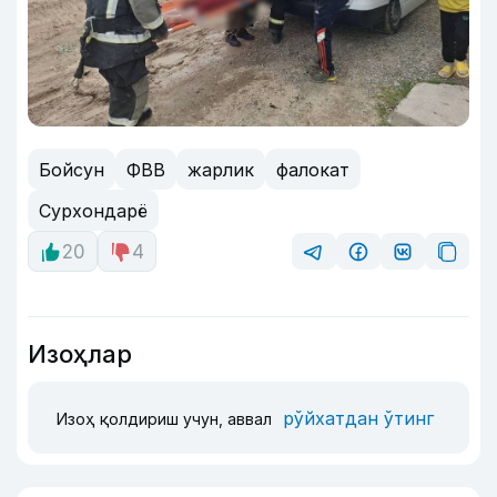
Бойсун
ФВВ
жарлик
фалокат
Сурхондарё
20
4
Изоҳлар
рўйхатдан ўтинг
Изоҳ қолдириш учун, аввал