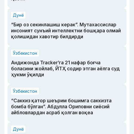
Дунё
“Бир оз секинлашиш керак”. Мутахассислар
инсоният сунъий интеллектни бошқара олмай
қолишидан хавотир билдирди
Ўзбекистон
Андижонда Tracker’га 21 нафар боғча
боласини жойлаб, ЙТҲ содир этган аёлга суд
ҳукми ўқилди
Ўзбекистон
“Саккиз қатор шеърим бошимга саккизта
бомба бўлган”. Абдулла Ориповни сиёсий
айбловлардан асраб қолган воқеа
Дунё