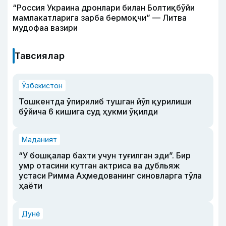
“Россия Украина дронлари билан Болтиқбўйи
мамлакатларига зарба бермоқчи” — Литва
мудофаа вазири
Тавсиялар
Ўзбекистон
Тошкентда ўпирилиб тушган йўл қурилиши
бўйича 6 кишига суд ҳукми ўқилди
Маданият
“У бошқалар бахти учун туғилган эди”. Бир
умр отасини кутган актриса ва дубльяж
устаси Римма Аҳмедованинг синовларга тўла
ҳаёти
Дунё