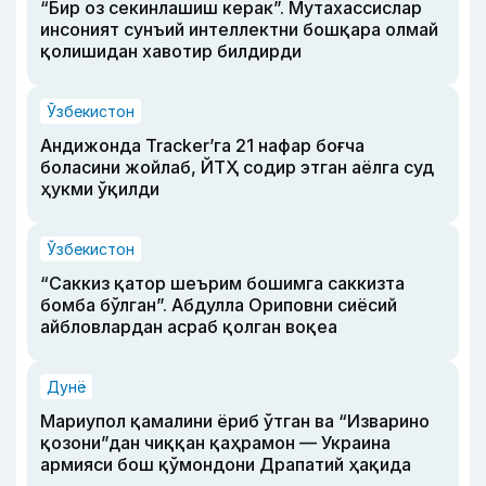
“Бир оз секинлашиш керак”. Мутахассислар
инсоният сунъий интеллектни бошқара олмай
қолишидан хавотир билдирди
Ўзбекистон
Андижонда Tracker’га 21 нафар боғча
боласини жойлаб, ЙТҲ содир этган аёлга суд
ҳукми ўқилди
Ўзбекистон
“Саккиз қатор шеърим бошимга саккизта
бомба бўлган”. Абдулла Ориповни сиёсий
айбловлардан асраб қолган воқеа
Дунё
Мариупол қамалини ёриб ўтган ва “Изварино
қозони”дан чиққан қаҳрамон — Украина
армияси бош қўмондони Драпатий ҳақида