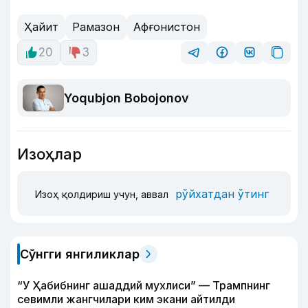
Ҳайит
Рамазон
Афғонистон
20
3
Yoqubjon Bobojonov
Изоҳлар
рўйхатдан ўтинг
Изоҳ қолдириш учун, аввал
Сўнгги янгиликлар
“У Ҳабибнинг ашаддий мухлиси” — Трампнинг
севимли жангчилари ким экани айтилди