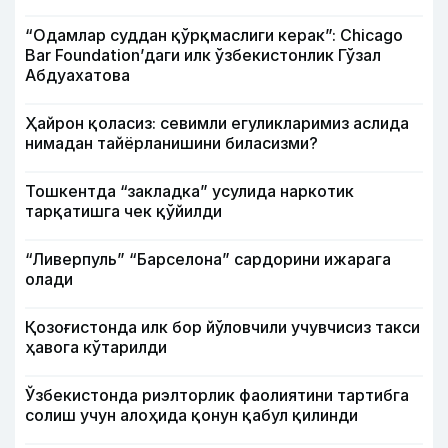
“Одамлар суддан қўрқмаслиги керак”: Chicago
Bar Foundation’даги илк ўзбекистонлик Гўзал
Абдуахатова
Ҳайрон қоласиз: севимли егуликларимиз аслида
нимадан тайёрланишини биласизми?
Тошкентда “закладка” усулида наркотик
тарқатишга чек қўйилди
“Ливерпуль” “Барселона” сардорини ижарага
олади
Қозоғистонда илк бор йўловчили учувчисиз такси
ҳавога кўтарилди
Ўзбекистонда риэлторлик фаолиятини тартибга
солиш учун алоҳида қонун қабул қилинди