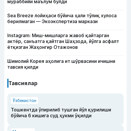
мураббийи маълум бўлди
Sea Breeze лойиҳаси бўйича ҳали тўлиқ хулоса
берилмаган — Экоэкспертиза маркази
Instagram: Миш-мишларга жавоб қайтарган
актёр, санъатга қайтган Шаҳзода, йўлга асфалт
ётқизган Жаҳонгир Отажонов
Шимолий Корея аҳолига ит шўрвасини ичишни
тавсия қилди
Тавсиялар
Ўзбекистон
Тошкентда ўпирилиб тушган йўл қурилиши
бўйича 6 кишига суд ҳукми ўқилди