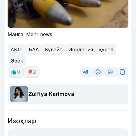
Манба: Mehr news
АҚШ
БАА
Кувайт
Иордания
қурол
Эрон
0
2
Zulfiya Karimova
Изоҳлар