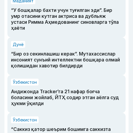
Маданият
“У бошқалар бахти учун туғилган эди”. Бир
умр отасини кутган актриса ва дубльяж
устаси Римма Аҳмедованинг синовларга тўла
ҳаёти
Дунё
“Бир оз секинлашиш керак”. Мутахассислар
инсоният сунъий интеллектни бошқара олмай
қолишидан хавотир билдирди
Ўзбекистон
Андижонда Tracker’га 21 нафар боғча
боласини жойлаб, ЙТҲ содир этган аёлга суд
ҳукми ўқилди
Ўзбекистон
“Саккиз қатор шеърим бошимга саккизта