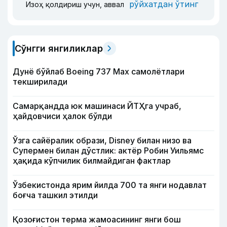
рўйхатдан ўтинг
Изоҳ қолдириш учун, аввал
Сўнгги янгиликлар
Дунё бўйлаб Boeing 737 Мах самолётлари
текширилади
Самарқандда юк машинаси ЙТҲга учраб,
ҳайдовчиси ҳалок бўлди
Ўзга сайёралик образи, Disney билан низо ва
Супермен билан дўстлик: актёр Робин Уильямс
ҳақида кўпчилик билмайдиган фактлар
Ўзбекистонда ярим йилда 700 та янги нодавлат
боғча ташкил этилди
Қозоғистон терма жамоасининг янги бош