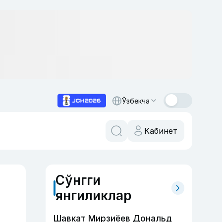
Ўзбекча
Кабинет
Сўнгги
янгиликлар
Шавкат Мирзиёев Дональд