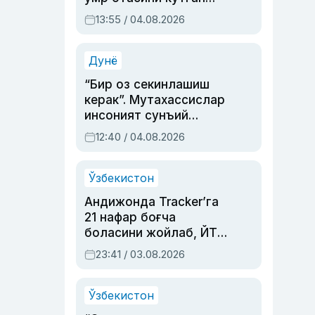
актриса ва дубльяж
13:55 / 04.08.2026
устаси Римма
Аҳмедованинг
синовларга тўла ҳаёти
Дунё
“Бир оз секинлашиш
керак”. Мутахассислар
инсоният сунъий
интеллектни бошқара
12:40 / 04.08.2026
олмай қолишидан
хавотир билдирди
Ўзбекистон
Андижонда Tracker’га
21 нафар боғча
боласини жойлаб, ЙТҲ
содир этган аёлга суд
23:41 / 03.08.2026
ҳукми ўқилди
Ўзбекистон