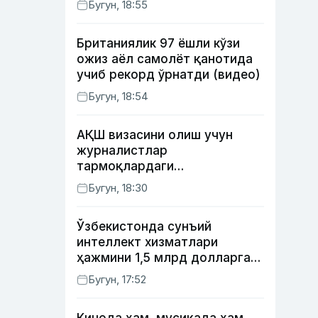
Бугун, 18:55
Британиялик 97 ёшли кўзи
ожиз аёл самолёт қанотида
учиб рекорд ўрнатди (видео)
Бугун, 18:54
АҚШ визасини олиш учун
журналистлар
тармоқлардаги
профилларини очиб қўйиши
Бугун, 18:30
талаб этилиши мумкин
Ўзбекистонда сунъий
интеллект хизматлари
ҳажмини 1,5 млрд долларга
етказиш
Бугун, 17:52
режалаштирилмоқда