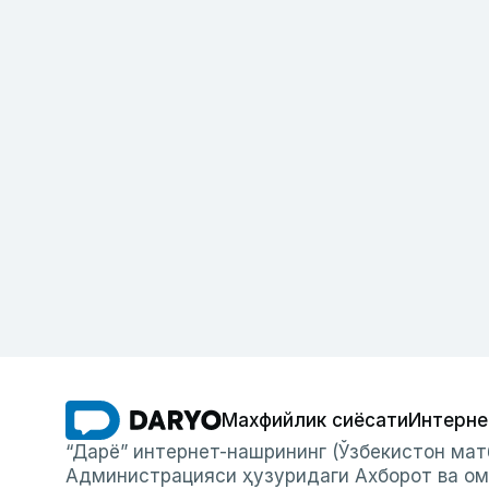
Махфийлик сиёсати
Интерне
“Дарё” интернет-нашрининг (Ўзбекистон мат
Администрацияси ҳузуридаги Ахборот ва ом