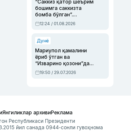
“Саккиз қатор шеърим
бошимга саккизта
бомба бўлган”.
Абдулла Ориповни
12:24 / 01.08.2026
сиёсий айбловлардан
асраб қолган воқеа
Дунё
Мариупол қамалини
ёриб ўтган ва
“Изварино қозони”дан
чиққан қаҳрамон —
19:50 / 29.07.2026
Украина армияси бош
қўмондони Драпатий
ҳақида
и
Янгиликлар архиви
Реклама
стон Республикаси Президенти
3.2015 йил санада 0944-сонли гувоҳнома