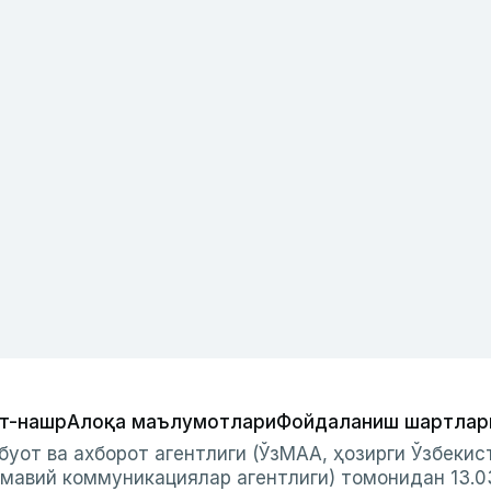
т-нашр
Алоқа маълумотлари
Фойдаланиш шартлар
буот ва ахборот агентлиги (ЎзМАА, ҳозирги Ўзбеки
мавий коммуникациялар агентлиги) томонидан 13.0