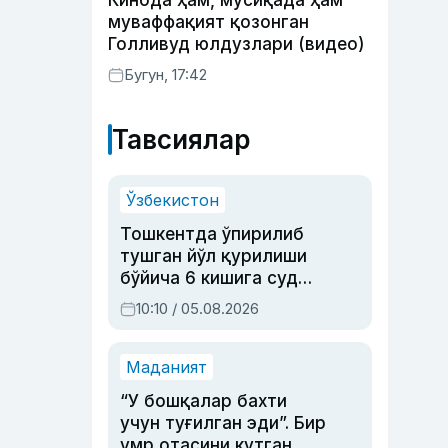
Кинода ҳам, мусиқада ҳам
муваффақият қозонган
Голливуд юлдузлари (видео)
Бугун, 17:42
Тавсиялар
Ўзбекистон
Тошкентда ўпирилиб
тушган йўл қурилиши
бўйича 6 кишига суд
ҳукми ўқилди
10:10 / 05.08.2026
Маданият
“У бошқалар бахти
учун туғилган эди”. Бир
умр отасини кутган