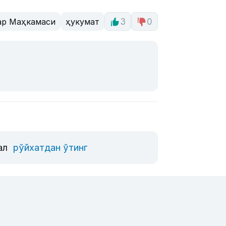
ар Маҳкамаси
ҳукумат
3
0
ал
рўйхатдан ўтинг