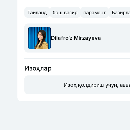
Таиланд
бош вазир
парамент
Вазирл
Dilafro‘z Mirzayeva
Изоҳлар
Изоҳ қолдириш учун, авв