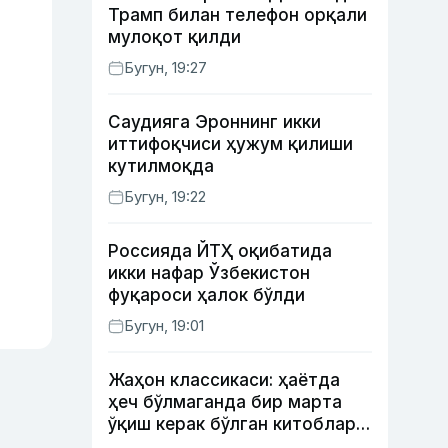
Трамп билан телефон орқали
мулоқот қилди
Бугун, 19:27
Саудияга Эроннинг икки
иттифоқчиси ҳужум қилиши
кутилмоқда
Бугун, 19:22
Россияда ЙТҲ оқибатида
икки нафар Ўзбекистон
фуқароси ҳалок бўлди
Бугун, 19:01
Жаҳон классикаси: ҳаётда
ҳеч бўлмаганда бир марта
ўқиш керак бўлган китоблар
(II қисм)