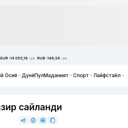
EUR :
RUB :
14 053,18
146,54
сўм
сўм
й Осиё
Дунё
Пул
Маданият
Спорт
Лайфстайл
азир сайланди